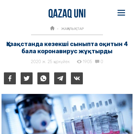
ЖАҢАЛЫҚТАР
Қазақстанда кезекші сыныпта оқитын 4
бала коронавирус жұқтырды
2020 ж. 25 қыркүйек
1905
0