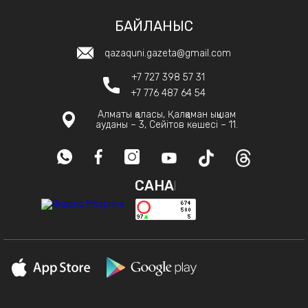
БАЙЛАНЫС
qazaquni.gazeta@gmail.com
+7 727 398 57 31
+7 776 487 64 54
Алматы қаласы, Қалқаман ықшам
ауданы – 3, Сейітов көшесі – 11.
САНАҚ