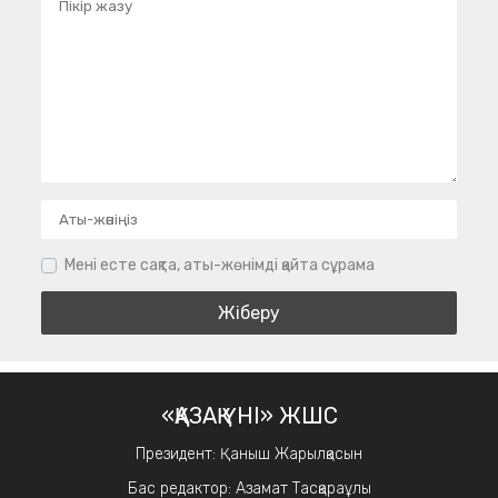
Мені есте сақта, аты-жөнімді қайта сұрама
«ҚАЗАҚ ҮНІ» ЖШС
Президент: Қаныш Жарылқасын
Бас редактор: Азамат Тасқараұлы