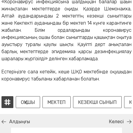
«Коронавирус инфекциясына шалдыққан балалар шағын
жинақталған мектептерде оқиды. Қазірде Шемонаиха,
Алтай аудандарындағы 2 мектептің кезекші сыныптары
және Көкпекті ауданындағы бір мектеп 14 күнге карантинге
жабылған. Білім ордаларындағы коронавирус
инфекциясының ошағы болған сыныптарды қашықтан оқытуға
ауыстыру туралы қаулы шықты. Қауіпті дерт анықталған
барлық мектептерде эпидемияға қарсы дезинфекциялау
шаралары жүргізілді» делінген хабарламада.
Естеріңізге сала кетейік, кеше ШҚО мектебінде оқушыдан
коронавирус табылғаны хабарланған болатын.
ОҚУШЫ
МЕКТЕП
КЕЗЕКШІ СЫНЫП
К
Алдыңғы
Келесі