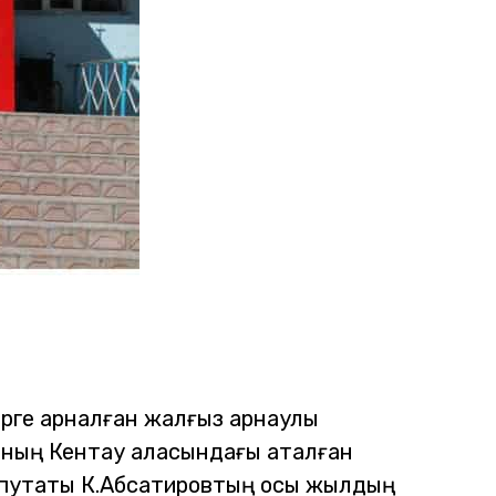
ерге арналған жалғыз арнаулы
сының Кентау қаласындағы аталған
епутаты К.Абсатировтың осы жылдың