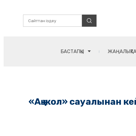
БАСТАПҚЫ
ЖАҢАЛЫҚТ
«Ақ жол» сауалынан к