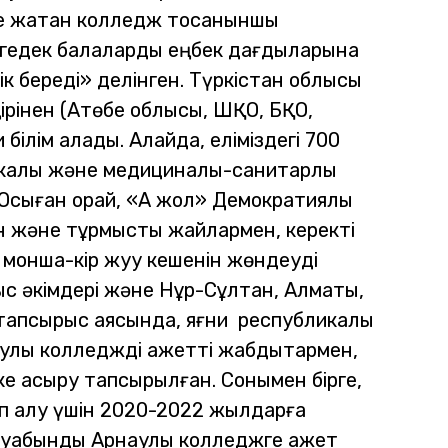
ле жатқан колледж тоқсаныншы
мүгедек балаларды еңбек дағдыларына
дік береді» делінген.
Түркістан облысы
ірінен (Ақтөбе облысы, ШҚО, БҚО,
ілім алады. Алайда, еліміздегі 700
калық және медициналық-санитарлық
Осыған орай, «Ақ жол» Демократиялық
н және тұрмыстық жайлармен, керекті
, монша-кір жуу кешенін жөндеуді
ыс әкімдері және Нұр-Сұлтан, Алматы,
тапсырыс аясында, яғни республикалық
улы колледжді қажетті жабдықтармен,
е асыру тапсырылған. Сонымен бірге,
п алу үшін 2020-2022 жылдарға
ауабынды Арнаулы колледжге қажет