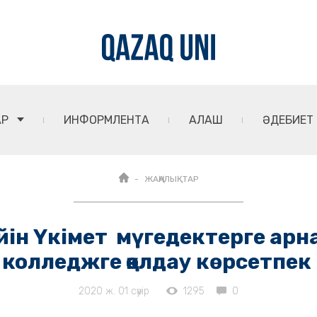
АР
ИНФОРМЛЕНТА
АЛАШ
ӘДЕБИЕТ
ЖАҢАЛЫҚТАР
ейін Үкімет мүгедектерге ар
колледжге қолдау көрсетпек
2020 ж. 01 сәуір
1295
0