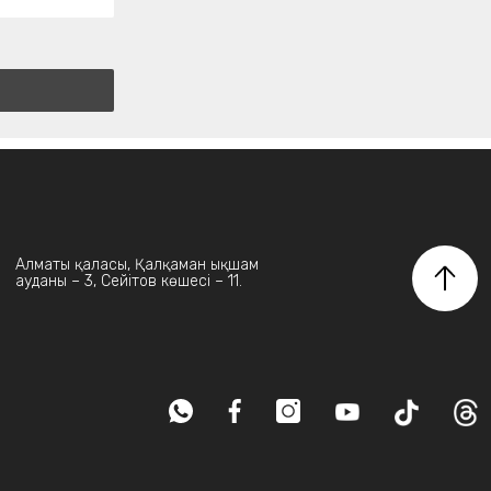
Алматы қаласы, Қалқаман ықшам
ауданы – 3, Сейітов көшесі – 11.