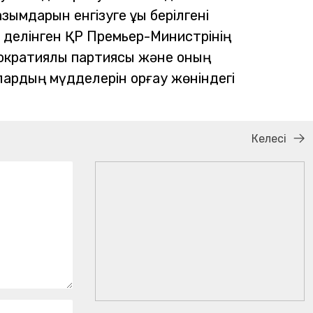
мдарын енгізуге құқы берілгені
 делінген ҚР Премьер-Министрінің
ократиялық партиясы және оның
рдың мүдделерін қорғау жөніндегі
Келесі