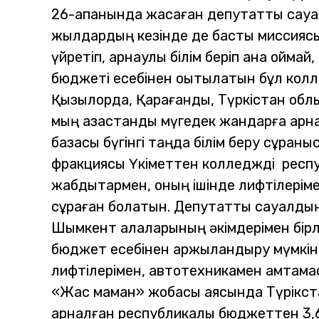
26-ақпанында жасаған депутаттық сауа
жылдардың кезінде де басты миссиясы
үйретіп, арнаулы білім беріп қана қоймай
бюджеті есебінен оқытылатын бұл коллед
Қызылорда, Қарағанды, Түркістан облыс
мың қазақстандық мүгедек жандарға ар
базасы бүгінгі таңда білім беру сұран
фракциясы Үкіметтен колледжді респуб
жабдықтармен, оның ішінде лифтілеріме
сұраған болатын.
Депутаттық сауалдың
Шымкент қалаларының әкімдерімен бір
бюджет есебінен қаржыландыру мүмкін
лифтілерімен, автотехникамен қамтама
«Жас маман» жобасы аясында Түрікст
арналған республикалық бюджеттен 3,6