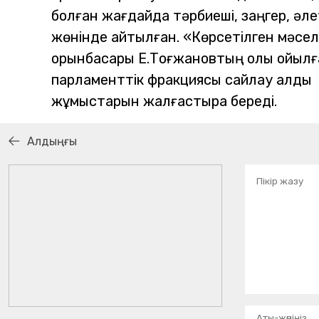
болған жағдайда тәрбиеші, заңгер, әле
жөнінде айтылған.
«Көрсетілген мәсе
орынбасары Е.Тоғжановтың қолы қойыл
парламенттік фракциясы сайлау алды 
жұмыстарын жалғастыра береді.
Алдыңғы