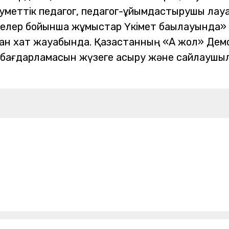
уметтік педагог, педагог-ұйымдастырушы лауазы
лелер бойынша жұмыстар Үкімет бақылауында»
ған хат жауабында.
Қазақстанның «Ақ жол» Дем
бағдарламасын жүзеге асыру және сайлаушыла