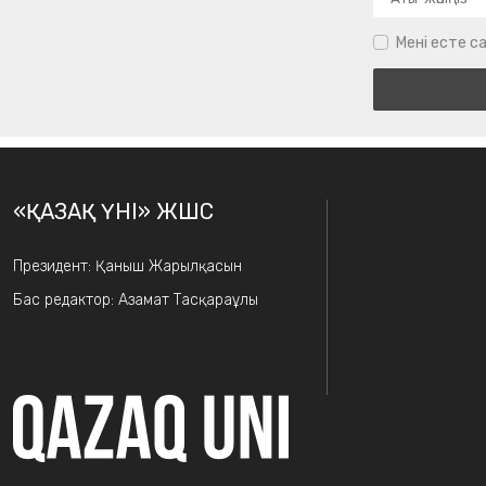
Мені есте са
«ҚАЗАҚ ҮНІ» ЖШС
Президент: Қаныш Жарылқасын
Бас редактор: Азамат Тасқараұлы