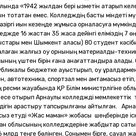
лында «1942 жылдан бері қызметін атқарып ке
н тоқтатқан емес. Колледждің басты міндеті 
, қазіргі қиын кезеңде жұмысқа орналасуға мүмкін
жде 16 жастан 35 жасқа дейінгі еліміздің 7 өң
тары мен Шымкент қаласы) 80 студент кәсіби б
налаған жалғыз оқу орнының материалдық-техни
ысының үштен бірін ғана қанағаттандыра алады.
ликалық бюджетке ауыстырып, оқу құралдарме
н, автотехника, спортзал мен қамтамасыз етіп
 ресми жауабында ҚР Білім министрлігіне обл
лесе отырып Арнаулы колледжді мемлекеттік 
дігін қарастыру тапсырылғаны айтылған.
Арна
сыз етуді «Жас маман» жобасы шеңберінде іск
ан облысының колледждеріне жабдықтар саты
 млрд теңге бөлінген.
Сонымен бірге, сауал ж