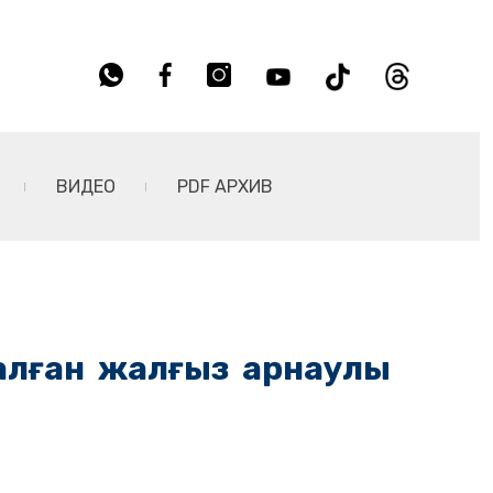
ВИДЕО
PDF АРХИВ
налған жалғыз арнаулы