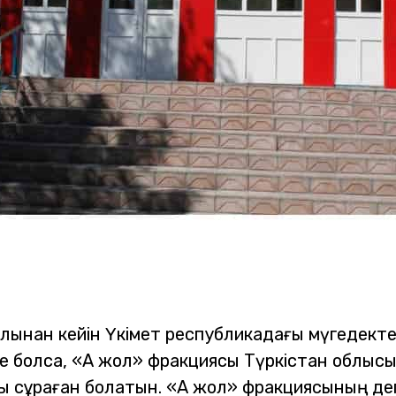
алынан кейін Үкімет республикадағы мүгедект
зде болса, «Ақ жол» фракциясы Түркістан облы
ы сұраған болатын.
«Ақ жол» фракциясының д