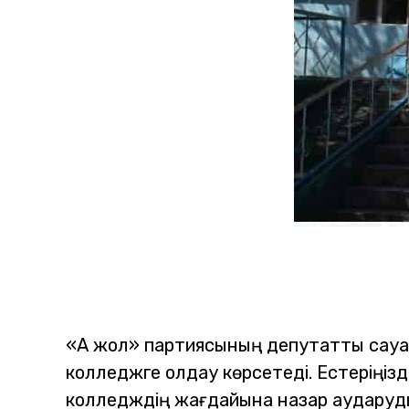
«Ақ жол» партиясының депутаттық сау
колледжге қолдау көрсетеді. Естеріңі
колледждің жағдайына назар аударуд