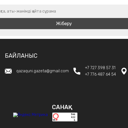
қта, аты-жөнімді қайта сұрама
БАЙЛАНЫС
+7 727 398 57 31
qazaquni.gazeta@gmail.com
+7 776 487 64 54
САНАҚ