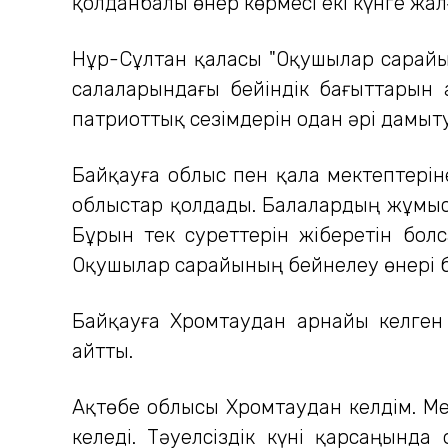
қолданбалы өнер көрмесі екі күнге жал
Нұр-Сұлтан қаласы "Оқушылар сарайы" 
салаларындағы бейіндік бағыттарын 
патриоттық сезімдерін одан әрі дамы
Байқауға облыс пен қала мектептері
облыстар қолдады. Балалардың жұмыс 
Бұрын тек суреттерін жіберетін болс
Оқушылар сарайының бейнелеу өнері бө
Байқауға Хромтаудан арнайы келге
айтты.
Ақтөбе облысы Хромтаудан келдім. Ме
келеді. Тәуелсіздік күні қарсаңынд