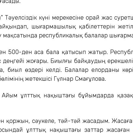
ғасады.
Тәуелсіздік күні мерекесіне орай жас сурет
айқындап, шығармашылық қабілеттерін жетіл
ту мақсатында республикалық балалар шығарм
нен 500-ден аса бала қатысып жатыр. Респуб
деңгейі жоғары. Биылғы байқаудың ерекшелігі
а, биыл өздері келді. Балалар елорданы көр
лімінің жетекшісі Гүлнар Смағұлова.
н Айым ұлттық нақыштағы бұйымдарда қазақ
н қоржын, сәукеле, тәй-тәй жасадым. Жасаға
а осындай ұлттық нақыштағы заттар жасаған 