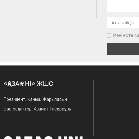
Мені есте са
«ҚАЗАҚ ҮНІ» ЖШС
Президент: Қаныш Жарылқасын
Бас редактор: Азамат Тасқараұлы