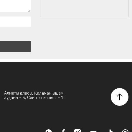
Алматы қаласы, Қалқаман ықшам
ауданы – 3, Сейітов көшесі – 11.