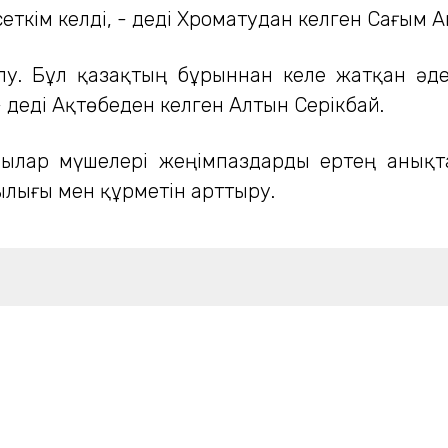
еткім келді, - деді Хроматудан келген Сағым 
лу. Бұл қазақтың бұрыннан келе жатқан әдем
 деді Ақтөбеден келген Алтын Серікбай.
қазылар мүшелері жеңімпаздарды ертең аны
лығы мен құрметін арттыру.