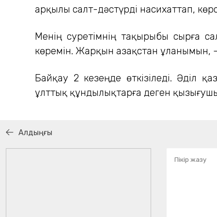
арқылы салт-дәстүрді насихаттап, көрс
Менің суретімнің тақырыбы сырға са
көремін. Жарқын Қазақстан ұланымын, -
Байқау 2 кезеңде өткізіледі. Әділ 
ұлттық құндылықтарға деген қызығушы
Алдыңғы