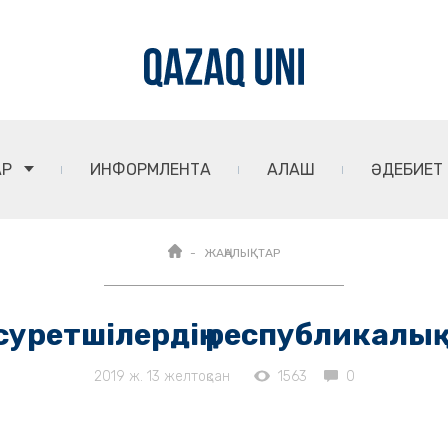
АР
ИНФОРМЛЕНТА
АЛАШ
ӘДЕБИЕТ
ЖАҢАЛЫҚТАР
суретшілердің республикалы
2019 ж. 13 желтоқсан
1563
0