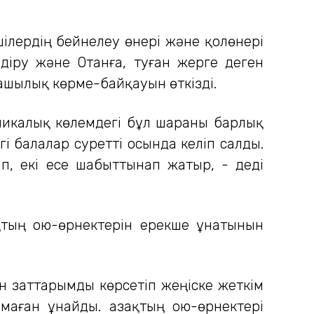
шілердің бейнелеу өнері және қолөнері
діру және Отанға, туған жерге деген
ашылық көрме-байқауын өткізді.
ликалық көлемдегі бұл шараны барлық
 балалар суретті осында келіп салды.
іп, екі есе шабыттынап жатыр, - деді
тың ою-өрнектерін ерекше ұнатынын
н заттарымды көрсетіп жеңіске жеткім
маған ұнайды. Қазақтың ою-өрнектері