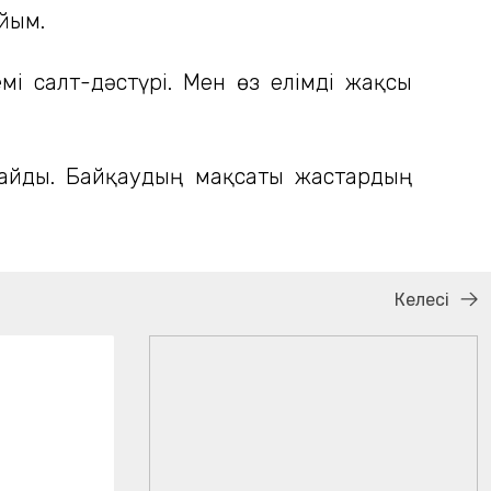
Айым.
і салт-дәстүрі. Мен өз елімді жақсы
қтайды. Байқаудың мақсаты жастардың
Келесі