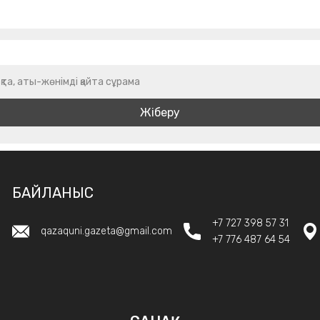
қта, аты-жөнімді қайта сұрама
БАЙЛАНЫС
+7 727 398 57 31
qazaquni.gazeta@gmail.com
+7 776 487 64 54