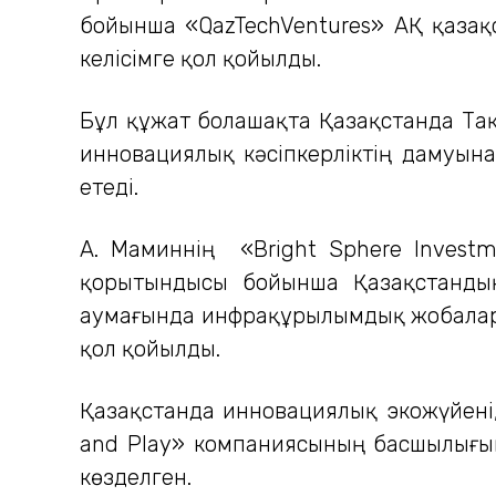
бойынша «QazTechVentures» АҚ қазақ
келісімге қол қойылды.
Бұл құжат болашақта Қазақстанда Т
инновациялық кәсіпкерліктің дамуына
етеді.
А. Маминнің «Bright Sphere Invest
қорытындысы бойынша Қазақстандық
аумағында инфрақұрылымдық жобалар
қол қойылды.
Қазақстанда инновациялық экожүйені
and Play» компаниясының басшылығым
көзделген.