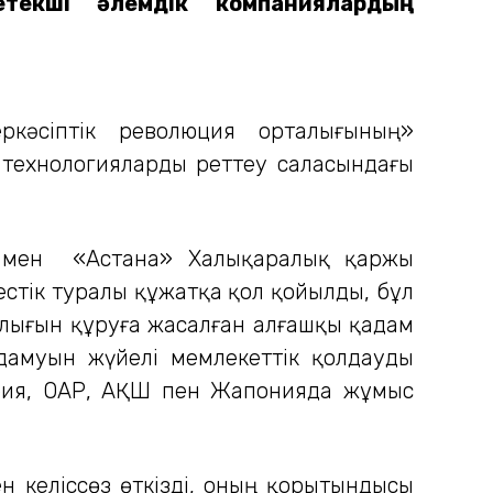
текші әлемдік компаниялардың
ркәсіптік революция орталығының»
технологияларды реттеу саласындағы
» мен «Астана» Халықаралық қаржы
естік туралы құжатқа қол қойылды, бұл
алығын құруға жасалған алғашқы қадам
амуын жүйелі мемлекеттік қолдауды
умбия, ОАР, АҚШ пен Жапонияда жұмыс
 келіссөз өткізді, оның қорытындысы