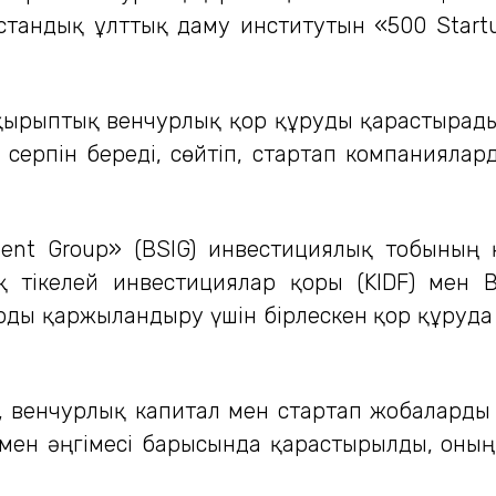
стандық ұлттық даму институтын «500 Star
ақырыптық венчурлық қор құруды қарастырад
 серпін береді, сөйтіп, стартап компаниял
ment Group» (BSIG) инвестициялық тобының 
 тікелей инвестициялар қоры (KIDF) мен 
ды қаржыландыру үшін бірлескен қор құруда
, венчурлық капитал мен стартап жобаларды 
ен әңгімесі барысында қарастырылды, оның