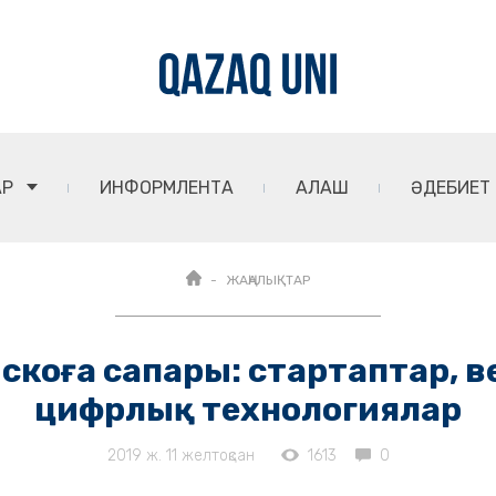
АР
ИНФОРМЛЕНТА
АЛАШ
ӘДЕБИЕТ
ЖАҢАЛЫҚТАР
искоға сапары: стартаптар, 
цифрлық технологиялар
2019 ж. 11 желтоқсан
1613
0