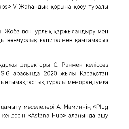
tups» V Жаһандық қорына қосу туралы
ы. Жоба венчурлық қаржыландыру мен
арды венчурлық капиталмен қамтамасыз
қаржы директоры С. Ранмен келіссөз
BSIG арасында 2020 жылы Қазақстан
 ынтымақтастық туралы меморандумға
дамыту мәселелері А. Маминнің «Plug
 кеңсесін «Astana Hub» алаңында ашу