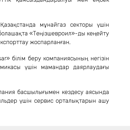
 Қазақстанда мұнайгаз секторы үшін
 болашақта «Теңізшевроил»-ды кеңейту
экспорттау жоспарланған.
ar» білім беру компаниясының негізін
омикасы үшін мамандар даярлаудағы
мпания басшылығымен кездесу аясында
ильдер үшін сервис орталықтарын ашу