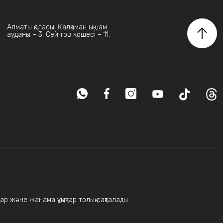
Алматы қаласы, Қалқаман ықшам
ауданы – 3, Сейітов көшесі – 11.
ар және жанама құқықтар толық сақталады.