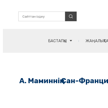
БАСТАПҚЫ
ЖАҢАЛЫҚТ
А. Маминнің Сан-Франц