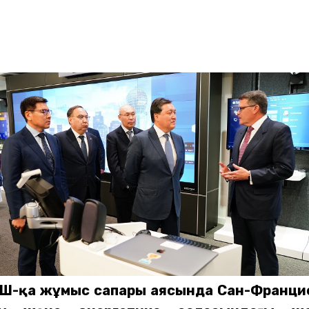
 АҚШ-қа жұмыс сапары аясында Сан-Франци