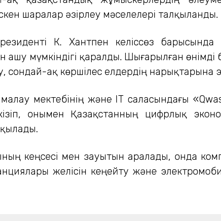
кен шаралар әзірлеу мәселелері талқыланды.
президенті К. Хантпен келіссөз барысында
н ашу мүмкіндігі қаралды. Шығарылған өнімді
у, сондай-ақ көршілес елдердің нарықтарына 
малау мектебінің және ІТ саласындағы «Qwas
кізіп, онымен Қазақстанның цифрлық экон
қылады.
ның кеңсесі мен зауытын аралады, онда ко
нциялары желісін кеңейту және электромоб