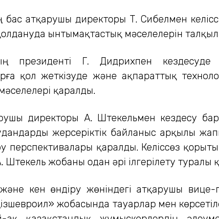
ң бас атқарушы директоры Т. Сибелмен келісс
қолдануда ынтымақтастық мәселелерін талқыл
ың президенті Г. Дидрихпен кездесуде
арға қол жеткізуде және ақпараттық техно
мәселелері қаралды.
рушы директоры А. Штекельмен кездесу бар
аудандарды жерсеріктік байланыс арқылы жа
ру перспективалары қаралды. Келіссөз қоры
 Штекель жобаны одан әрі ілгерілету туралы 
және кен өндіру жөніндегі атқарушы вице-п
ңізшевроил» жобасында тауарлар мен көрсеті
й-ақ қазақстандық жұмыскерлердің әлеум