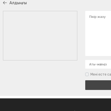
Алдыңғы
Мені есте са