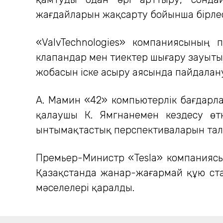
жағдайларын жақсарту бойынша бірлес
«ValvTechnologies» компаниясының 
клапандар мен тиектер шығару зауыты
жобасын іске асыру аясында пайдалан
А. Мамин «42» компьютерлік бағдарла
қалаушы К. Ямгнанемен кездесу өт
ынтымақтастық перспективаларын тал
Премьер-Министр «Tesla» компаниясы
Қазақстанда жанар-жағармай құю ста
мәселелері қаралды.