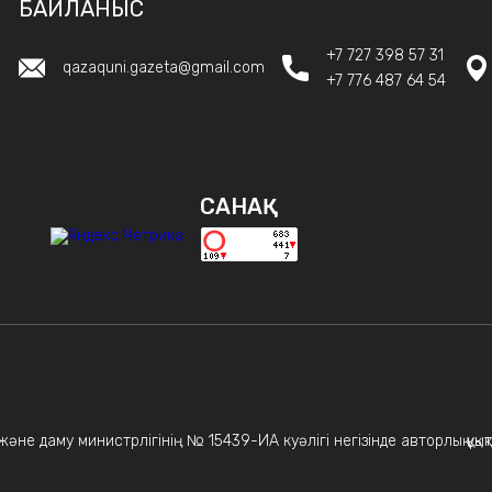
БАЙЛАНЫС
+7 727 398 57 31
qazaquni.gazeta@gmail.com
+7 776 487 64 54
САНАҚ
не даму министрлігінің № 15439-ИА куәлігі негізінде авторлық құқықт