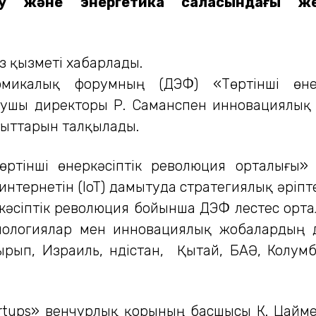
у және энергетика саласындағы же
з қызметі хабарлады.
номикалық форумның (ДЭФ) «Төртінші өне
ушы директоры Р. Саманспен инновациялық 
ыттарын талқылады.
ртінші өнеркәсіптік революция орталығы
нтернетін (IoT) дамытуда стратегиялық әріпт
кәсіптік революция бойынша ДЭФ Үлестес орт
нологиялар мен инновациялық жобалардың д
ырып, Израиль, Үндістан, Қытай, БАӘ, Кол
tups» венчурлық қорының басшысы К. Цаймен