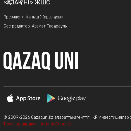
«ҚАЗАҚ ҮНІ» ЖШС
Президент: Қаныш Жарылқасын
Бас редактор: Азамат Тасқараұлы
© 2009-2026 Qazaquni.kz ақпараттық агенттігі, ҚР Инвестициялар жә
Техникалық қолдау - Astana Creative