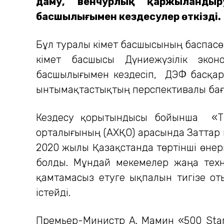
даму, венчурлық қаржыландыр
басшылығымен кездесулер өткізді.
Бұл туралы Үкімет басшысының баспасө
Үкімет басшысы Дүниежүзілік эко
басшылығымен кездесіп, ДЭФ басқар
ынтымақтастықтың перспективалы бағ
Кездесу қорытындысы бойынша «Тө
орталығының (АХҚО) арасында Заттар и
2020 жылы Қазақстанда төртінші өнер
болды. Мұндай мекемелер жаңа тех
қамтамасыз етуге ықпалын тигізе от
істейді.
Премьер-Министр А. Мамин «500 Star