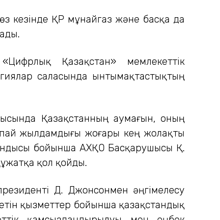
өз кезінде ҚР мұнайгаз және басқа да
ады.
 «Цифрлық Қазақстан» мемлекеттік
логиялар саласында ынтымақтастықтың
ысында Қазақстанның аумағын, оның
ппай жылдамдығы жоғары кең жолақты
тындысы бойынша АХҚО Басқарушысы Қ.
құжатқа қол қойды.
резиденті Д. Джонсонмен әңгімелесу
летін қызметтер бойынша қазақстандық
еттік қамсыздандырылуы мен еңбек