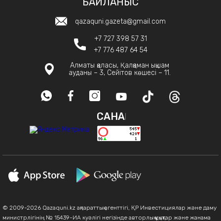
БАЙЛАНЫС
qazaquni.gazeta@gmail.com
+7 727 398 57 31
+7 776 487 64 54
Алматы қаласы, Қалқаман ықшам
ауданы – 3, Сейітов көшесі – 11.
САНАҚ
© 2009-2026 Qazaquni.kz ақпараттық агенттігі, ҚР Инвестициялар және даму
министрлігінің № 15439-ИА куәлігі негізінде авторлық құқықтар және жанама