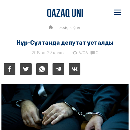
ЖАҢАЛЫҚТАР
Нұр-Сұлтанда депутат ұсталды
2019 ж. 29 қараша
6706
0