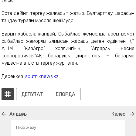
Сотқа дейінгі тергеу жалғасып жатыр. Бұлтартпау шарасын
таңдау туралы мәселе шешілуде.
Бұрын хабарланғандай, Сыбайлас жемқорлыққа қарсы қызмет
сыбайлас жемқорлық қылмысын жасады деген күдікпен ҚР
АШМ "ҚазАгро" холдингінің "Аграрлық несие
корпорациясы"АҚ басқарушы директоры – басқарма
мүшесіне қатысты тергеу жүргізген.
Дереккөз:
sputniknews.kz
ДЕПУТАТ
ЕЛОРДА
Алдыңғы
Келесі