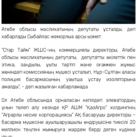
Ақтөбе облысы мәслихатының депутаты ұсталды, деп
хабарлады Сыбайлас жемқорлыққа қарсы қызмет.
"Стар Тайм" ЖШС-нің коммерциялық директоры, Ақтөбе
облысы мәслихатының депутаты, депутаттық өкілеттік пен
этика, заңдылық, құқықтық тәртіп және қоғаммен жұмыс
жөніндегі комиссияның мүшесі ұсталып, Нұр-Сұлтан қаласы
полиция басқармасының уақытша ұстау изоляторына
қамалды", - деп жазылған хабарламада.
Ол Ақтөбе облысында орналасқан кепілдегі элеватордың
құнын төлеп алу кезінде ҚР АШМ "ҚазАгро" холдингінің
"Аграрлық несие корпорациясы" АҚ басқарушы директоры –
басқарма мүшесіне ауылшаруашылық өндірушісіне тиесілі 20
миллион теңгені жымқыруға жәрдем берді деген күдікке
ілінді.