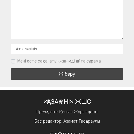
Мені есте сақта, аты-жөнімді қайта сұрама
«ҚАЗАҚ ҮНІ» ЖШС
Президент: Қаныш Жарылқасын
Бас редактор: Азамат Тасқараұлы