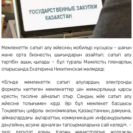
Мемлекеттік сатып алу жүйесінің мобильді нұсқасы - шағын
және орта бизнестің шығындарын азайтып, сатып алу
тәртібін ашық қылады – бұл туралы Мәжілістің пленарлық
отырысында Екатерина Никитинская мәлімдеді.
«Бүгінде мемлекеттік сатып алулардың электронды
форматы көптеген мемлекеттер үшін жемқорлыққа қарсы
күрестің тәсіліне айналып отыр. Сандық жүйе сатып алу
жүйесіне толығымен кірді. Әрі бұл мемлекет басшысы
Тоқаевтың цифрлы экономикалық Қазақстанның дамуына,
аймақтардағы ақпараттық коммуникация инфрақұрылымы
деңгейінің өсуіне арналған тапсырмаларына сай келеді», -
деді депутат өзінің Қаржы министрлігіне жолдаған