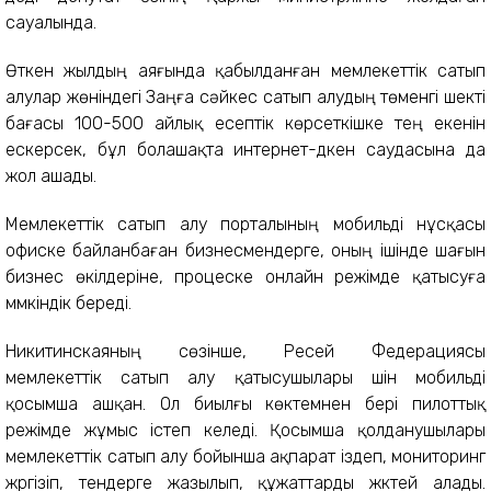
сауалында.
Өткен жылдың аяғында қабылданған мемлекеттік сатып
алулар жөніндегі Заңға сәйкес сатып алудың төменгі шекті
бағасы 100-500 айлық есептік көрсеткішке тең екенін
ескерсек, бұл болашақта интернет-дүкен саудасына да
жол ашады.
Мемлекеттік сатып алу порталының мобильді нұсқасы
офиске байланбаған бизнесмендерге, оның ішінде шағын
бизнес өкілдеріне, процеске онлайн режімде қатысуға
мүмкіндік береді.
Никитинскаяның сөзінше, Ресей Федерациясы
мемлекеттік сатып алу қатысушылары үшін мобильді
қосымша ашқан. Ол биылғы көктемнен бері пилоттық
режімде жұмыс істеп келеді. Қосымша қолданушылары
мемлекеттік сатып алу бойынша ақпарат іздеп, мониторинг
жүргізіп, тендерге жазылып, құжаттарды жүктей алады.