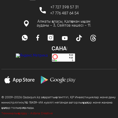
+7 727 398 57 31
+7 776 487 64 54
Алматы қаласы, Қалқаман ықшам
ауданы – 3, Сейітов көшесі – 11.
САНАҚ
© 2009-2026 Qazaquni.kz ақпараттық агенттігі, ҚР Инвестициялар және даму
министрлігінің № 15439-ИА куәлігі негізінде авторлық құқықтар және жанама
құқықтар толық сақталады.
Техникалық қолдау - Astana Creative