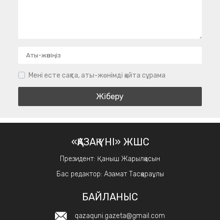
Мені есте сақта, аты-жөнімді қайта сұрама
«ҚАЗАҚ ҮНІ» ЖШС
Президент: Қаныш Жарылқасын
Бас редактор: Азамат Тасқараұлы
БАЙЛАНЫС
qazaquni.gazeta@gmail.com