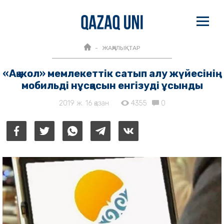
ЖАҢАЛЫҚТАР
«Ақ жол» мемлекеттік сатып алу жүйесінің
мобильді нұсқасын енгізуді ұсынды
2019 ж. 16 қазан
4355
0