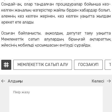
Сондай-ақ, олар таңдалған процедуралар бойынша кез-
келген жаңалық-өзгерістер жайлы бірден хабардар болып,
әлемнің кез келген жерінен, кез келген уақытта жылдам
әрекет ете алады.
Осыған байланысты, ақжолдық депутат таяу уақытта
Мемлекеттік сатып алулардың бірыңғай ақпараттық
жүйесінің мобильді қосымшасын енгізуді сұрайды.
МЕМЛЕКЕТТІК САТЫП АЛУ
ГОСЗАКУП
Т
Алдыңғы
Келесі