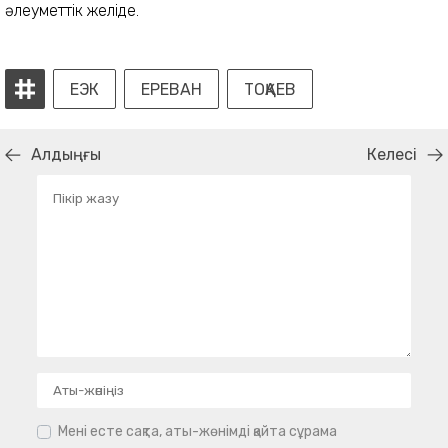
әлеуметтік желіде.
ЕЭК
ЕРЕВАН
ТОҚАЕВ
Алдыңғы
Келесі
Мені есте сақта, аты-жөнімді қайта сұрама