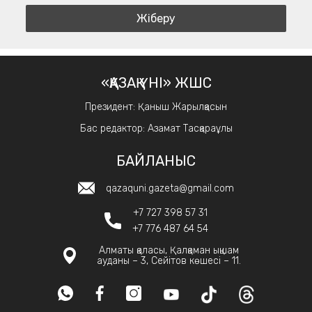
«ҚАЗАҚ ҮНІ» ЖШС
Президент: Қаныш Жарылқасын
Бас редактор: Азамат Тасқараұлы
БАЙЛАНЫС
qazaquni.gazeta@gmail.com
+7 727 398 57 31
+7 776 487 64 54
Алматы қаласы, Қалқаман ықшам
ауданы – 3, Сейітов көшесі – 11.