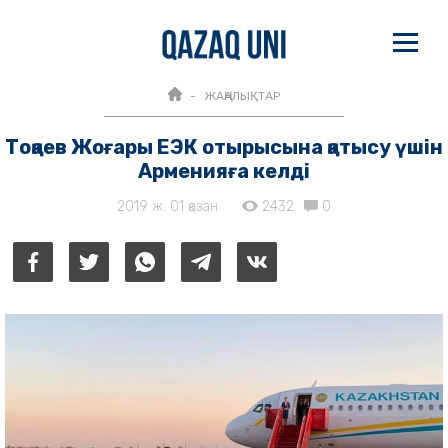
ЖАҢАЛЫҚТАР
Тоқаев Жоғары ЕЭК отырысына қатысу үшін
Арменияға келді
2019 ж. 01 қазан
2432
0