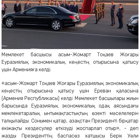
Мемлекет басшысы Қасым-Жомарт Тоқаев Жоғары
Еуразиялық экономикалық кеңестің отырысына қатысу
үшін Арменияға келді.
«Қасым-Жомарт Тоқаев Жоғары Еуразиялық экономикалық
кеңестің отырысына қатысу үшін Ереван қаласына
(Армения Республикасы) келді. Мемлекет басшылары жиын
барысында Еуразиялық экономикалық одақ аясындағы
мемлекетаралық ынтымақтастықтың өзекті мәселелерін
талқылайды. Сонымен қатар, Қазақстан Президенті бірқатар
екіжақты кездесулер өткізуді жоспарлап отыр», - деп
жазды Президенттің баспасөз хатшысы Берік Уәли