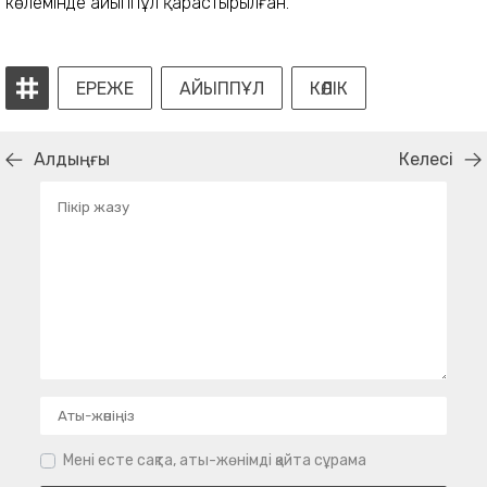
көлемінде айыппұл қарастырылған.
ЕРЕЖЕ
АЙЫППҰЛ
КӨЛІК
Алдыңғы
Келесі
Мені есте сақта, аты-жөнімді қайта сұрама