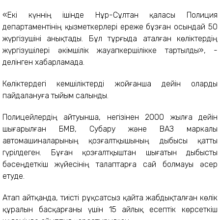
«Екі күннің ішінде Нұр-Сұлтан қаласы Полиция
департаментінің қызметкерлері ереже бұзған осындай 50
жүргізушіні анықтады. Бұл тұрғыда аталған көліктердің
жүргізушілері әкімшілік жауапкершілікке тартылды», -
делінген хабарламада.
Көліктердегі кемшіліктерді жойғанша дейін оларды
пайдалануға тыйым салынды.
Полицейлердің айтуынша, негізінен 2000 жылға дейін
шығарылған БМВ, Субару және ВАЗ маркалы
автомашиналарының қозғалтқышының дыбысы қатты
гүрілдеген. Бұған қозғалтқыштан шығатын дыбысты
бәсеңдеткіш жүйесінің талаптарға сай болмауы әсер
етуде.
Атап айтқанда, тиiстi рұқсатсыз қайта жабдықталған көлiк
құралын басқарғаны үшін 15 айлық есептік көрсеткіш