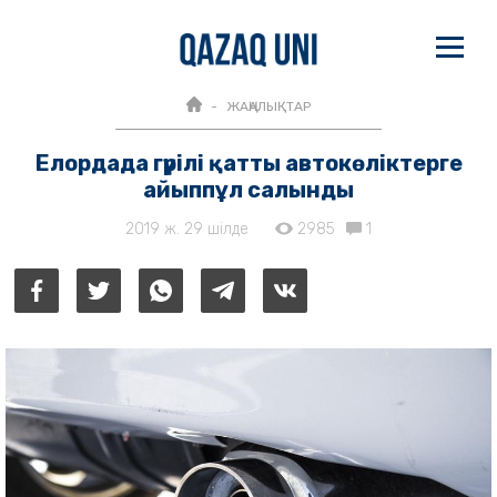
ЖАҢАЛЫҚТАР
Елордада гүрілі қатты автокөліктерге
айыппұл салынды
2019 ж. 29 шілде
2985
1