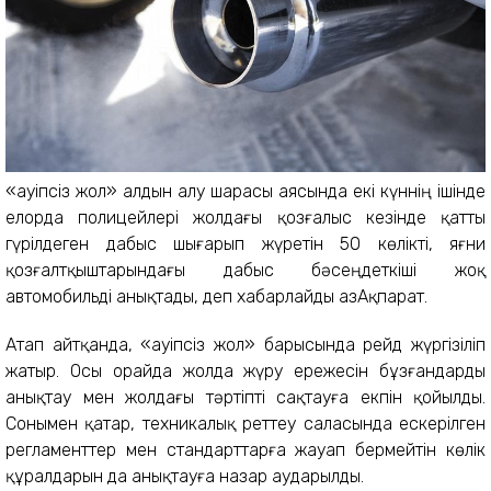
«Қауіпсіз жол» алдын алу шарасы аясында екі күннің ішінде
елорда полицейлері жолдағы қозғалыс кезінде қатты
гүрілдеген дабыс шығарып жүретін 50 көлікті, яғни
қозғалтқыштарындағы дабыс бәсеңдеткіші жоқ
автомобильді анықтады, деп хабарлайды ҚазАқпарат.
Атап айтқанда, «Қауіпсіз жол» барысында рейд жүргізіліп
жатыр. Осы орайда жолда жүру ережесін бұзғандарды
анықтау мен жолдағы тәртіпті сақтауға екпін қойылды.
Сонымен қатар, техникалық реттеу саласында ескерілген
регламенттер мен стандарттарға жауап бермейтін көлік
құралдарын да анықтауға назар аударылды.