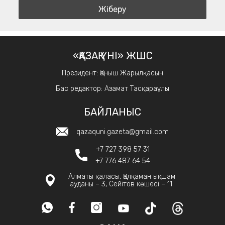
«ҚАЗАҚ ҮНІ» ЖШС
Президент: Қаныш Жарылқасын
Бас редактор: Азамат Тасқараұлы
БАЙЛАНЫС
qazaquni.gazeta@gmail.com
+7 727 398 57 31
+7 776 487 64 54
Алматы қаласы, Қалқаман ықшам
ауданы – 3, Сейітов көшесі – 11.