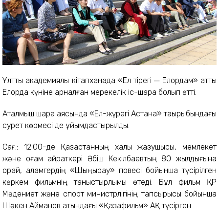
Ұлттық академиялық кітапханада «Ел тірегі ─ Елордам» атты
Елорда күніне арналған мерекелік іс-шара болып өтті.
Аталмыш шара аясында «Ел-жүрегі Астана» тақырыбындағы
сурет көрмесі де ұйымдастырылды.
Сағ.: 12:00-де Қазақстанның халық жазушысы, мемлекет
және қоғам қайраткері Әбіш Кекілбаевтың 80 жылдығына
орай, қаламгердің «Шыңырау» повесі бойынша түсірілген
көркем фильмнің таныстырлымы өтеді. Бұл фильм ҚР
Мәдениет және спорт министрлігінің тапсырысы бойынша
Шәкен Айманов атындағы «Қазақфильм» АҚ түсірген.