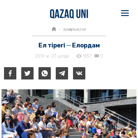
ЖАҢАЛЫҚТАР
Ел тірегі ─ Елордам
2019 ж. 07 шілде
1957
0