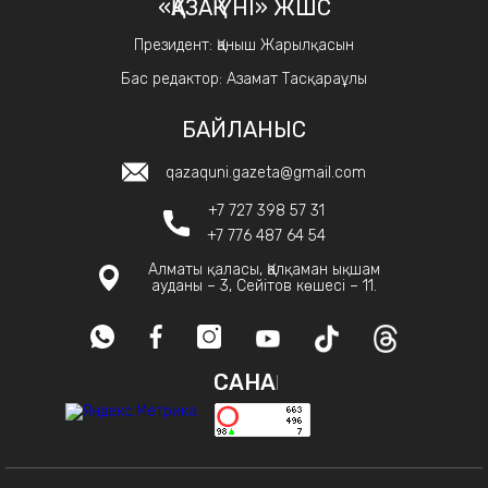
«ҚАЗАҚ ҮНІ» ЖШС
Президент: Қаныш Жарылқасын
Бас редактор: Азамат Тасқараұлы
БАЙЛАНЫС
qazaquni.gazeta@gmail.com
+7 727 398 57 31
+7 776 487 64 54
Алматы қаласы, Қалқаман ықшам
ауданы – 3, Сейітов көшесі – 11.
САНАҚ