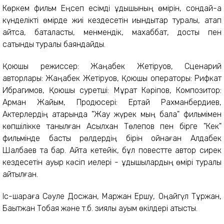
Көркем фильм Еңсеп есімді құдықшының өмірін, сондай-ақ
күнделікті өмірде жиі кездесетін қиындықтар туралы, атап
айтсақ, бақталастық, менмендік, махаббат, достық пен
сатқындық туралы баяндайды.
Қоюшы режиссер: Жаңабек Жетіруов, Сценарий
авторлары: Жаңабек Жетіруов, Қоюшы операторы: Рифкат
Ибрагимов, Қоюшы суретші: Мұрат Кәріпов, Композитор:
Арман Жайым, Продюсері: Ертай Рахманбердиев,
Актерлердің қатарында "Жау жүрек мың бала" фильмімен
көпшілікке танылған Асылхан Төлепов пен бірге "Кек"
фильмінде басты рөлдердің бірін ойнаған Алдабек
Шалбаев та бар. Айта кетейік, бұл повестте автор сирек
кездесетін ауыр кәсіп иелері - құдықшылардың өмірі туралы
айтылған.
Іс-шараға Сәуле Досжан, Маржан Ершу, Оңайгүл Тұржан,
Бақытжан Тобаяқ және т.б. зиялы қауым өкілдері қатысты.