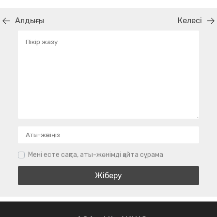
Алдыңғы
Келесі
Мені есте сақта, аты-жөнімді қайта сұрама