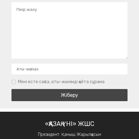
Мені есте сақта, аты-жөнімді қайта сұрама
«ҚАЗАҚ ҮНІ» ЖШС
Президент: Қаныш Жарылқасын