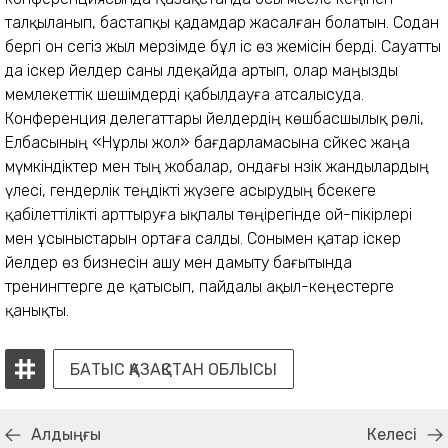
талқыланып, бастапқы қадамдар жасалған болатын. Содан
бергі он сегіз жыл мерзімде бұл іс өз жемісін берді. Сауатты
да іскер әйелдер саны әлдеқайда артып, олар маңызды
мемлекеттік шешімдерді қабылдауға атсалысуда.
Конференция делегаттары әйелдердің көшбасшылық рөлі,
Елбасының «Нұрлы жол» бағдарламасына сәйкес жаңа
мүмкіндіктер мен тың жобалар, ондағы нәзік жандылардың
үлесі, гендерлік теңдікті жүзеге асырудың бәсекеге
қабілеттілікті арттыруға ықпалы төңірегінде ой-пікірлері
мен ұсыныстарын ортаға салды. Сонымен қатар іскер
әйелдер өз бизнесін ашу мен дамыту бағытында
тренингтерге де қатысып, пайдалы ақыл-кеңестерге
қанықты.
БАТЫС ҚАЗАҚСТАН ОБЛЫСЫ
Алдыңғы
Келесі