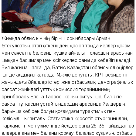
Жиында облыс әкімінің бірінші орынбасары Арман
Өтеғұловтың атап өткеніндей, қазіргі таңда әйелдер қоғам
мен саясатта белсенді күшке айналып, олардың арасынан
шыққан басшылар мен кәсіпкерлер саны да көбейіп келеді.
Бұл жағынан алғанда, Батыс Қазақстан облысы ел өңірлері
ішінде алдыңғы қатарда. Мәжіліс депутаты, ҚР Президенті
жанындағы Әйелдер істері және отбасылық-демографиялық
саясат жөніндегі ұлттық комиссия төрайымының
орынбасары Елена Тарасенконың айтуынша, билік пен
саясат тұтқасын ұстайтындардың арасында әйелдердің
барынша көбірек болуы қоғамдағы тұрақтылық пен
келісімді нығайтады. Статистика көрсетіп отырғанындай,
парламенті мен үкіметінде әйелдер саны 25-35 пайыздан аз
елдерде ана мен баланы қорғау, балалар құқығын, отбасы