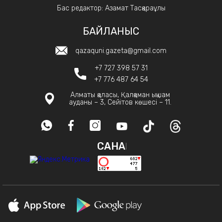
Бас редактор: Азамат Тасқараұлы
БАЙЛАНЫС
qazaquni.gazeta@gmail.com
+7 727 398 57 31
+7 776 487 64 54
Алматы қаласы, Қалқаман ықшам
ауданы – 3, Сейітов көшесі – 11.
САНАҚ