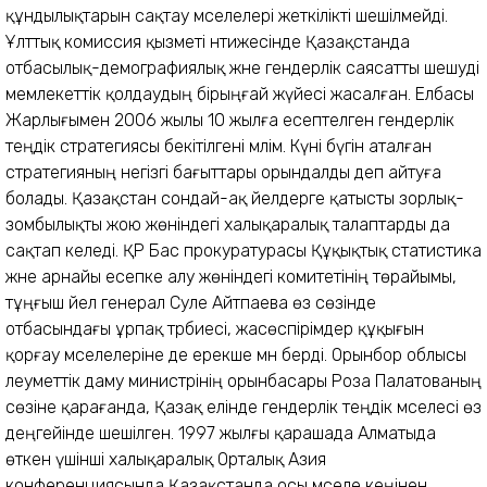
құндылықтарын сақтау мәселелері жеткілікті шешілмейді.
Ұлттық комиссия қызметі нәтижесінде Қазақстанда
отбасылық-демографиялық және гендерлік саясатты шешуді
мемлекеттік қолдаудың бірыңғай жүйесі жасалған. Елбасы
Жарлығымен 2006 жылы 10 жылға есептелген гендерлік
теңдік стратегиясы бекітілгені мәлім. Күні бүгін аталған
стратегияның негізгі бағыттары орындалды деп айтуға
болады. Қазақстан сондай-ақ әйелдерге қатысты зорлық-
зомбылықты жою жөніндегі халықаралық талаптарды да
сақтап келеді. ҚР Бас прокуратурасы Құқықтық статистика
және арнайы есепке алу жөніндегі комитетінің төрайымы,
тұңғыш әйел генерал Сәуле Айтпаева өз сөзінде
отбасындағы ұрпақ тәрбиесі, жасөспірімдер құқығын
қорғау мәселелеріне де ерекше мән берді. Орынбор облысы
әлеуметтік даму министрінің орынбасары Роза Палатованың
сөзіне қарағанда, Қазақ елінде гендерлік теңдік мәселесі өз
деңгейінде шешілген. 1997 жылғы қарашада Алматыда
өткен үшінші халықаралық Орталық Азия
конференциясында Қазақстанда осы мәселе кеңінен