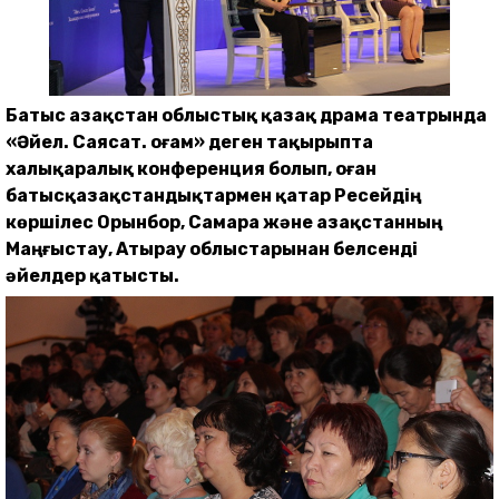
Батыс Қазақстан облыстық қазақ драма театрында
«Әйел. Саясат. Қоғам» деген тақырыпта
халықаралық конференция болып, оған
батысқазақстандықтармен қатар Ресейдің
көршілес Орынбор, Самара және Қазақстанның
Маңғыстау, Атырау облыстарынан белсенді
әйелдер қатысты.