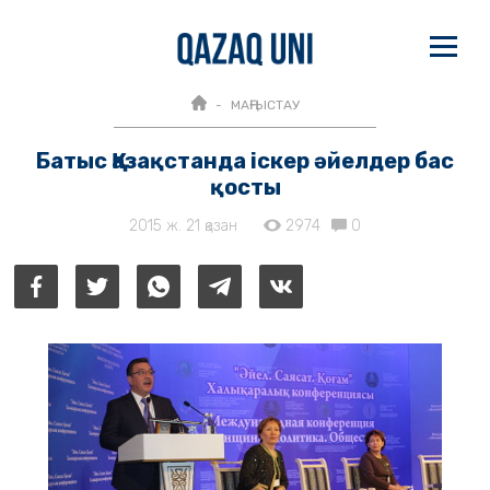
МАҢҒЫСТАУ
Батыс Қазақстанда іскер әйелдер бас
қосты
2015 ж. 21 қазан
2974
0