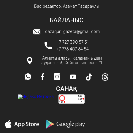
Бас редактор: Азамат Тасқараұлы
БАЙЛАНЫС
qazaquni.gazeta@gmail.com
+7 727 398 57 31
+7 776 487 64 54
Алматы қаласы, Қалқаман ықшам
ауданы – 3, Сейітов көшесі – 11.
САНАҚ