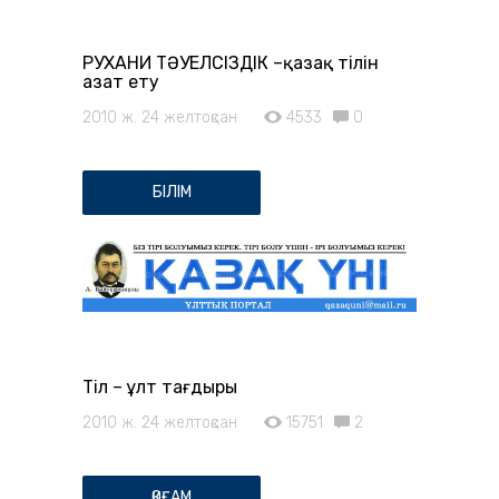
РУХАНИ ТӘУЕЛСІЗДІК –қазақ тілін
азат ету
2010 ж. 24 желтоқсан
4533
0
БІЛІМ
Тіл – ұлт тағдыры
2010 ж. 24 желтоқсан
15751
2
ҚОҒАМ