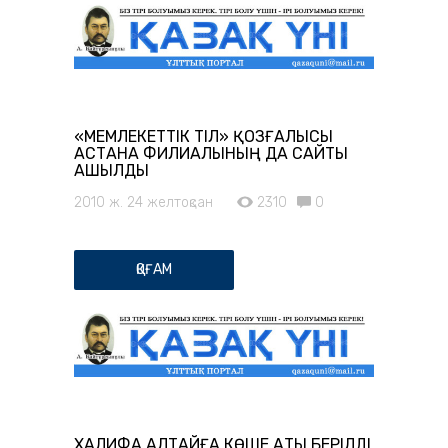
«МЕМЛЕКЕТТІК ТІЛ» ҚОЗҒАЛЫСЫ
АСТАНА ФИЛИАЛЫНЫҢ ДА САЙТЫ
АШЫЛДЫ
2010 ж. 24 желтоқсан
2310
0
ҚОҒАМ
ХАЛИФА АЛТАЙҒА КӨШЕ АТЫ БЕРІЛДІ