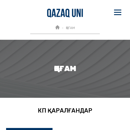
ҚОҒАМ
ҚОҒАМ
КӨП ҚАРАЛҒАНДАР