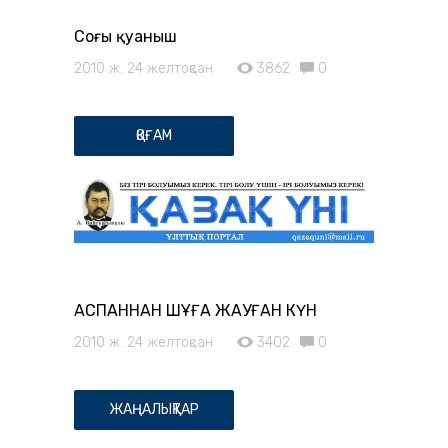
Соңғы қуаныш
2010 ж. 24 желтоқсан
3862
0
ҚОҒАМ
АСПАННАН ШҰҒА ЖАУҒАН КҮН
2010 ж. 24 желтоқсан
3402
0
ЖАҢАЛЫҚТАР