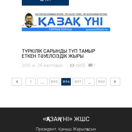
ТҮРКІЛІК САРЫНДЫ ТҮП ТАМЫР
ЕТКЕН ТӘУЕЛСІЗДІК ЖЫРЫ
2010 ж. 24 желтоқсан
6835
1
1
895
896
897
900
«ҚАЗАҚ ҮНІ» ЖШС
Президент: Қаныш Жарылқасын