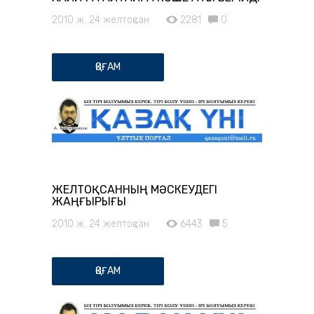
2010 ж. 24 желтоқсан
2281
0
ҚОҒАМ
ЖЕЛТОҚСАННЫҢ МӘСКЕУДЕГІ
ЖАҢҒЫРЫҒЫ
2010 ж. 24 желтоқсан
6443
5
ҚОҒАМ