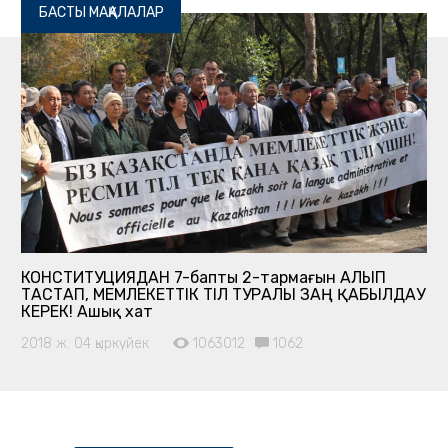
БАСТЫ МАҚАЛАЛАР
КОНСТИТУЦИЯДАН 7-баптың 2-тармағын АЛЫП
ТАСТАП, МЕМЛЕКЕТТІК ТІЛ ТУРАЛЫ ЗАҢ ҚАБЫЛДАУ
КЕРЕК! Ашық хат
2018 ж. 04 қыркүйек
1063012
1062