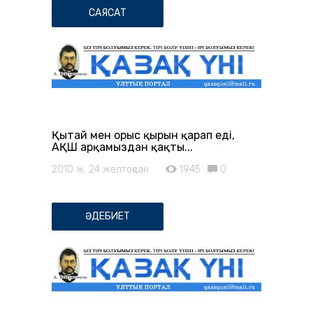
САЯСАТ
Қытай мен орыс қырын қарап еді,
АҚШ арқамыздан қақты...
2010 ж. 24 желтоқсан
1945
0
ӘДЕБИЕТ