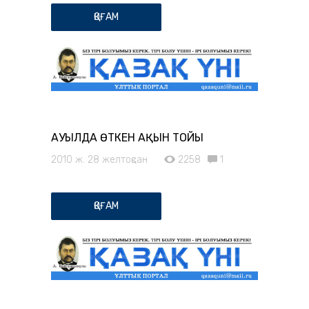
ҚОҒАМ
АУЫЛДА ӨТКЕН АҚЫН ТОЙЫ
2010 ж. 28 желтоқсан
2258
1
ҚОҒАМ