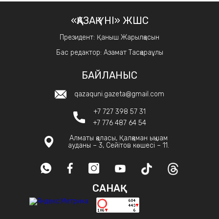
«ҚАЗАҚ ҮНІ» ЖШС
Президент: Қаныш Жарылқасын
Бас редактор: Азамат Тасқараұлы
БАЙЛАНЫС
qazaquni.gazeta@gmail.com
+7 727 398 57 31
+7 776 487 64 54
Алматы қаласы, Қалқаман ықшам
ауданы – 3, Сейітов көшесі – 11.
САНАҚ