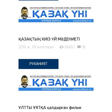
ҚАЗАҚТЫҢ КИІЗ ҮЙ МӘДЕНИЕТІ
2010 ж. 28 желтоқсан
36420
18
РУХАНИЯТ
ҰЛТТЫ ҰЯТҚА қалдырған фильм