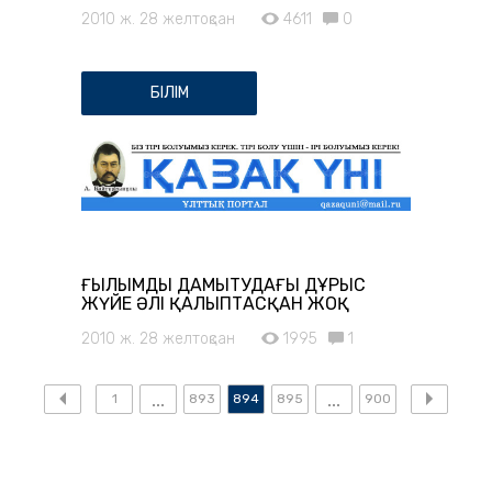
2010 ж. 28 желтоқсан
4611
0
БІЛІМ
ҒЫЛЫМДЫ ДАМЫТУДАҒЫ ДҰРЫС
ЖҮЙЕ ӘЛІ ҚАЛЫПТАСҚАН ЖОҚ
2010 ж. 28 желтоқсан
1995
1
1
893
894
895
900