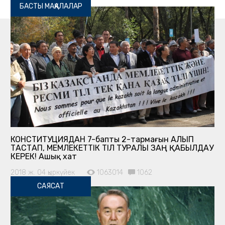
БАСТЫ МАҚАЛАЛАР
КОНСТИТУЦИЯДАН 7-баптың 2-тармағын АЛЫП
ТАСТАП, МЕМЛЕКЕТТІК ТІЛ ТУРАЛЫ ЗАҢ ҚАБЫЛДАУ
КЕРЕК! Ашық хат
2018 ж. 04 қыркүйек
1063014
1062
САЯСАТ