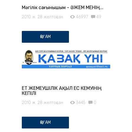
Мәңгілік сағынышым - ӘЖЕМ МЕНІҢ...
2010 ж. 28 желтоқсан
46997
49
ҚОҒАМ
ЕТ ЖЕМЕУШІЛІК АҚЫЛ ЕС КЕМУІНІҢ
КЕПІЛІ
2010 ж. 28 желтоқсан
3445
0
ҚОҒАМ