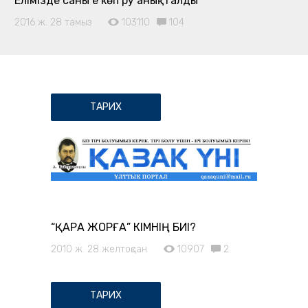
Елімізде саны ең көп ру анықталды
2016 ж. 28 тамыз
103110
104
ТАРИХ
“ҚАРА ЖОРҒА” КІМНІҢ БИІ?
2010 ж. 28 желтоқсан
10907
2
ТАРИХ