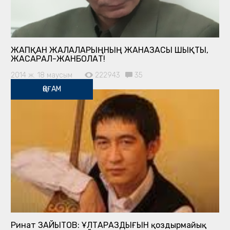
ЖАПҚАН ЖАЛАЛАРЫҢНЫҢ ЖАНАЗАСЫ ШЫҚТЫ,
ЖАСАРАЛ-ЖАНБОЛАТ!
2014 ж. 18 маусым
222943
35
ҚОҒАМ
Ринат ЗАЙЫТОВ: ҰЛТАРАЗДЫҒЫН қоздырмайық