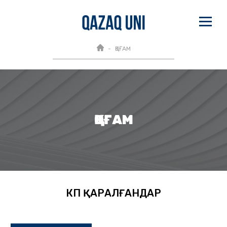
ҚОҒАМ
ҚОҒАМ
КӨП ҚАРАЛҒАНДАР