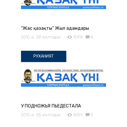
“Жас қазақтың” Жыл адамдары
2010 ж. 28 желтоқсан
15414
4
РУХАНИЯТ
У ПОДНОЖЬЯ ПЬЕДЕСТАЛА
2010 ж. 28 желтоқсан
6059
3