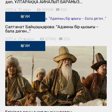
деп, ҰЛТАРАҚҚА АЙНАЛЫП БАРАМЫЗ...
2012 ж. 10 ақпан
149044
300
ҚОҒАМ
Салтанат Байқошқарова: "Адамның бір қызығы -
бала деген..."
2017 ж. 29 қараша
107842
206
ҚОҒАМ