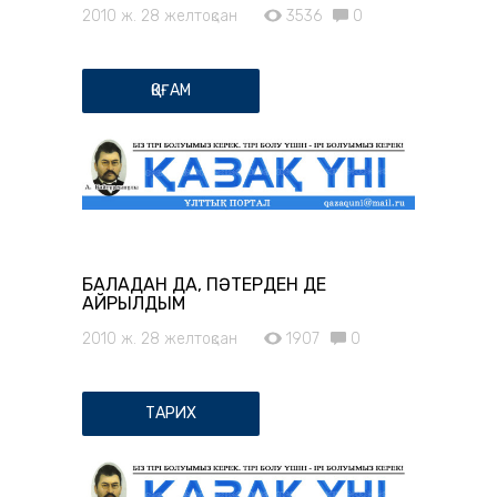
2010 ж. 28 желтоқсан
3536
0
ҚОҒАМ
БАЛАДАН ДА, ПӘТЕРДЕН ДЕ
АЙРЫЛДЫМ
2010 ж. 28 желтоқсан
1907
0
ТАРИХ