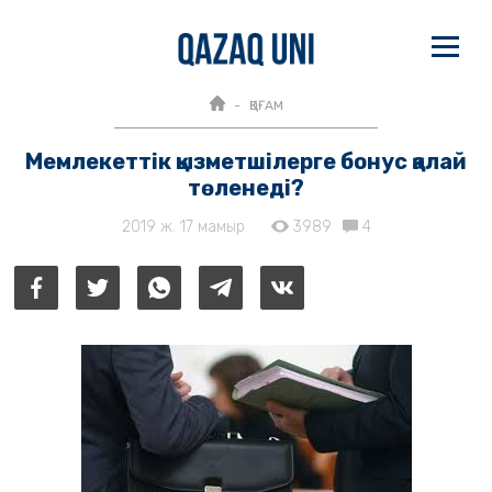
ҚОҒАМ
Мемлекеттік қызметшілерге бонус қалай
төленеді?
2019 ж. 17 мамыр
3989
4