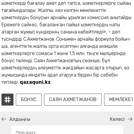
қызметкерді бағалау қажет деп тапса, қызметкерлерге сыйақы
тағайындалады. Жалпы, кез келген мемлекеттік
қызметкердің бонусын арнайы құрылған комиссия анықтайды.
Ережеге сәйкес, бағаланған пайыз қызметкердің нақты
атқарған жұмыс күндері­нің санына көбейтіледі», – деп
түсіндірді С.Ахметжанов. Сонымен арнайы формула бойын­
ша, агенттікте жалпы орта есеп­пен алғанда әкімшілік
қызмет­керлерге сомасы 1 және 1,5 млн. теңге мөлшерінде
бонус төленді. Саян Ахметжановтың сөзінше, бұл
қызметкерлердің әлеу­меттік жағдайын жақсарта оты­рып, өз
жұмысында міндетін адал атқаруға бірден бір себебін
тигізеді.
qazaquni.kz
БОНУС
САЯН АХМЕТЖАНОВ
МЕМЛЕКЕТТ
Алдыңғы
Келесі