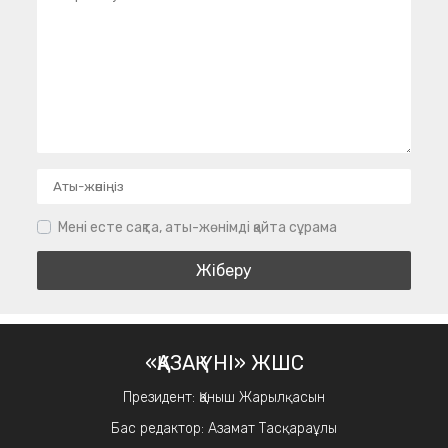
Мені есте сақта, аты-жөнімді қайта сұрама
«ҚАЗАҚ ҮНІ» ЖШС
Президент: Қаныш Жарылқасын
Бас редактор: Азамат Тасқараұлы