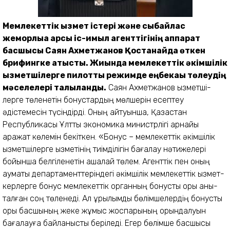
Мемлекеттік қызмет істері және сыбайлас
жемқорлыққа қарсы іс-қимыл агенттігінің аппарат
басшысы Саян Ахметжанов Қостанайда өткен
брифингке қатысты. Жиында мемлекеттiк әкімшілік
қызметшiлерге пилоттық режимде еңбекақы төлеудің
мәселелері талқыланды.
Саян Ахметжанов қызмет­ші­
лерге төленетін бонустардың мөлшерін есептеу
әдістемесін түсіндірді. Оның айтуынша, Қазақстан
Республикасы Ұлттық экономика министрлігі арнайы
қаражат көлемін бекіткен. «Бонус – мемлекеттік әкімшілік
қызметшілерге қызметінің тиімділігін бағалау нәтижелері
бойынша белгіленетін ақшалай төлем. Агенттік пен оның
аумақ­тық департаменттеріндегі әкімшілік мемлекеттік қызмет­
керлерге бонус мемлекеттік ор­ган­ның бонустық қоры анық­­
талған соң төленеді. Ал құры­лым­дық бөлімшелердің бонустық
қоры басшының жеке жұмыс жоспарының орындалуын
бағалауға байланысты беріледі. Егер бөлімше басшысы