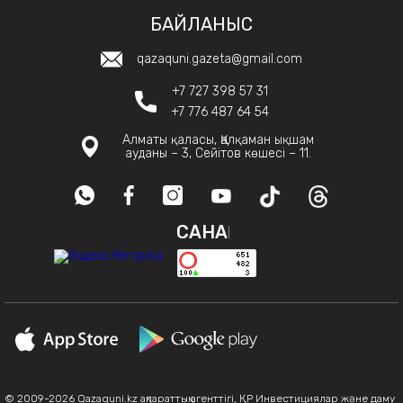
БАЙЛАНЫС
qazaquni.gazeta@gmail.com
+7 727 398 57 31
+7 776 487 64 54
Алматы қаласы, Қалқаман ықшам
ауданы – 3, Сейітов көшесі – 11.
САНАҚ
© 2009-2026 Qazaquni.kz ақпараттық агенттігі, ҚР Инвестициялар және даму