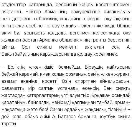
студенттер қатарында, сессияны жақсы көрсеткіштермен
аяқтаған. Ректор Арманның ержүректігіне ризашылығы
ретінде және отбасылық жағдайын ескеріп, оқу ақысын
өзінің жеке есебінен көтеруге дайын екенін жеткізді. Облыс
әкімі бұл ұсынысты қолдады, дегенмен келесі жаңа оқу
жылынан бастап Арманға облыс әкімінің гранты берілетінін
айтты. Сол сияқты мектепті аяқтаған соң А.
Бақытбайұлының қарындасына да қолдау көрсетілмек.
- Ерліктің үлкен-кішісі болмайды. Біреудің қайғысына
бейжай қарамай, көмек қолын созғаның сенің үлкен жүректі
азамат екеніңді көрсетті. Өзің спортпен айналысасың,
саламатты өмір салтын ұстанады екенсің. Сен сияқты
жастардан қатарластарың үлгі алуы тиіс. Әрқашан осындай
қарапайым, байсалды, мейірімді қалпыңнан танбай, арман-
мақсатыңа жете бер! Саған әрдайым жақсылық тілеймін! –
дей келе, облыс әкімі А. Баталов Арманға ноутбук сыйға
тартты.