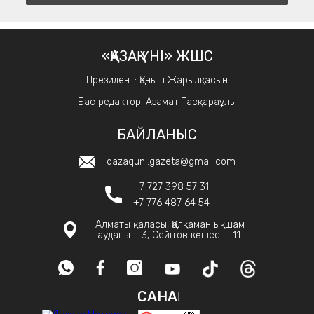
«ҚАЗАҚ ҮНІ» ЖШС
Президент: Қаныш Жарылқасын
Бас редактор: Азамат Тасқараұлы
БАЙЛАНЫС
qazaquni.gazeta@gmail.com
+7 727 398 57 31
+7 776 487 64 54
Алматы қаласы, Қалқаман ықшам
ауданы – 3, Сейітов көшесі – 11.
САНАҚ