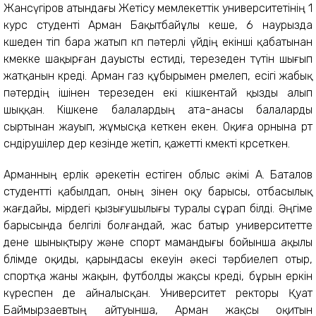
Жансүгіров атындағы Жетісу мемлекеттік университетінің 1
курс студенті Арман Бақытбайұлы кеше, 6 наурызда
көшеден өтіп бара жатып көп пәтерлі үйдің екінші қабатынан
көмекке шақырған дауысты естиді, терезеден түтін шығып
жатқанын көреді. Арман газ құбырымен өрмелеп, есігі жабық
пәтердің ішінен терезеден екі кішкентай қызды алып
шыққан. Кішкене балалардың ата-анасы балаларды
сыртынан жауып, жұмысқа кеткен екен. Оқиға орнына өрт
сөндірушілер дер кезінде жетіп, қажетті көмекті көрсеткен.
Арманның ерлік әрекетін естіген облыс әкімі А. Баталов
студентті қабылдап, оның өзінен оқу барысы, отбасылық
жағдайы, өмірдегі қызығушылығы туралы сұрап білді. Әңгіме
барысында белгілі болғандай, жас батыр университетте
дене шынықтыру және спорт мамандығы бойынша ақылы
бөлімде оқиды, қарындасы екеуін әкесі тәрбиелеп отыр,
спортқа жаны жақын, футболды жақсы көреді, бұрын еркін
күреспен де айналысқан. Университет ректоры Қуат
Баймырзаевтың айтуынша, Арман жақсы оқитын