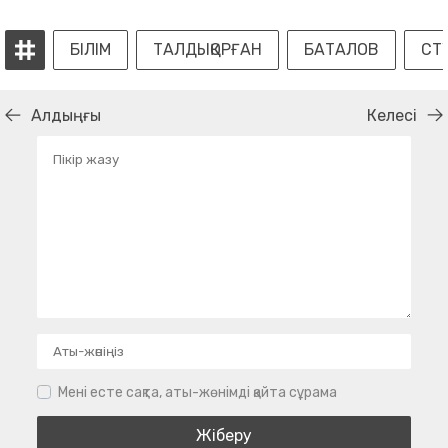
БІЛІМ
ТАЛДЫҚОРҒАН
БАТАЛОВ
СТ
Алдыңғы
Келесі
Мені есте сақта, аты-жөнімді қайта сұрама