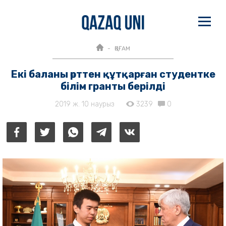
ҚОҒАМ
Екі баланы өрттен құтқарған студентке
білім гранты берілді
2019 ж. 10 наурыз
3239
0