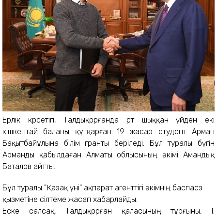
Ерлік көрсетіп, Талдықорғанда өрт шыққан үйден екі
кішкентай баланы құтқарған 19 жасар студент Арман
Бақытбайұлына білім гранты беріледі. Бұл туралы бүгін
Арманды қабылдаған Алматы облысының әкімі Амандық
Баталов айтты.
Бұл туралы "Қазақ үні" ақпарат агенттігі әкімнің баспасөз
қызметіне сілтеме жасап хабарлайды.
Еске салсақ, Талдықорған қаласының тұрғыны, І.