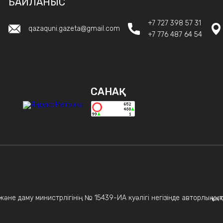
БАЙЛАНЫС
+7 727 398 57 31
qazaquni.gazeta@gmail.com
+7 776 487 64 54
САНАҚ
не даму министрлігінің № 15439-ИА куәлігі негізінде авторлық құқықт