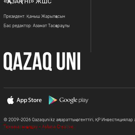
«ҚАЗАҚ ҮНІ» ЖШС
Президент: Қаныш Жарылқасын
Бас редактор: Азамат Тасқараұлы
© 2009-2026 Qazaquni.kz ақпараттық агенттігі, ҚР Инвестициялар жә
Техникалық қолдау - Astana Creative