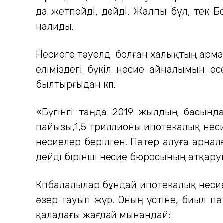
да жетпейді, дейді. Жалпы бұл, тек Б
налиды.
Несиеге тәуелді болған халықтың арма
еліміздегі бүкіл несие айналымын е
былтырғыдан көп.
«Бүгінгі таңда 2019 жылдың басынд
пайызы,1,5 триллионы ипотекалық неси
несиелер берілген. Пәтер алуға арнал
дейді бірінші несие бюросының атқар
Көпбалалылар бұндай ипотекалық несие
әзер тауып жүр. Оның үстіне, биыл пә
қаладағы жағдай мынандай: