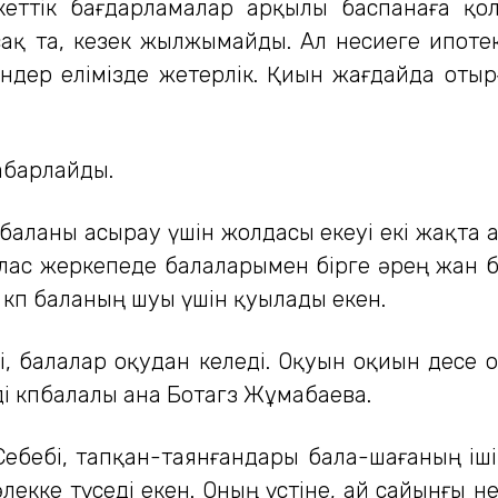
кеттік бағдарламалар арқылы баспанаға қо
ұрсақ та, кезек жылжымайды. Ал несиеге ипоте
ендер елімізде жетерлік. Қиын жағдайда отыр
хабарлайды.
з баланы асырау үшін жолдасы екеуі екі жақта
 лас жеркепеде балаларымен бірге әрең жан 
 көп баланың шуы үшін қуылады екен.
 балалар оқудан келеді. Оқуын оқиын десе ор
і көпбалалы ана Ботагөз Жұмабаева.
Себебі, тапқан-таянғандары бала-шағаның іш
 әлекке түседі екен. Оның үстіне, ай сайынғы 