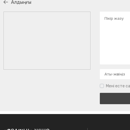
Алдыңғы
Мені есте са