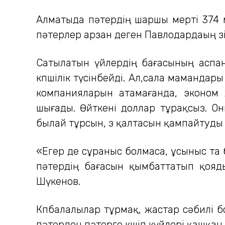
Алматыда пәтердің шаршы мерті 374 м
пәтерлер арзан деген Павлодардаың өз
Сатылатын үйлердің бағасының аспанда
көпшілік түсінбейді. Ал,сала мамандар
компанияларын атамағанда, эконом 
шығады. Өйткені доллар тұрақсыз. О
былай тұрсын, өз қалтасын қампайтуды
«Егер де сұраныс болмаса, ұсыныс та б
пәтердің бағасын қымбаттатып қояды
Шүкенов.
Көпбалалылар тұрмақ, жастар сәбилі 
пәтерден пәтерге көшіп күйлері қашқан.