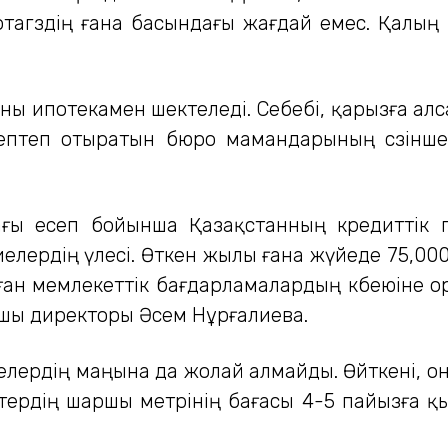
отагөздің ғана басындағы жағдай емес. Қалы
ны ипотекамен шектеледі. Себебі, қарызға алса
септеп отыратын бюро мамандарының сөзінш
ағы есеп бойынша Қазақстанның кредиттік п
елердің үлесі. Өткен жылы ғана жүйеде 75,0
ған мемлекеттік бағдарламалардың көбеюіне ора
ушы директоры Әсем Нұрғалиева.
лердің маңына да жолай алмайды. Өйткені, оны
тердің шаршы метрінің бағасы 4-5 пайызға қым