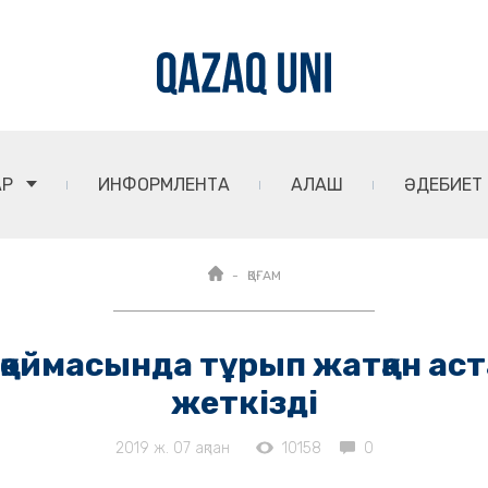
АР
ИНФОРМЛЕНТА
АЛАШ
ӘДЕБИЕТ
ҚОҒАМ
 қоймасында тұрып жатқан аст
жеткізді
2019 ж. 07 ақпан
10158
0