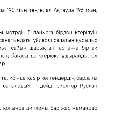
а 195 мың теңге, ал Ақтауда 196 мың,
ы метрдің 5 пайызға бірден көтерілуін
с” санатындағы үйлерді салатын құрылыс
жыл сайын шарықтап, аспанға бір-ақ
ың бағасы да өзгеріске ұшырайды. Ол
ар.
ға, көбінде қазір келгендердің барлығы
н сатылады», – дейді риелтор Руслан
бі, қолында дипломы бар жас мамандар