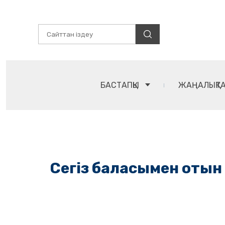
БАСТАПҚЫ
ЖАҢАЛЫҚТ
Сегіз баласымен отын