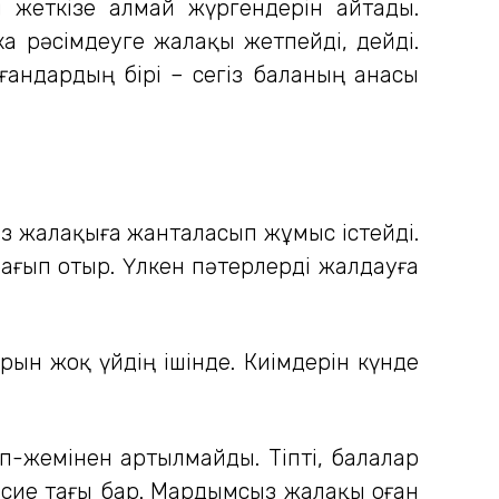
л жеткізе алмай жүргендерін айтады.
ка рәсімдеуге жалақы жетпейді, дейді.
ғандардың бірі – сегіз баланың анасы
 аз жалақыға жанталасып жұмыс істейді.
бағып отыр. Үлкен пәтерлерді жалдауға
ын жоқ үйдің ішінде. Киімдерін күнде
іп-жемінен артылмайды. Тіпті, балалар
несие тағы бар. Мардымсыз жалақы оған