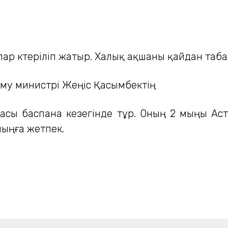
ар көтеріліп жатыр. Халық ақшаны қайдан таб
у министрі Жеңіс Қасымбектің
тбасы баспана кезегінде тұр. Оның 2 мыңы Ас
мыңға жетпек.