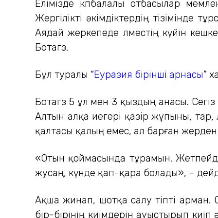
Елімізде көпбалалы отбасылар мемле
Жергілікті әкімдіктердің тізімінде т
Аядай жеркепеде өлместің күйін кешк
Ботагөз.
Бұл туралы “
Еуразия бірінші арнасы
” 
Ботагөз 5 ұл мен 3 қыздың анасы. Сегі
Алтын алқа иегері қазір жұпыны, тар,
қалтасы қалың емес, ал барған жерден
«Отын қоймасында тұрамын. Жетпейді,
жусаң, күнде қап-қара болады», – дейд
Ақша жинап, шотқа салу тіпті арман. 
бір-бірінің киімдерін ауыстырып киіп