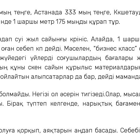
ың теңге, Астанада 333 мың теңге, Көкшетауд
інде 1 шаршы метр 175 мыңды құрап тұр.
п өсуі жыл сайынғы көрініс. Алайда, 1 шарш
ы оған себеп көп дейді. Мәселен, “бизнес клас
жүйедегі үйлерді соғушылардың бағалары 
ның құны өскен сайын құрылыс материалдарын
 ойлайтын алыпсатарлар да бар, дейді маманд
олмайды. Негізі ол әсерін тигізеді.Олар, мысал
. Бірақ түптеп келгенде, нарықтық бағаме
болуға қорқып, аяқтарын аңдап басады. Себе