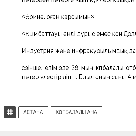
«Әрине, оған қарсымын».
«Қымбаттауы енді дұрыс емес қой.Долл
Индустрия және инфрақұрылымдық дам
сөзінше, елімізде 28 мың көпбалалы о
пәтер үлестіріліпті. Биыл оның саны 4 
АСТАНА
КӨПБАЛАЛЫ АНА