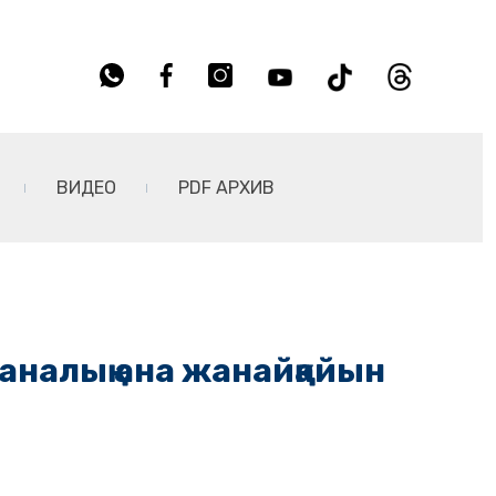
ВИДЕО
PDF АРХИВ
аналық ана жанайқайын