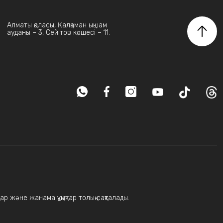
Алматы қаласы, Қалқаман ықшам
ауданы – 3, Сейітов көшесі – 11.
ар және жанама құқықтар толық сақталады.