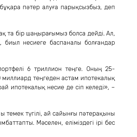
ң бұқара пәтер алуға парықсызбыз, деп
қ та бір шаңырағымыз болса дейді. Ал,
е, биыл несиеге баспаналы болғандар
ортфелі 6 триллион теңге. Оның 25-
00 миллиард теңгеден астам ипотекалық
й ипотекалық несие де өсіп келеді», –
 өтемек түгілі, ай сайынғы пәтерақыны
баттапты. Мәселен, еліміздегі ірі бес