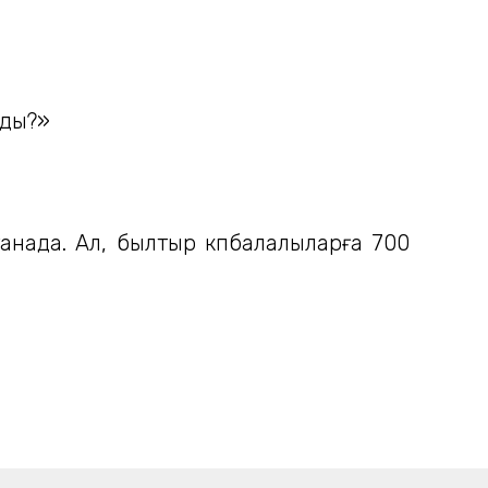
ады?»
танада. Ал, былтыр көпбалалыларға 700