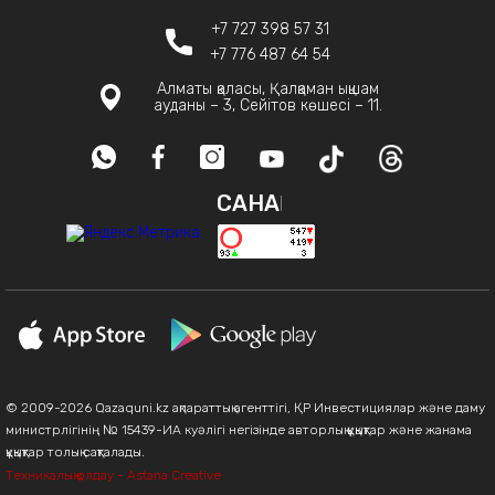
+7 727 398 57 31
+7 776 487 64 54
Алматы қаласы, Қалқаман ықшам
ауданы – 3, Сейітов көшесі – 11.
САНАҚ
© 2009-2026 Qazaquni.kz ақпараттық агенттігі, ҚР Инвестициялар және даму
министрлігінің № 15439-ИА куәлігі негізінде авторлық құқықтар және жанама
құқықтар толық сақталады.
Техникалық қолдау - Astana Creative