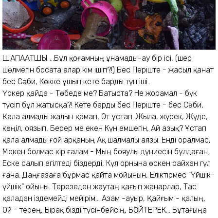
ШАПАҒАТШЫ ...Бұл қоғамның ұнамады-ау бір ісі, (шер
шөлмегін босата алар кім ішіп?!) Бес Періште - жасыл қанат
бес Сәби,
Көкке ұшып кете барды түн іші.
Үркер қайда - Төбеде ме? Батыста? Не жорамал - бүк
түсіп бұл жатысқа?! Кете барды бес Періште - бес Сәби,
Қала алмады жалын қамап, От ұстап. Жыла, жүрек, Жүде,
көңіл, оязып, Берер ме екен Күн емшегін, Ай азық? Ұстап
қала алмады ғой арқаның Ақ шалмалы аязы. Енді оралмас,
Мекен болмас кір ғалам - Мың бояулы дүниесін бұлдаған.
Еске салып егілтеді біздерді, Күл орнына өскен райxан гүл
ғана. Даңғазаға бұрмас қайта мойынын, Еліктірмес "Үйшік-
үйшік" ойыны. Терезеден жаутаң қағып жанарлар, Тас
қаладан іздемейді мейірім... Азам -ауыр, Қайғым - қалың,
Ой - терең, Бірақ бізді түсінбейсің, БӘЙТЕРЕК... Бұтағыңа