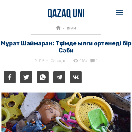
ҚОҒАМ
Мұрат Шаймаран: Түсімде ылғи өртенеді бір
Сәби
2019 ж. 05 ақпан
4167
1