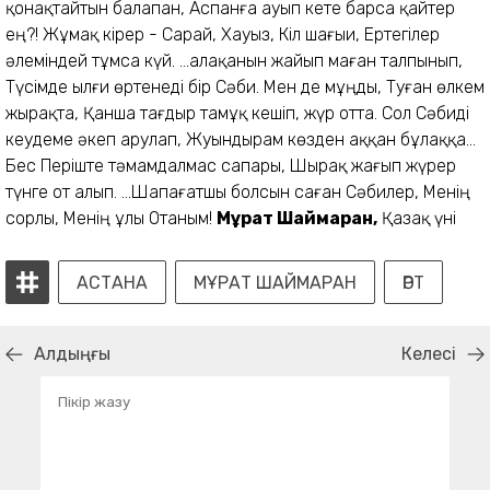
қонақтайтын балапан, Аспанға ауып кете барса қайтер
ең?! Жұмақ кірер - Сарай, Хауыз, Кіл шағыи, Ертегілер
әлеміндей тұмса күй. ...алақанын жайып маған талпынып,
Түсімде ылғи өртенеді бір Сәби. Мен де мұңды, Туған өлкем
жырақта, Қанша тағдыр тамұқ кешіп, жүр отта. Сол Сәбиді
кеудеме әкеп арулап, Жуындырам көзден аққан бұлаққа...
Бес Періште тәмамдалмас сапары, Шырақ жағып жүрер
түнге от алып. ...Шапағатшы болсын саған Сәбилер, Менің
сорлы, Менің ұлы Отаным!
Мұрат Шаймаран,
Қазақ үні
АСТАНА
МҰРАТ ШАЙМАРАН
ӨРТ
Алдыңғы
Келесі