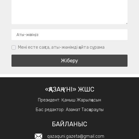
Мені есте сақта, аты-жөнімді қайта сұрама
«ҚАЗАҚ ҮНІ» ЖШС
Президент: Қаныш Жарылқасын
Бас редактор: Азамат Тасқараұлы
БАЙЛАНЫС
qazaquni.gazeta@gmail.com