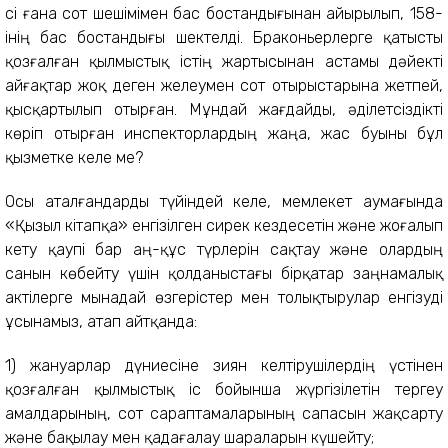
сі ғана сот шешімімен бас бостандығынан айырылып, 158-
інің бас бостандығы шектелді. Браконьерлерге қатысты
қозғалған қылмыстық істің жартысынан астамы дәйекті
айғақтар жоқ деген желеумен сот отырыстарына жетпей,
қысқартылып отырған. Мұндай жағдайды, әділетсіздікті
көріп отырған инспекторлардың жаңа, жас буыны бұл
қызметке келе ме?
Осы аталғандарды түйіндей келе, мемлекет аумағында
«Қызыл кітапқа» енгізілген сирек кездесетін және жоғалып
кету қаупі бар аң-құс түрлерін сақтау және олардың
санын көбейту үшін қолданыстағы бірқатар заңнамалық
актілерге мынадай өзгерістер мен толықтырулар енгізуді
ұсынамыз, атап айтқанда:
1) жануарлар дүниесіне зиян келтірушілердің үстінен
қозғалған қылмыстық іс бойынша жүргізілетін тергеу
амалдарының, сот сараптамаларының сапасын жақсарту
және бақылау мен қадағалау шараларын күшейту;