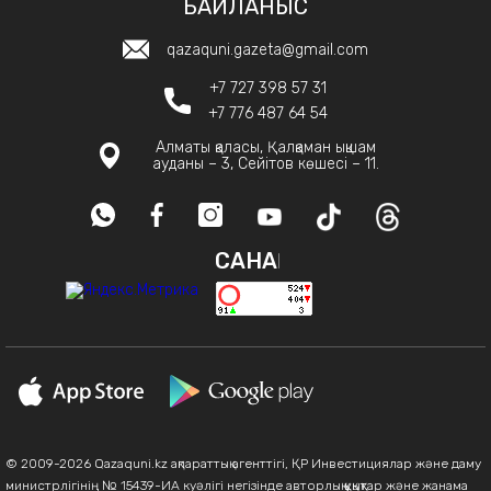
БАЙЛАНЫС
qazaquni.gazeta@gmail.com
+7 727 398 57 31
+7 776 487 64 54
Алматы қаласы, Қалқаман ықшам
ауданы – 3, Сейітов көшесі – 11.
САНАҚ
© 2009-2026 Qazaquni.kz ақпараттық агенттігі, ҚР Инвестициялар және даму
министрлігінің № 15439-ИА куәлігі негізінде авторлық құқықтар және жанама