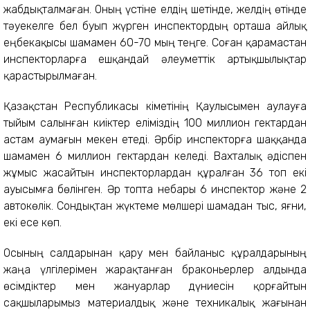
жабдықталмаған. Оның үстіне елдің шетінде, желдің өтінде
тәуекелге бел буып жүрген инспектордың орташа айлық
еңбекақысы шамамен 60-70 мың теңге. Соған қарамастан
инспекторларға ешқандай әлеуметтік артықшылықтар
қарастырылмаған.
Қазақстан Республикасы Үкіметінің Қаулысымен аулауға
тыйым салынған киіктер еліміздің 100 миллион гектардан
астам аумағын мекен етеді. Әрбір инспекторға шаққанда
шамамен 6 миллион гектардан келеді. Вахталық әдіспен
жұмыс жасайтын инспекторлардан құралған 36 топ екі
ауысымға бөлінген. Әр топта небары 6 инспектор және 2
автокөлік. Сондықтан жүктеме мөлшері шамадан тыс, яғни,
екі есе көп.
Осының салдарынан қару мен байланыс құралдарының
жаңа үлгілерімен жарақтанған браконьерлер алдында
өсімдіктер мен жануарлар дүниесін қорғайтын
сақшыларымыз материалдық және техникалық жағынан