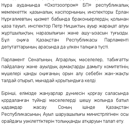
Нұра ауданында «Охотзоопром» БП» республикалық
мемлекеттік қазыналық кәсіпорнының инспекторы Ерлан
Нұрғалиевтың қызмет бабында браконьерлердің қолынан
қаза тауып, инспектор Петр Ницыктың ауыр жарақат алуы
жұртшылықтың наразылығын және ашу-ызасын туғызды.
Бұл оқиға Қазақстан Республикасы Парламенті
депутаттарының арасында да үлкен талқыға түсті.
Парламент Сенатының Аграрлық мәселелер, табиғатты
пайдалану және ауылдық аумақтарды дамыту комитетінің
мүшелері қанды оқиғаның орын алу себебін жан-жақты
талдай отырып, мынадай қорытындыға келді:
Бірінші, елімізде жануарлар дүниесін қорғау саласында
қордаланған түйінді мәселелерді шешу жолында батыл
қадамдар жасау. Соның ішінде Қазақстан
Республикасының Ауыл шаруашылығы министрлігінен осы
орайдағы уәкілеттіктерін толыққанды атқаруын талап ету.