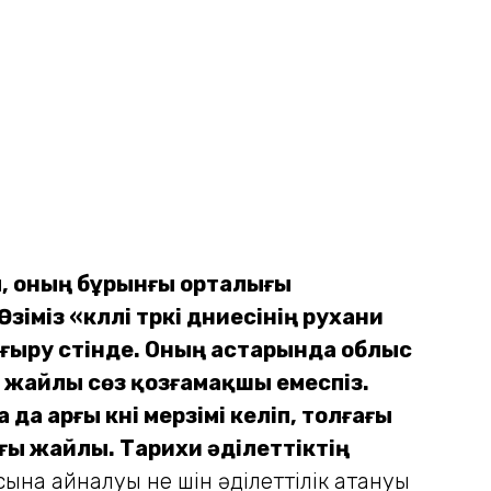
ды, оның бұрынғы орталығы
із «күллі түркі дүниесінің рухани
ңғыру үстінде. Оның астарында облыс
л жайлы сөз қозғамақшы емеспіз.
 да арғы күні мерзімі келіп, толғағы
ығы жайлы. Тарихи әділеттіктің
ына айналуы не үшін әділеттілік атануы