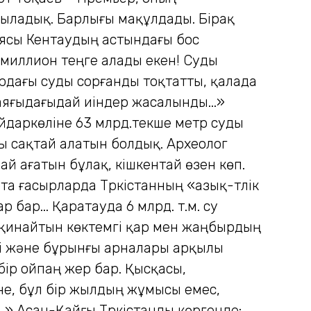
лқыладық. Барлығы мақұлдады. Бiрақ
иясы Кентаудың астындағы бос
 миллион теңге алады екен! Суды
ардағы суды сорғанды тоқтатты, қалада
 баяғыдағыдай иiндер жасалынды...»
Айдар­көліне 63 млрд.текше метр суды
ды сақтай алатын болдық. Археолог
ай ағатын бұлақ, кішкентай өзен көп.
а ғасырларда Түркістанның «азық-түлік
бар... Қаратауда 6 млрд. т.м. су
 қинайтын көктем­гі қар мен жаңбырдың
гі және бұрынғы арналары арқылы
бір ойпаң жер бар. Қысқасы,
рине, бұл бір жылдың жұмысы емес,
..» Асан-Қайғы Түркістанды көргенде: