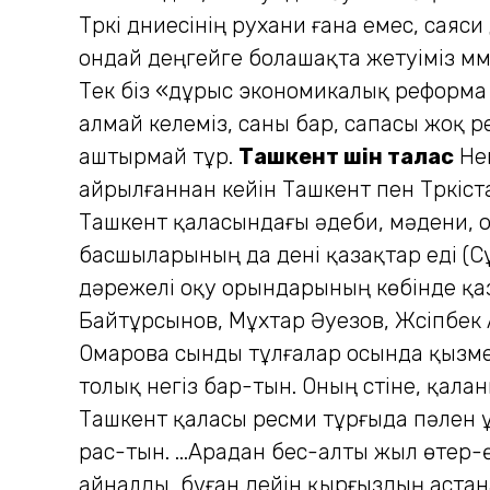
Түркі дүниесінің рухани ғана емес, сая
ондай деңгейге болашақта жетуіміз мүм
Тек біз «дұрыс экономикалық реформа м
алмай келеміз, саны бар, сапасы жоқ р
аштырмай тұр.
Ташкент үшін талас
Нег
айрылғаннан кейін Ташкент пен Түркіста
Ташкент қаласындағы әдеби, мәдени, о
басшыларының да дені қазақтар еді (Сұ
дәрежелі оқу орындарының көбінде қаз
Байтұрсынов, Мұхтар Әуезов, Жүсіпбе
Омарова сынды тұлғалар осында қызмет
толық негіз бар-тын. Оның үстіне, қал
Ташкент қаласы ресми тұрғыда пәлен ұл
рас-тын. ...Арадан бес-алты жыл өтер-
айналды, бұған дейін қырғыздың астана