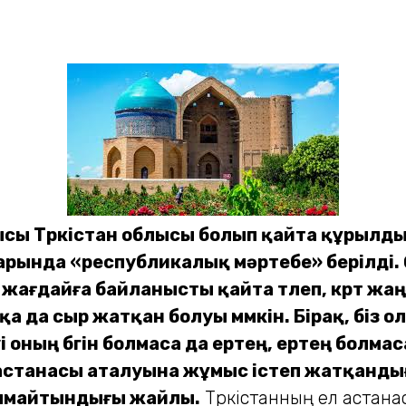
блысы Түркістан облысы болып қайта құрыл
нда «республикалық мәртебе» берілді. Өзім
ы жағдайға байланысты қайта түлеп, күрт жа
 да сыр жатқан болуы мүмкін. Бірақ, біз о
і оның бүгін болмаса да ертең, ертең болмаса
здің астанасы аталуына жұмыс істеп жатқанд
алмайтындығы жайлы.
Түркістанның ел астанас