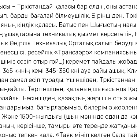
ысы – Түркістандай қаласы бар елдің оны астана
, барды бағалай білмеушілік. Біріншіден, Түр
яның кіндік қаласы. Батыс пен Шығыстың нағыз
ң ұшақтарына техникалық қызмет көрсететін, 
рлық Өңірлік Техникалық Орталық салып беруді
еңесшісі, ресейлік «Трансаэро» компаниясының
ің ішіміз сезіп отыр ғой...) керемет пайдалы жо
нда 365 күннің кемі 345-350 күні ауа райы ашық.
ан самал есіп тұрады. Үшіншіден, Түркістаннан
 ыңғайлы. Төртіншіден, қаланың шығысында Қа
олайлы. Бесіншіден, қазақтың жері үшін отыз ж
 хандарымыз, батырларымыз, билеріміз жерлен
р. Және 1500-жылдығы (шын мәнінде одан да кө
анын, керісінше, тамыры өте тереңде жатқанын
оныс тепкен қала. «Таяқ мініп келген бала тай