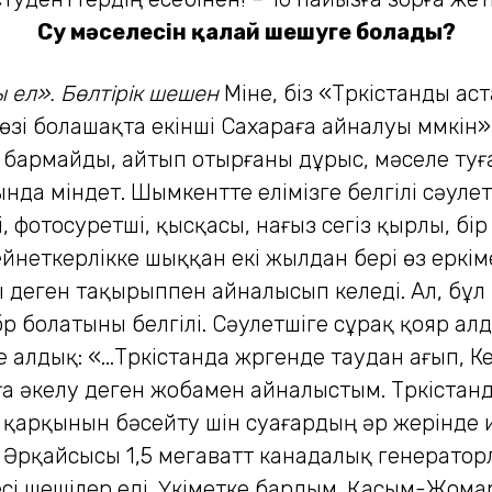
Су мәселесін қалай шешуге болады?
 ел».
Бөлтірік шешен
Міне, біз «Түркістанды а
зі болашақта екінші Сахараға айналуы мүмкін» д
з бармайды, айтып отырғаны дұрыс, мәселе ту
нда міндет. Шымкентте елімізге белгілі сәуле
 фотосуретші, қысқасы, нағыз сегіз қырлы, бір
йнеткерлікке шыққан екі жылдан бері өз еркім
 деген тақырыппен айналысып келеді. Ал, бұл
р болатыны белгілі. Сәулетшіге сұрақ қояр а
алдық: «...Түркiстанда жүргенде таудан ағып, 
ға әкелу деген жобамен айналыстым. Түркiстанд
ы қарқынын бәсейту үшiн суағардың әр жерiнде 
Әрқайсысы 1,5 мегаватт канадалық генераторл
есi шешiлер едi. Үкiметке бардым. Қасым-Жома