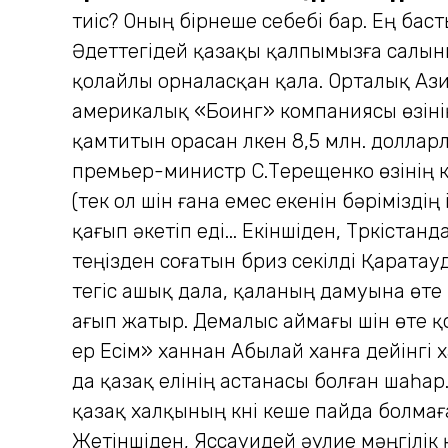
тиіс? Оның бірнеше себебі бар. Ең баст
Әдеттегідей қазақы қалпымызға салынып
қолайлы орналасқан қала. Орталық Ази
америкалық «Боинг» компаниясы өзіні
қамтитын орасан үлкен 8,5 млн. долла
премьер-министр С.Терещенко өзінің к
(тек ол үшін ғана емес екенін бәрімізд
қағып әкетіп еді... Екіншіден, Түркіста
теңізден соғатын бриз секілді Қаратауд
тегіс ашық дала, қаланың дамуына өте
ағып жатыр. Демалыс аймағы үшін өте қ
ер Есім» ханнан Абылай ханға дейінгі
да қазақ елінің астанасы болған шаһа
қазақ халқының күні кеше пайда болмағ
Жетіншіден, Яссауидей әулие мәңгілік қ