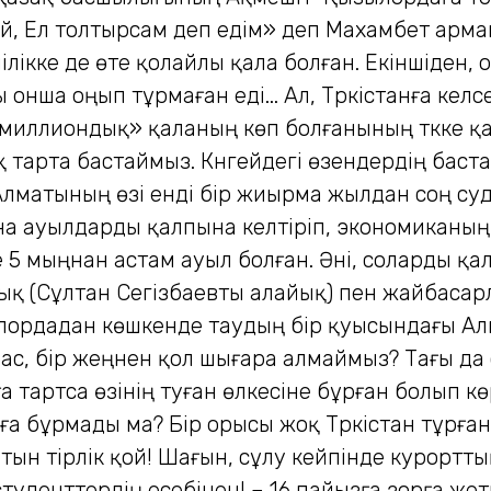
ай, Ел толтырсам деп едім» деп Махамбет арм
ілікке де өте қолайлы қала болған. Екіншіден,
ы онша оңып тұрмаған еді... Ал, Түркістанға ке
миллиондық» қаланың көп болғанының түкке қаж
қ тарта бастаймыз. Күнгейдегі өзендердің баста
лматының өзі енді бір жиырма жылдан соң суд
ына ауылдарды қалпына келтіріп, экономиканың
 мыңнан астам ауыл болған. Әні, соларды қалп
ық (Сұлтан Сегізбаевты алайық) пен жайбасар
лордадан көшкенде таудың бір қуысындағы Ал
ан бас, бір жеңнен қол шығара алмаймыз? Тағы 
а тартса өзінің туған өлкесіне бұрған болып көр
суға бұрмады ма? Бір орысы жоқ Түркістан тұр
ын тірлік қой! Шағын, сұлу кейпінде курортты
туденттердің есебінен! – 16 пайызға зорға жет