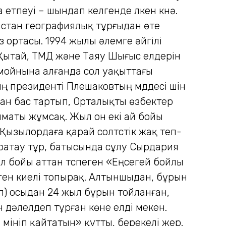
 етпеуі – шындап келгенде үлкен күнә.
кістан географиялық тұрғыдан өте
 ортасы. 1994 жылы әлемге әйгілі
Қытай, ТМД және Таяу Шығыс елдерін
 мойнына алғанда сол уақыттағы
 президенті Плешаковтың мүддесі үшін
бадан бас тартып, Орталықты өзбектер
 Климаты жұмсақ. Жыл он екі ай бойы
 Қызылордаға қарай солтүстік жақ теп-
ратау тұр, батысында сұлу Сырдария
ыл бойы аттан түспеген «Еңсегей бойлы
ген киелі топырақ. Алтыншыдан, бұрын
п) осыдан 24 жыл бұрын тойланған,
 дәлелдеп тұрған көне елді мекен.
 мініп қайтатын» құтты, берекелі жер.