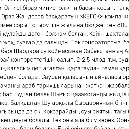
 Ол кiсi бiраз министрлiктiң басын қосып, та
зде Ораз Жандосов басқаратын «КЕГОК» компан
рмен сорып отыру үшiн жылына бюджеттен 800
рi құлайды деген болжам болған. Кейiн шахтал
i де жоқ, суағар да салынды. Тек генераторсыз,
дан бері Шардара су қой­масынан Өзбекстанның 
ай контрреттегішін салып, 2-2,5 млрд. т.м. су
ің қаласы» деп аталған. Қаратаудан төмен қар
әбден болады. Сауран қаласының айналасы орт
заманғы араб тарихшыларынан жеткен жазбалар 
 бар. Бұдан бөлек Шығыс Қазақ­станды жылда
қа, Балқаштан Шу арқылы Сырдария­ның бүгін
ағысында да екі Көксарайдың суы сиятын тағы 
і көп деуге болады. Тек оны ала білу керек. Ә
іруге әбден болады. Бәрі өзімізге байланысты.