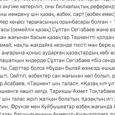
 әңгіме көтеріліп, оны бүкілхалықтық референ
ны иемдену үшін қазақ, өзбек, сарт (өзбек емес)
ер кеңесі төрағасының орынбасары болған – Т
ғасы (семейлік қазақ) Сұлтан Сегізбаев және ө
 сан жағынан басым қазақтар Ташкентті қолдан 
ай, нақты жағдайға кезінде тиісті мән бере 
аңғарына қоныс аударған қазақтардың көбі өзд
Алашапқын күндерде Сұлтан Сегізбаев «біз сен
сты. Сарттар болса «бұдан былай өзімізді ешқа
ішті. Сөйтіп, өзбектер сан жағынан көп болып
 Асабаев, «Ташкент үшін талас», «Қазақ үні» ұлт
шкенге көшіп келді. Тарихшы Ахмет Тоқтабаев
шін талас жүріп жатқан болатын. Қазақтың игі
алин, Фрунзе мен Куйбышевтар өзбек жағында 
 Қазақ басшылығының Ақмешіт-Қызылордаға тоқт