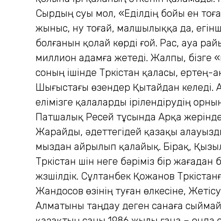
Сырдың суы мол, «Еділдің бойы ен тоғ
жыныс, ну тоғай, малшылыққа да, егінш
болғанын қолай көрді ғой. Рас, ауа рай
миллион адамға жетеді. Жалпы, бізге «
соның ішінде Түркістан қаласы, ертең-а
Шығыстағы өзендер Қытайдан келеді. А
елімізге қалаларды ірілендірудің орн
Патшалық Ресей тұсында Арқа жерінде 5
Жарайды, әдеттегідей қазақы алауызд
мыздан айрылып қалайық. Бірақ, Қызы
Түркістан үшін неге бәріміз бір жағад
жүзшілдік. Сұлтанбек Қожанов Түркістанғ
Жандосов өзінің туған өлкесіне, Жеті
Алматыны таңдау деген санаға сыймайт
қазақтың саны 1986 жылы ғана – онда с