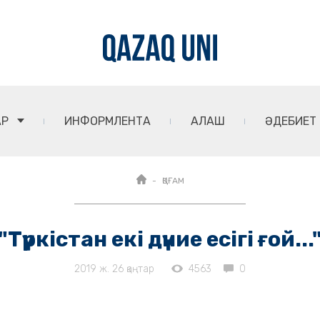
АР
ИНФОРМЛЕНТА
АЛАШ
ӘДЕБИЕТ
ҚОҒАМ
"Түркістан екі дүние есігі ғой...
2019 ж. 26 қаңтар
4563
0