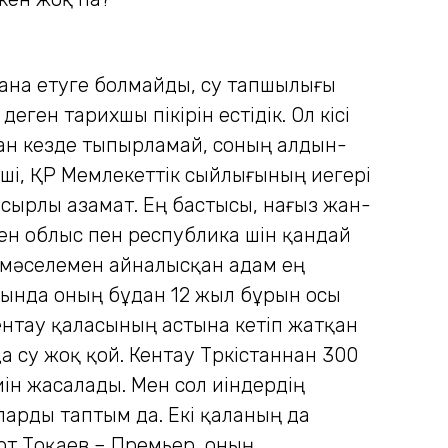
стана етуге болмайды, су тапшылығы
еген тарихшы пікірін естідік. Ол кісі
ған кезде тыпырламай, соның алдын-
тші, ҚР Мемлекеттік сыйлығының иегері
 сырлы азамат. Ең бастысы, нағыз жан-
ен облыс пен республика үшін қандай
 мәселемен айналысқан адам ең
лдында оның бұдан 12 жыл бұрын осы
Кентау қаласының астына кетiп жатқан
а су жоқ қой. Кентау Түркiстаннан 300
иiн жасалады. Мен сол иiндердiң
арды таптым да. Екi қаланың да
рт Тоқаев – Премьер, оның