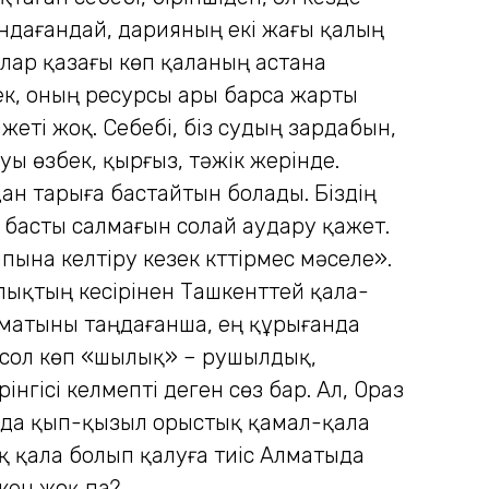
андағандай, дарияның екі жағы қалың
 олар қазағы көп қаланың астана
лсек, оның ресурсы ары барса жарты
еті жоқ. Себебі, біз судың зардабын,
уы өзбек, қырғыз, тәжік жерінде.
ан тарыға бастайтын болады. Біздің
 басты салмағын солай аудару қажет.
ына келтіру кезек күттірмес мәселе».
лықтың кесірінен Ташкенттей қала­
матыны таңдағанша, ең құрығанда
да сол көп «шылық» – рушылдық,
інгісі келмепті деген сөз бар. Ал, Ораз
ғанда қып-қызыл орыстық қамал-қала
қ қала болып қалуға тиіс Алматыда
кен жоқ па?