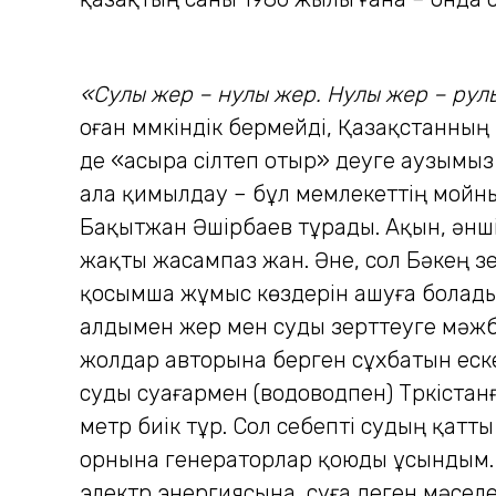
«Сулы жер – нулы жер.
Нулы жер – рулы
оған мүмкіндік бермейді, Қазақстанның ө
де «асыра сілтеп отыр» деуге аузымы
ала қимылдау – бұл мемлекеттің мойны
Бақытжан Әшірбаев тұрады. Ақын, әнші,
жақты жасампаз жан. Әне, сол Бәкең зе
қосымша жұмыс көздерін ашуға болады
алдымен жер мен суды зерттеуге мәжбү
жолдар авторына берген сұхбатын еске 
суды суағармен (водоводпен) Түркiстан
метр биiк тұр. Сол себептi судың қатт
орнына генераторлар қоюды ұсындым. 
электр энергиясына, суға деген мәсел