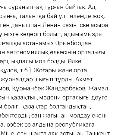
уға сұранып-ақ тұрған байтақ. Ал,
рынға, талантқа бай ұлт әлемде жоқ.
еген данышпан Ленин сөзін іске асыра
туімізге кедергі болып, адымымызды
 алғашқы астанамыз Орынбордан
стан автономиялық өлкесінің орталығы
әрі, ықпалы мол болды. Өлке
ұлов, т.б.). Жоғары және орта
ет-журналдар шығып тұрды. Ахмет
темов, Құрманбек Жандарбеков, Жамал
сын қазақтың мәдени орталығы деу­ге
м бөлігі қазақтар болғандықтан,
збектердің сан жағынан молдау екені
на, өзбек өз алдына республикаға
..Міне, осы шақта аяқ астынан Ташкент