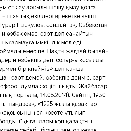
дум өткізу арқылы шешу қызу қолға
 – үш халық өкілдері әрекетке көшті.
ұрар Рысқұлов, сондай-ақ, Өзбекстан
зін өзбек емес, сарт деп санайтын
шығармауға мүмкіндік мол еді.
қоймады емес пе. Нақты жағдай былай-
ерін өзбекпіз деп, соларға қосылды.
дермен бірікпейміз» деп қанша
шан сарт демей, өзбекпіз дейміз, сарт
, референдумда жеңіп шықты. Жайбасар,
тық порталы, 14.05.2014). Сөйтіп, 1930
ты тыңдасақ. «1925 жылы қазақтар
 жақсысының ол күресте ұтылып
болды. Оқығандары көп қазақтың
аған себебі, біріншіден, ол кезде