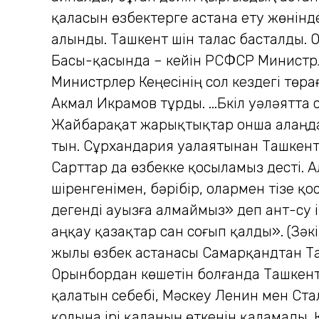
қаласын өзбектерге астана ету жөнінде
алынды. Ташкент үшін талас бас­талды. О
Басы-қасында – кейін РСФСР Министрл
Министрлер Кеңесінің сол кездегі төра
Акмал Икрамов тұрды. ...Бүкіл уәләятта
Жайбарақат жарықтықтар онша алаңдам
тын. Сұрхандария уалаятынан Ташкент 
Сарттар да өзбекке қосыламыз десті. 
шіренгенімен, бәрібір, олармен тізе қо
дегенді ауызға алмаймыз» деп ант-су 
аңқау қазақтар сан соғып қалды». (Зәкір
жылы өзбек астанасы Самарқандтан Та
Орынбордан көшетін болғанда Ташкент ү
қалатын себебі, Мәскеу Ленин мен Ст
қолына ірі қаланың өткенін қаламады.