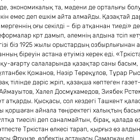
си де, экономикалық та, мәдени де орталығы бол
кін емес деп ешкім айта алмайды. Қазақтай да
ергеннің оғы секілді – бір атқаннан тиеді» д
еформалар күрт дамып, әлемнің алдына түсіп ке
ізі біз 1925 жылы орыстардың озбырлығынан
нның біреуін астана етуіміз керек еді. «Түркі
қу-ағарту салаларында қазақтар саны басым, 
лтанбек Қожанов, Нәзір Төреқұлов, Тұрар Рысқ
ақ тілінде дәріс жүріп, қазақша көптеген газ
к Аймауытов, Халел Досмұхамедов, Зиябек Рүс
 атқарды. Қысқасы, сол кездегі Ташкент қала
аны қоршаған айнала төңіректегі халықтың басы
тқа тиесілі деп саналмайтын, бірақ, қалада ө
өтпесте Түркістан өлкесі тарап, қырғыз өз алды
сы Фрунзе, өзбектің астанасы Самарқан еді. .