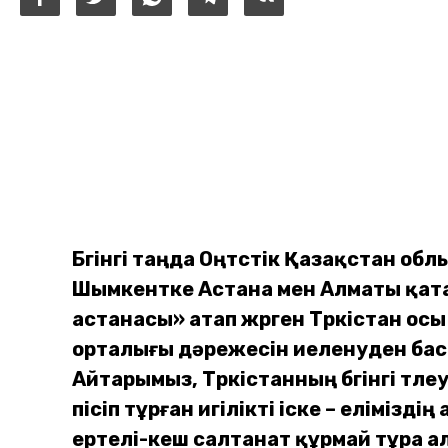
Бүгінгі таңда Оңтүстік Қазақстан о
Шымкентке Астана мен Алматы қатары
астанасы» атап жүрген Түркістан ос
орталығы дәрежесін иеленуден басқа
Айтарымыз, Түркістанның бүгінгі түлеу
пісіп тұрған игілікті іске – елімі
ертелі-кеш салтанат құрмай тұра 