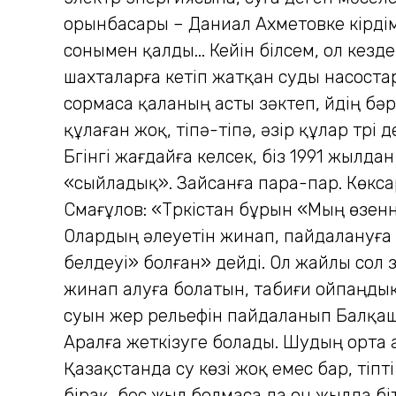
орынбасары – Даниал Ахметовке кiрдiм.
сонымен қалды... Кейiн бiлсем, ол ке
шахталарға кетiп жатқан суды насоста
сормаса қаланың асты зәктеп, үйдiң бә
құлаған жоқ, тiпә-тiпә, әзiр құлар түр
Бүгінгі жағдайға келсек, біз 1991 жыл
«сыйладық». Зайсанға пара-пар. Көксар
Смағұлов: «Түркістан бұрын «Мың өзенн
Олардың әлеуетін жинап, пайдалануға 
белдеуі» болған» дейді. Ол жайлы сол 
жинап алуға болатын, табиғи ойпаңдық
суын жер рельефін пайдаланып Балқаш
Аралға жеткізуге болады. Шудың орта 
Қазақстанда су көзі жоқ емес бар, тіпт
бірақ, бес жыл болмаса да он жылда біт