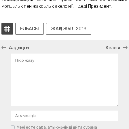
молшылық пен жақсылық әкелсін!", - деді Президент.
ЕЛБАСЫ
ЖАҢА ЖЫЛ 2019
Алдыңғы
Келесі
Мені есте сақта, аты-жөнімді қайта сұрама