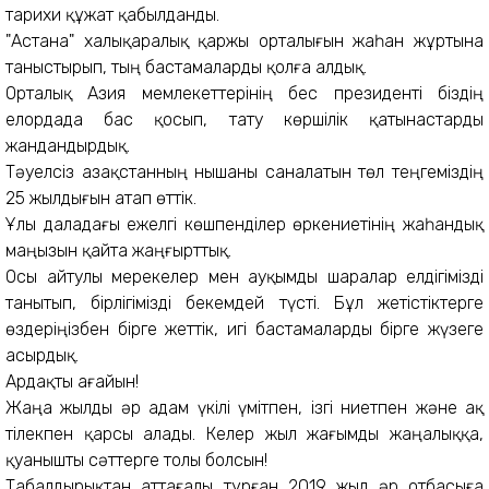
тарихи құжат қабылданды.
"Астана" халықаралық қаржы орталығын жаһан жұртына
таныстырып, тың бастамаларды қолға алдық.
Орталық Азия мемлекеттерінің бес президенті біздің
елордада бас қосып, тату көршілік қатынастарды
жандандырдық.
Тәуелсіз Қазақстанның нышаны саналатын төл теңгеміздің
25 жылдығын атап өттік.
Ұлы даладағы ежелгі көшпенділер өркениетінің жаһандық
маңызын қайта жаңғырттық.
Осы айтулы мерекелер мен ауқымды шаралар елдігімізді
танытып, бірлігімізді бекемдей түсті. Бұл жетістіктерге
өздеріңізбен бірге жеттік, игі бастамаларды бірге жүзеге
асырдық.
Ардақты ағайын!
Жаңа жылды әр адам үкілі үмітпен, ізгі ниетпен және ақ
тілекпен қарсы алады. Келер жыл жағымды жаңалыққа,
қуанышты сәттерге толы болсын!
Табалдырықтан аттағалы тұрған 2019 жыл әр отбасыға