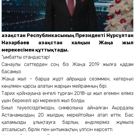
Қазақстан Республикасының Президенті Нұрсұлтан
Назарбаев Қазақстан халқын Жаңа жыл
мерекесімен құттықтады.
"Қымбатты отандастар!
Санаулы сәттерден соң біз Жаңа 2019 жылға қадам
басамыз.
Жаңа жыл – барша жұрт айрықша сезіммен, көтеріңкі
көңілмен қарсы алатын жарқын мейрамның бірі.
Тарих қойнауына енгелі тұрған 2018-ші жыл егемен еліміз
үшін берекелі әрі мерекелі жыл болды.
Биыл тәуелсіздігіміздің символына айналған Ақордалы
Астанамыздың 20 жылдық мерейтойын атап өттік. Бас
қаламызды ұлықтауға барлық өңірлеріміз жұмыла
атсалысып, бірлік пен ынтымақтың үлгісін көрсетті.