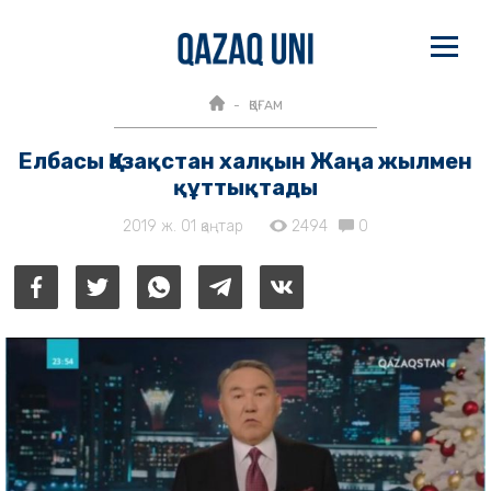
ҚОҒАМ
Елбасы Қазақстан халқын Жаңа жылмен
құттықтады
2019 ж. 01 қаңтар
2494
0