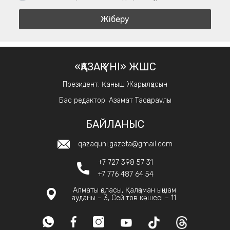
«ҚАЗАҚ ҮНІ» ЖШС
Президент: Қаныш Жарылқасын
Бас редактор: Азамат Тасқараұлы
БАЙЛАНЫС
qazaquni.gazeta@gmail.com
+7 727 398 57 31
+7 776 487 64 54
Алматы қаласы, Қалқаман ықшам
ауданы – 3, Сейітов көшесі – 11.