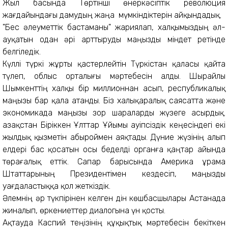
Жыл басында Төртінші өнеркәсіптік революция
жағдайындағы дамудың жаңа мүмкіндіктерін айқындадық.
"Бес әлеуметтік бастаманы" жариялап, халқымыздың әл-
ауқатын одан әрі арттыруды маңызды міндет ретінде
белгіледік.
Күллі түркі жұрты қастерлейтін Түркістан қаласы қайта
түлеп, облыс орталығы мәртебесін алды. Шырайлы
Шымкенттің халқы бір миллионнан асып, республикалық
маңызы бар қала атанды. Біз халықаралық саясатта және
экономикада маңызы зор шараларды жүзеге асырдық.
Қазақстан Біріккен Ұлттар Ұйымы Қауіпсіздік кеңесіндегі екі
жылдық қызметін абыроймен аяқтады. Дүние жүзінің алып
елдері бас қосатын осы беделді органға қаңтар айында
төрағалық еттік. Сапар барысында Америка Құрама
Штаттарының Президентімен кездесіп, маңызды
уағдаластыққа қол жеткіздік.
Әлемнің әр түкпірінен келген дін көшбасшылары Астанада
жиналып, өркениеттер диалогына үн қосты.
Ақтауда Каспий теңізінің құқықтық мәртебесін бекіткен