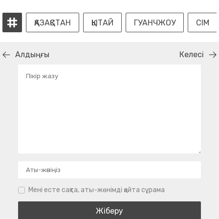
ҚАЗАҚСТАН
ҚЫТАЙ
ГУАНЧЖОУ
СІМ
Алдыңғы
Келесі
Мені есте сақта, аты-жөнімді қайта сұрама