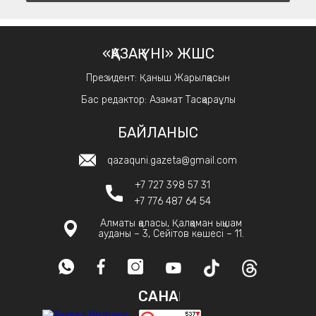
«ҚАЗАҚ ҮНІ» ЖШС
Президент: Қаныш Жарылқасын
Бас редактор: Азамат Тасқараұлы
БАЙЛАНЫС
qazaquni.gazeta@gmail.com
+7 727 398 57 31
+7 776 487 64 54
Алматы қаласы, Қалқаман ықшам
ауданы – 3, Сейітов көшесі – 11.
САНАҚ