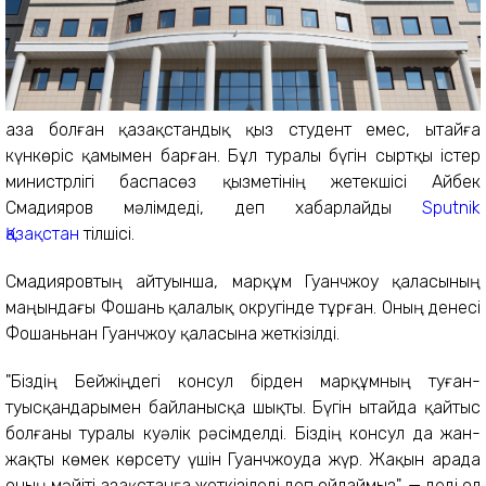
Қаза болған қазақстандық қыз студент емес, Қытайға
күнкөріс қамымен барған. Бұл туралы бүгін сыртқы істер
министрлігі баспасөз қызметінің жетекшісі Айбек
Смадияров мәлімдеді, деп хабарлайды
Sputnik
Қазақстан
тілшісі.
Смадияровтың айтуынша, марқұм Гуанчжоу қаласының
маңындағы Фошань қалалық округінде тұрған. Оның денесі
Фошаньнан Гуанчжоу қаласына жеткізілді.
"Біздің Бейжіңдегі консул бірден марқұмның туған-
туысқандарымен байланысқа шықты. Бүгін Қытайда қайтыс
болғаны туралы куәлік рәсімделді. Біздің консул да жан-
жақты көмек көрсету үшін Гуанчжоуда жүр. Жақын арада
оның мәйіті Қазақстанға жеткізіледі деп ойлаймыз", — деді ол