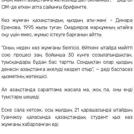
СІМ-де өткен апта сайынғы брифингте.
Көз жұмған қазақстандық қыздың аты-жөні – Динара
Еренова, 1995 жылы туған. Смадияров марқұмның Қытайға
оқу үшін емес, жұмыс істеуге барғанын айтты.
"Оның неден көз жұмғаны белгісіз. Өйткені Қытайда мәйітті
сою процесі заң бойынша 30 күнге созылатындықтан,
туысқандары бұдан бас тартты. Сондықтан олар қыздың
денесін Қазақстанға әкелуді көздеп отыр", — деді баспасөз
қызметінің жетекшісі.
Ал Қазақстанда сараптама жасала ма, жоқ па, оны енді
туыстары шешеді.
Еске сала кетсек, осы жылдың 21 қарашасында Қытайдың
Гуанчжоу қаласында қазақстандық студент қыз көз
жұмғаны хабарланған еді.