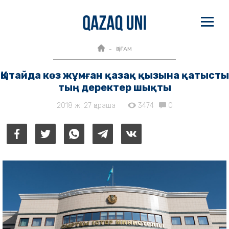
ҚОҒАМ
Қытайда көз жұмған қазақ қызына қатысты
тың деректер шықты
2018 ж. 27 қараша
3474
0