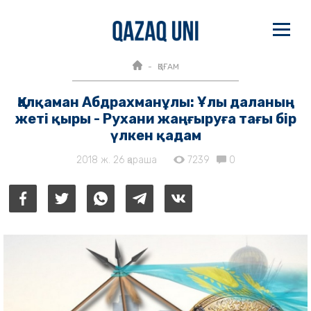
ҚОҒАМ
Қалқаман Абдрахманұлы: Ұлы даланың
жеті қыры - Рухани жаңғыруға тағы бір
үлкен қадам
2018 ж. 26 қараша
7239
0