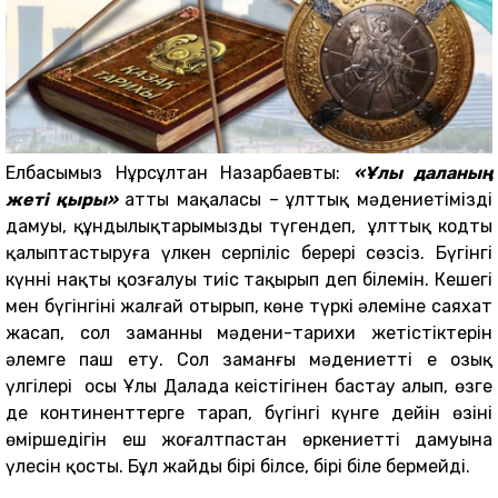
Елбасымыз Нұрсұлтан Назарбаевтың:
«Ұлы даланың
жеті қыры»
атты мақаласы – ұлттық мәдениетіміздің
дамуы, құндылықтарымызды түгендеп, ұлттық кодты
қалыптастыруға үлкен серпіліс берері сөзсіз. Бүгінгі
күннің нақты қозғалуы тиіс тақырып деп білемін. Кешегі
мен бүгінгіні жалғай отырып, көне түркі әлеміне саяхат
жасап, сол заманның мәдени-тарихи жетістіктерін
әлемге паш ету. Сол заманғы мәдениеттің ең озық
үлгілері осы Ұлы Далада кеңістігінен бастау алып, өзге
де континенттерге тарап, бүгінгі күнге дейін өзінің
өміршеңдігін еш жоғалтпастан өркениеттің дамуына
үлесін қосты. Бұл жайды бірі білсе, бірі біле бермейді.