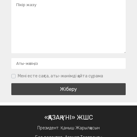
Мені есте сақта, аты-жөнімді қайта сұрама
«ҚАЗАҚ ҮНІ» ЖШС
Президент: Қаныш Жарылқасын