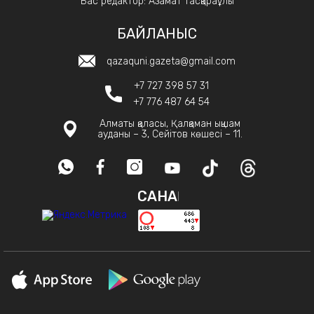
Бас редактор: Азамат Тасқараұлы
БАЙЛАНЫС
qazaquni.gazeta@gmail.com
+7 727 398 57 31
+7 776 487 64 54
Алматы қаласы, Қалқаман ықшам
ауданы – 3, Сейітов көшесі – 11.
САНАҚ