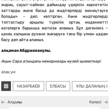
жарақ, сауыт-сайман дайындау үдерісін көрсететін
заттарды және басқа да жәдігерлерді жинақтауға
болады» - деп, келтірген. Көне жәдігерлерді
топтастыру арқылы түркілік ортақ мәдениетті
өзгелерге барынша жеткізе аламыз. Бұл дегеніміз –
қазақ халқының рухани жаңғыруға тағы бір үлкен қадам
басу деп айта аламыз.
Қалқаман Абдрахманұлы,
Ақын Сара атындағы мемориалды музей қызметкері
Қазақ үні
НАЗАРБАЕВ
ЕЛБАСЫ
ҰЛЫ ДАЛАНЫҢ Ж
Алдыңғы
Келесі