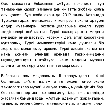
Осы мақсатта Елбасының: «
«Түркі өркениеті: түп
тамырынан қазіргі заманға дейін» атты жобаны қолға
алу қажет. Бұл жоба аясында 2019 жылы Астанада
Түркологтардың дүниежүзілік конгресін және әртүрлі
елдер музейлерінің экспозицияларына ежелгі түркі
жәдігерлері қойылатын Түркі халықтарының мәдени
күндерін ұйымдастыру керек» - деп, атап көрсеткені
құптарлық. Түркі мемлекеттерінің көне дүниесін бір
жерге шоғырландыру арқылы Түркі әлемін жаңғыртып
қана қоймай, әлемдік аренада тарихи-мәдени
ықпалдастықты нығайтуға, көне мәдени мұраны
әлемге таныстыруға септігін тигізері сөзсіз.
Елбасының осы мақаласының ІІ тарауындағы 4-ші
бөлімінде: ««Ұлы дала» атты ежелгі өнер және
технологиялар музейін ашуға толық мүмкіндігіміз бар.
Оған озық өнер мен технология үлгілерін – аң стилінде
жасалған бұйымдарды, «Алтын адамның» жарақтарын,
жылқыны қолға үйрету, металлургияны дамыту, қару-