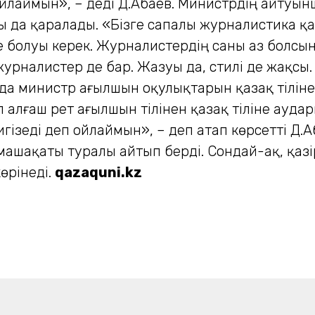
йлаймын», – деді Д.Абаев. Министрдің айтуынша
йы да қаралады. «Бізге сапалы журналистика қ
е болуы керек. Журналистердің саны аз болсын
журналистер де бар. Жазуы да, стилі де жақс
йда министр ағыл­шын оқулықтарын қазақ тілін
 алғаш рет ағылшын тілінен қазақ тіліне аудар
гізеді деп ойлаймын», – деп атап көрсетті Д.А
шақаты туралы айтып берді. Сондай-ақ, қазір
өрінеді.
qazaquni.kz