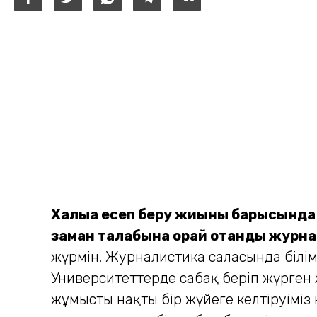
Халыққа есеп беру жиыны барысында
заман талабына орай отандық журна
жүрмін. Журналистика саласында білім 
Университеттерде сабақ беріп жүрген 
жұмысты нақты бір жүйеге келтіруіміз к