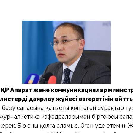
 ҚР Ақпарат және коммуникациялар министр
листерді даярлау жүйесі өзгеретінін айтты
беру сапасына қатысты көптеген сұрақтар туын
журналистика кафедраларымен бірге осы салада
ерек. Біз оны қолға аламыз. Оған уәде етемін.