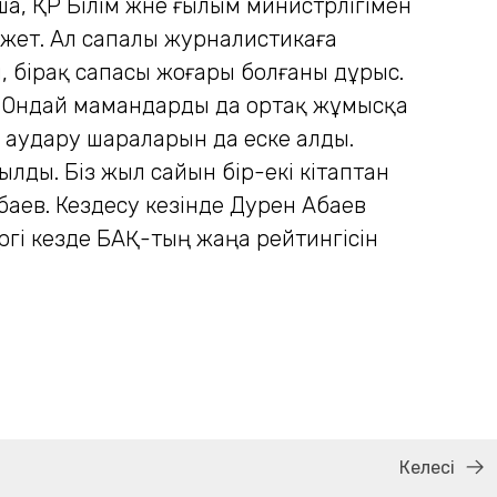
, ҚР Білім және ғылым минис­тр­лігімен
ажет. Ал сапалы журналистикаға
, бірақ сапасы жоғары болғаны дұрыс.
ы. Ондай мамандарды да ортақ жұмысқа
е аудару шараларын да еске алды.
ылды. Біз жыл сайын бір-екі кітаптан
баев. Кездесу кезінде Дәурен Абаев
гі кезде БАҚ-тың жаңа рейтингісін
Келесі