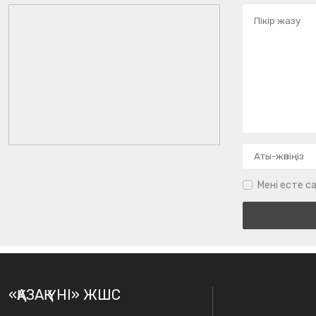
Мені есте са
«ҚАЗАҚ ҮНІ» ЖШС