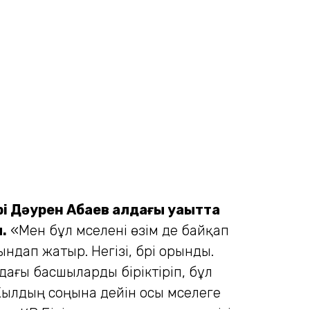
і Дәурен Абаев алдағы уақытта
.
«Мен бұл мәселені өзім де байқап
дап жатыр. Негізі, бәрі орынды.
ғы басшыларды бірік­тіріп, бұл
 Жылдың соңына дейін осы мәселеге