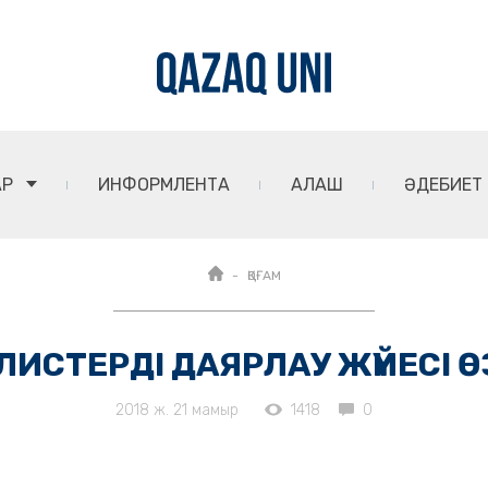
АР
ИНФОРМЛЕНТА
АЛАШ
ӘДЕБИЕТ
ҚОҒАМ
ИСТЕРДІ ДАЯРЛАУ ЖҮЙЕСІ Ө
2018 ж. 21 мамыр
1418
0