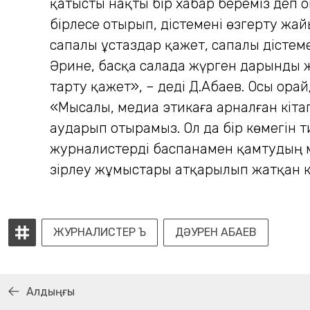
қатысты нақты бір xабар береміз деп о
бірлесе отырып, әдістемені өзгерту жа
сапалы ұстаздар қажет, сапалы әдістем
Әрине, басқа салада жүрген дарынды 
тарту қажет», – деді Д.Абаев. Осы ора
«Мысалы, медиа этикаға арналған кітап
аударып отырамыз. Ол да бір көмегін ти
журналистерді баспанамен қамтудың ма
әзірлеу жұмыстары атқарылып жатқан к
ЖУРНАЛИСТЕР Ъ
ДӘУРЕН АБАЕВ
Алдыңғы