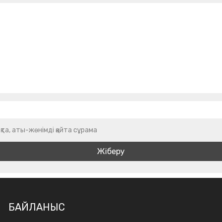
қта, аты-жөнімді қайта сұрама
БАЙЛАНЫС