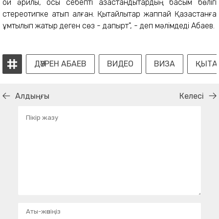
ой әрқилы, осы себепті қазақстандықтардың басым бөлігі
стереотипке қатып қалған. Қытайлықтар жаппай Қазақстанға
ұмтылып жатыр деген сөз - дақпырт", - деп мәлімдеді Абаев.
ДӘУРЕН АБАЕВ
ВИДЕО
ВИЗА
ҚЫТА
Алдыңғы
Келесі