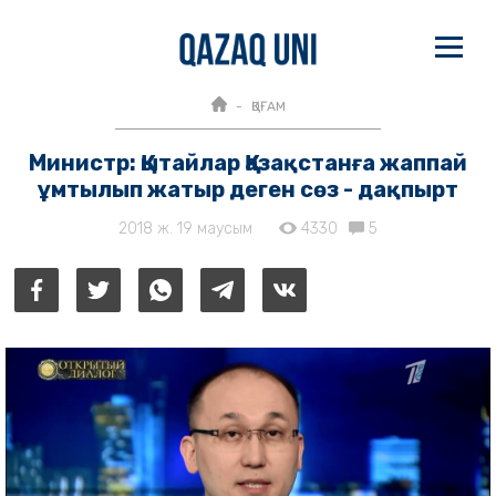
ҚОҒАМ
Министр: Қытайлар Қазақстанға жаппай
ұмтылып жатыр деген сөз - дақпырт
2018 ж. 19 маусым
4330
5