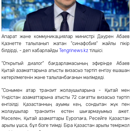
Ақпарат және коммуникациялар министрі Дәурен Абаев
Қазнетте талқыланып жатқан "синафобия" жайлы пікір
білдірді, - деп хабарлайды
Tengrinews.kz
тілшісі.
"Открытый диалог" бағдарламасының эфирінде Абаев
Қытай азаматтарына қатысты визасыз тәртіп енгізу ешқашан
көтерілмегенін және талқыланбағанын мәлімдеді.
"Сонымен қатар транзит жолаушыларына - Қытай мен
Үндістан азаматтарына қатысты 72 сағаттық визасыз тәртіп
енгізілді. Қазақстанның ауқымы кең, сондықтан жүк пен
жолаушылар транзитін естен шығармауымыз қажет.
Мәселен, Қытай азаматтары Еуропаға, Ресейге Қазақстан
арқылы ұшса, бұл бізге тиімді. Бірақ Қазақстан арқылы теміржол