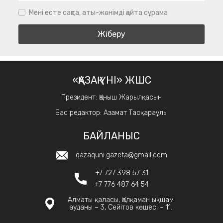
Мені есте сақта, аты-жөнімді қайта сұрама
«ҚАЗАҚ ҮНІ» ЖШС
Президент: Қаныш Жарылқасын
Бас редактор: Азамат Тасқараұлы
БАЙЛАНЫС
qazaquni.gazeta@gmail.com
+7 727 398 57 31
+7 776 487 64 54
Алматы қаласы, Қалқаман ықшам
ауданы – 3, Сейітов көшесі – 11.