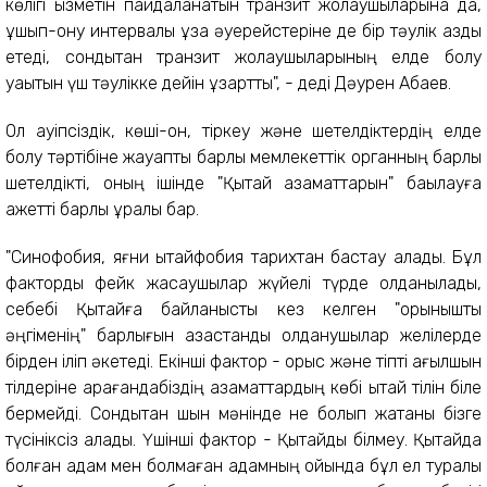
көлігі қызметін пайдаланатын транзит жолаушыларына да,
ұшып-қону интервалы ұзақ әуерейстеріне де бір тәулік аздық
етеді, сондықтан транзит жолаушыларының елде болу
уақытын үш тәулікке дейін ұзарттық", - деді Дәурен Абаев.
Ол қауіпсіздік, көші-қон, тіркеу және шетелдіктердің елде
болу тәртібіне жауапты барлық мемлекеттік органның барлық
шетелдікті, оның ішінде "Қытай азаматтарын" бақылауға
қажетті барлық құралы бар.
"Синофобия, яғни қытайфобия тарихтан бастау алады. Бұл
факторды фейк жасаушылар жүйелі түрде қолданылады,
себебі Қытайға байланысты кез келген "қорқынышты
әңгіменің" барлығын қазақстандық қолданушылар желілерде
бірден іліп әкетеді. Екінші фактор - орыс және тіпті ағылшын
тілдеріне қарағандабіздің азаматтардың көбі қытай тілін біле
бермейді. Сондықтан шын мәнінде не болып жатқаны бізге
түсініксіз қалады. Үшінші фактор - Қытайды білмеу. Қытайда
болған адам мен болмаған адамның ойында бұл ел туралы