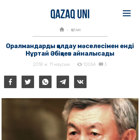
ҚОҒАМ
Оралмандарды қолдау мәселесімен енді
Нұртай Әбіқаев айналысады
2018 ж. 11 маусым
10064
3