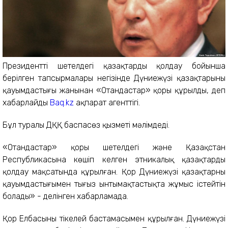
Президенттің шетелдегі қазақтарды қолдау бойынша
берілген тапсырмалары негізінде Дүниежүзі қазақтарының
қауымдастығы жанынан «Отандастар» қоры құрылды, деп
хабарлайды
Baq.kz
ақпарат агенттігі.
Бұл туралы ДҚҚ баспасөз қызметі мәлімдеді.
«Отандастар» қоры шетелдегі және Қазақстан
Республикасына көшіп келген этникалық қазақтарды
қолдау мақсатында құрылған. Қор Дүниежүзі қазақтарның
қауымдастығымен тығыз ынтымақтастықта жұмыс істейтін
болады» - делінген хабарламада.
Қор Елбасының тікелей бастамасымен құрылған. Дүниежүзі