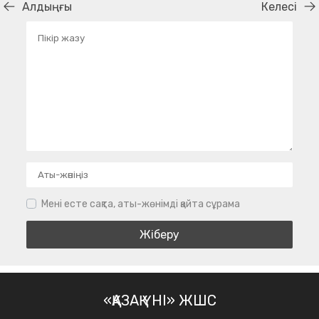
Алдыңғы
Келесі
Мені есте сақта, аты-жөнімді қайта сұрама
«ҚАЗАҚ ҮНІ» ЖШС