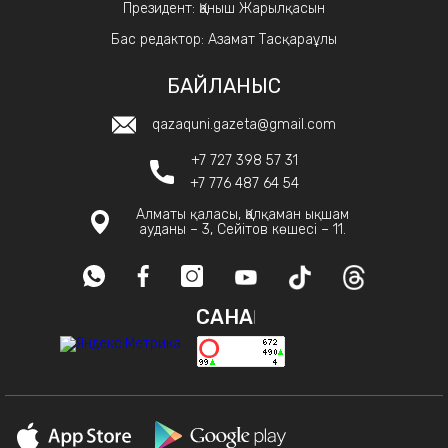
Президент: Қаныш Жарылқасын
Бас редактор: Азамат Тасқараұлы
БАЙЛАНЫС
qazaquni.gazeta@gmail.com
+7 727 398 57 31
+7 776 487 64 54
Алматы қаласы, Қалқаман ықшам
ауданы – 3, Сейітов көшесі – 11.
САНАҚ