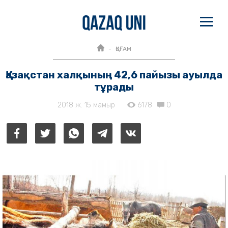
ҚОҒАМ
Қазақстан халқының 42,6 пайызы ауылда
тұрады
2018 ж. 15 мамыр
6178
0