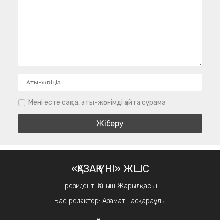
Мені есте сақта, аты-жөнімді қайта сұрама
«ҚАЗАҚ ҮНІ» ЖШС
Президент: Қаныш Жарылқасын
Бас редактор: Азамат Тасқараұлы