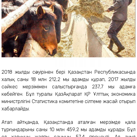
2018 жылдың сəуірінен бері Қазақстан Республикасында
халық саны 18 млн 212,2 мың адамды құрап, 2017 жылдың
сәйкес мерзімімен салыстырғанда 237,7 мың адамға
көбейген. Бұл туралы ҚазАқпарат ҚР Ұлттық экономика
министрлігінің Статистика комитетіне сілтеме жасай отырып
хабарлайды.
Атап айтқанда, Қазақстанда аталған мерзімде қала
тұрғындарының саны 10 млн 459,2 мың адамды құрады. Бұл
ел халқының жалпы санының 57,4 проценті. Ал ауыл