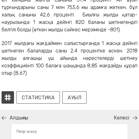
тұрғындарының саны 7 млн 753,6 мың адамға жеткен, бұл
халық санының 42,6 проценті. Биылғы жылдың қаңтар-
наурызында 1 жасқа дейінгі 820 баланың шетінегендігі
белгілі болды (өткен жылдың сәйкес мерзімінде -801).
2017 жылдағы жағдаймен салыстырғанда 1 жасқа дейінгі
шетінеген балалардың саны 2,4 процентке өскен. 2018
жылдың алғашқы үш айында нәрестелердің шетінеу
коэффициенті 100 балаға шаққанда 8,85 жағдайды құрап
отыр (8,67).
СТАТИСТИКА
АУЫЛ
Алдыңғы
Келесі