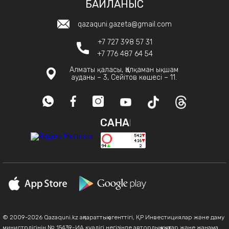
БАЙЛАНЫС
qazaquni.gazeta@gmail.com
+7 727 398 57 31
+7 776 487 64 54
Алматы қаласы, Қалқаман ықшам
ауданы – 3, Сейітов көшесі – 11.
САНАҚ
© 2009-2026 Qazaquni.kz ақпараттық агенттігі, ҚР Инвестициялар және даму
министрлігінің № 15439-ИА куәлігі негізінде авторлық құқықтар және жанама