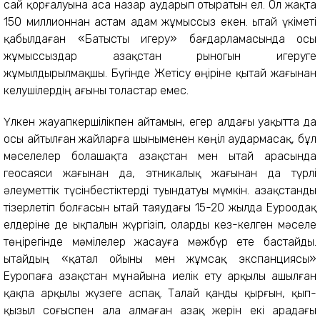
сай қорғалуына аса назар аударып отыратын ел. Ол жақта
150 миллионнан астам адам жұмыссыз екен. Қытай үкіметі
қабылдаған «Батысты игеру» бағдарламасында осы
жұмыссыздар Қазақстан рыногын игеруге
жұмылдырылмақшы. Бүгінде Жетісу өңіріне қытай жағынан
келушілердің ағыны толастар емес.
Үлкен жауапкершілікпен айтамын, егер алдағы уақытта да
осы айтылған жайларға шыныменен көңіл аудармасақ, бұл
мәселелер болашақта Қазақстан мен Қытай арасында
геосаяси жағынан да, этникалық жағынан да түрлі
әлеуметтік түсінбестіктерді туындатуы мүмкін. Қазақстанды
тізерлетіп болғасын Қытай таяудағы 15-20 жылда Еуроодақ
елдеріне де ықпалын жүргізіп, оларды кез-келген мәселе
төңірегінде мәмілелер жасауға мәжбүр ете бастайды.
Қытайдың «қатал ойыны мен жұмсақ экспанциясы»
Еуропаға Қазақстан мұнайына иелік ету арқылы ашылған
қақпа арқылы жүзеге аспақ. Талай қанды қырғын, қып-
қызыл соғыспен ала алмаған Қазақ жерін екі арадағы