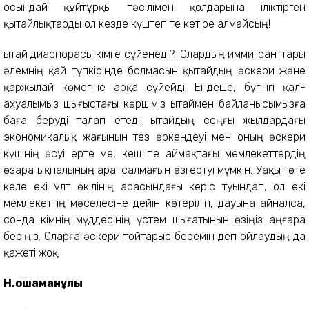
осындай құйтұрқы тәсілімен қолдарына іліктірген
қытайлықтарды ол кезде күштеп те кетіре алмайсың!
Қытай диаспорасы кімге сүйенеді? Олардың иммигранттары
әлемнің қай түпкірінде болмасын қытайдың әскери және
қаржылай көмегіне арқа сүйейді. Ендеше, бүгінгі қал-
ахуалымыз шығыстағы көршіміз Қытаймен байланысымызға
баға беруді талап етеді. Қытайдың соңғы жылдардағы
экономикалық жағынын тез өркендеуі мен оның әскери
күшінің өсуі ерте ме, кеш пе аймақтағы мемлекеттердің
өзара ықпалының ара-салмағын өзгертуі мүмкін. Уақыт өте
келе екі ұлт өкілінің арасындағы керіс туындап, ол екі
мемлекеттің мәселесіне дейін көтеріліп, дауына айналса,
сонда кімнің мүддесінің үстем шығатынын өзіңіз аңғара
беріңіз. Оларға әскери тойтарыс беремін деп ойлаудың да
қажеті жоқ.
Н.Қошаманұлы