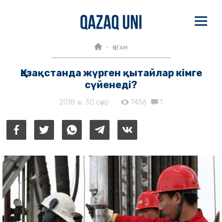
ҚОҒАМ
Қазақстанда жүрген қытайлар кімге
сүйенеді?
2018 ж. 30 сәуір
7436
1