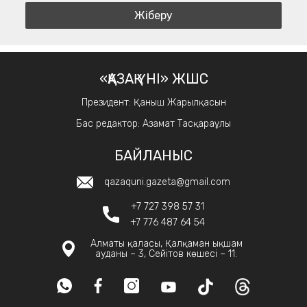
«ҚАЗАҚ ҮНІ» ЖШС
Президент: Қаныш Жарылқасын
Бас редактор: Азамат Тасқараұлы
БАЙЛАНЫС
qazaquni.gazeta@gmail.com
+7 727 398 57 31
+7 776 487 64 54
Алматы қаласы, Қалқаман ықшам
ауданы – 3, Сейітов көшесі – 11.