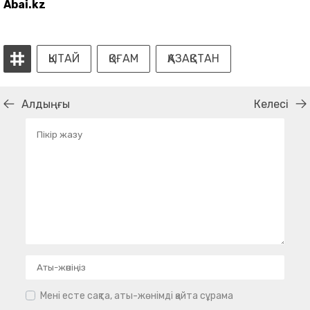
Abai.kz
ҚЫТАЙ
ҚОҒАМ
ҚАЗАҚСТАН
Алдыңғы
Келесі
Мені есте сақта, аты-жөнімді қайта сұрама