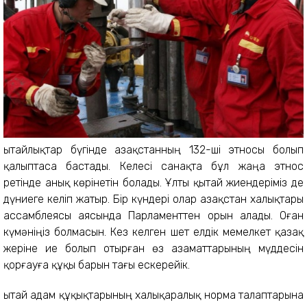
Қытайлықтар бүгінде Қазақстанның 132-ші этносы болып
қалыптаса бастады. Келесі санақта бұл жаңа этнос
ретінде анық көрінетін болады. Ұлты қытай жиендеріміз де
дүниеге келіп жатыр. Бір күндері олар Қазақстан халықтары
ассамблеясы аясында Парламенттен орын алады. Оған
күмәніңіз болмасын. Кез келген шет елдік мемелкет қазақ
жеріне ие болып отырған өз азаматтарының мүддесін
қорғауға құқы барын тағы ескерейік.
Қытай адам құқықтарының халықаралық норма талаптарына