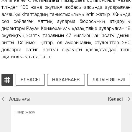
Айта кетейік, Астанадағы Назарбаев орталығында «Қазақ
тіліндегі 100 жаңа оқулық» жобасы аясында аударылған
алғашқы кітаптардың таныстырылымы өтіп жатыр. Жиында
сөз сөйлеген Ұлттық аударма бюросының атқарушы
директоры Рауан Кенжеханұлы қазақ тіліне аударылған 18
оқулықтың жалпы таралымы 47 миллионнан асатындығын
айтты. Сонымен қатар, ол америкалық студенттер 280
долларға сатып алатын оқулықты қазақстандар тегін
оқитындығын атап өтті.
ЕЛБАСЫ
НАЗАРБАЕВ
ЛАТЫН ӘЛІПБИІ
Алдыңғы
Келесі