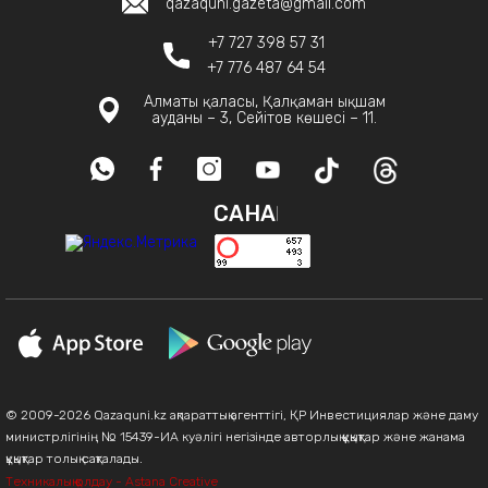
qazaquni.gazeta@gmail.com
+7 727 398 57 31
+7 776 487 64 54
Алматы қаласы, Қалқаман ықшам
ауданы – 3, Сейітов көшесі – 11.
САНАҚ
© 2009-2026 Qazaquni.kz ақпараттық агенттігі, ҚР Инвестициялар және даму
министрлігінің № 15439-ИА куәлігі негізінде авторлық құқықтар және жанама
құқықтар толық сақталады.
Техникалық қолдау - Astana Creative