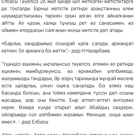
Елбасы Тәуелсіз 26 жыл ішінде қол жеткізген жетістіктерге
де тоқталды. Бірінші жетістік ретінде Қазақстанның әлем
қауымдастығының төрінен орын алған елге айналғанын
айтты. Ал қазақ халқы тұңғыш рет өз санасымен, өз
ойымен елордасын салғанын екінші жетістік деп атады.
«Барлық хандарымыз осындай қала салуды армандап
кеткен. Ол арманға біз жеттік",- деді Н.Назарбаев.
"Үшіншісі ешкімнің ықпалынсыз тәуелсіз, егемен ел ретінде
ешкімнің мәжбүрлеуінсіз, өз еркімізбен әліпбиімізді,
жазуымызды таңдадық. Әр елдің тарихында мұндай мәселе
есте қаларлық үлкен оқиға саналады. Біз еліміз көш
басында болсын, ана тіліміз кемелдене түссін деп осыны
жасадық. Қазір оны бекіттік. Енді ептеп-ептеп енгізуіміз
керек. Өзімде күнде отырып алып Абайдың сөздерін,
ойларымды сол әліпбимен жазамын. Меніңше, онша қиын
емес», - деді Елбасы.