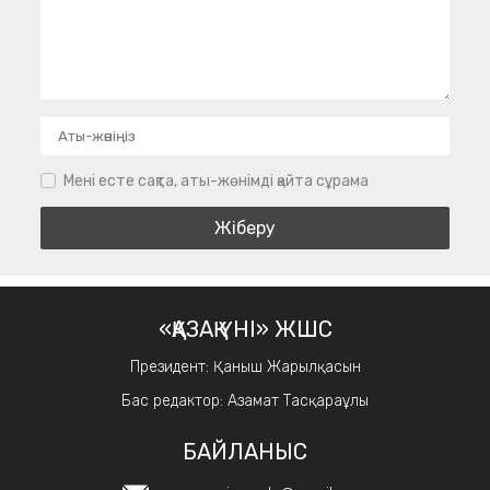
Мені есте сақта, аты-жөнімді қайта сұрама
«ҚАЗАҚ ҮНІ» ЖШС
Президент: Қаныш Жарылқасын
Бас редактор: Азамат Тасқараұлы
БАЙЛАНЫС