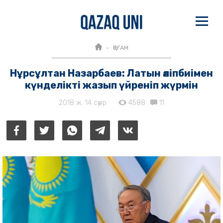
ҚОҒАМ
Нұрсұлтан Назарбаев: Латын әліпбиімен
күнделікті жазып үйреніп жүрмін
2018 ж. 14 сәуір
4588
11