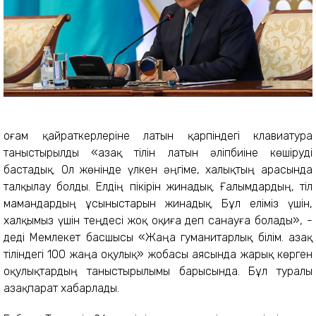
Қоғам қайраткерлеріне латын қарпіндегі клавиатура
таныстырылды «Қазақ тілін латын әліпбиіне көшіруді
бастадық. Ол жөнінде үлкен әңгіме, халықтың арасында
талқылау болды. Елдің пікірін жинадық. Ғалымдардың, тіл
мамандардың ұсыныстарын жинадық. Бұл еліміз үшін,
халқымыз үшін теңдесі жоқ оқиға деп санауға болады», -
деді Мемлекет басшысы «Жаңа гуманитарлық білім. Қазақ
тіліндегі 100 жаңа оқулық» жобасы аясында жарық көрген
оқулықтардың таныстырылымы барысында. Бұл туралы
Қазақпарат хабарлады.