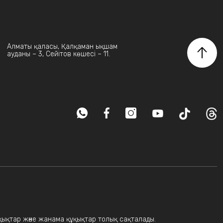
Алматы қаласы, Қалқаман ықшам
ауданы – 3, Сейітов көшесі – 11.
ұқықтар және жанама құқықтар толық сақталады.