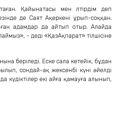
аған. Қайынатасы мен өлтірдім деп
езінде де Саят Ақеркені ұрып-соққан.
ған адамдар да айтып отыр. Алайда
алаймыз», - деді «ҚазАқпарат» тілшісіне
ына беріледі. Еске сала кетейік, бұдан
лып, сондай-ақ жексенбі күні әйелді
да күдіктілер екі айға қамауға алынып,