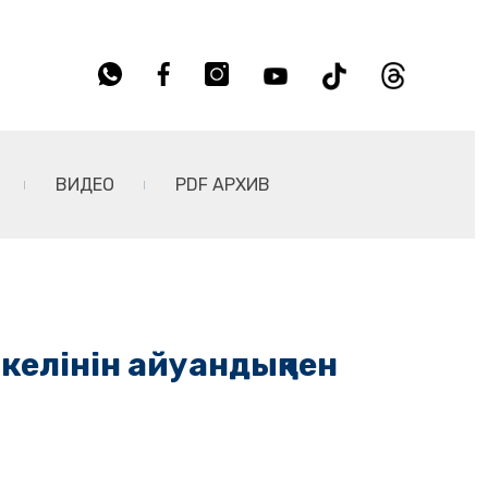
ВИДЕО
PDF АРХИВ
 келінін айуандықпен