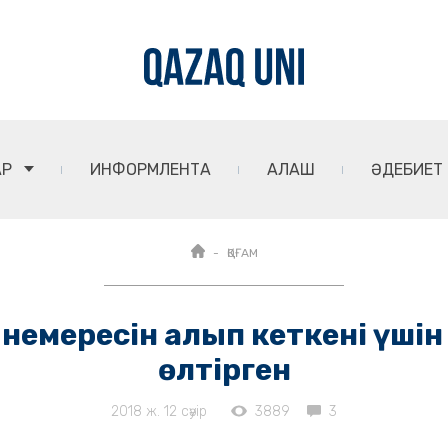
АР
ИНФОРМЛЕНТА
АЛАШ
ӘДЕБИЕТ
ҚОҒАМ
немересін алып кеткені үшін
өлтірген
2018 ж. 12 сәуір
3889
3