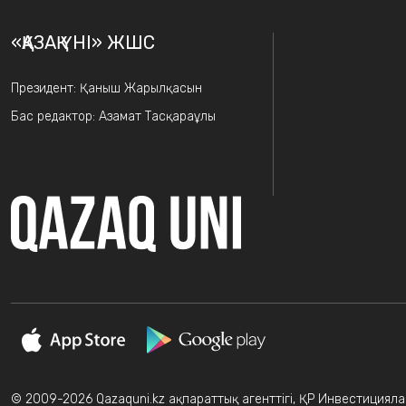
«ҚАЗАҚ ҮНІ» ЖШС
Президент: Қаныш Жарылқасын
Бас редактор: Азамат Тасқараұлы
© 2009-2026 Qazaquni.kz ақпараттық агенттігі, ҚР Инвестициялар