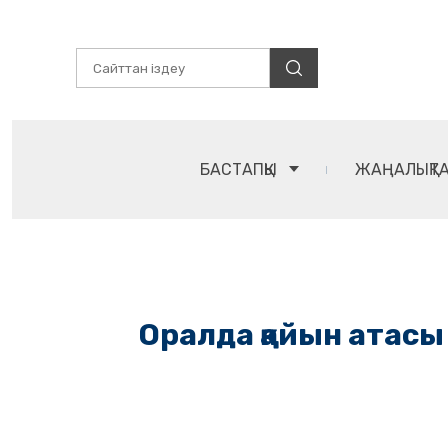
БАСТАПҚЫ
ЖАҢАЛЫҚТ
Оралда қайын атасы 