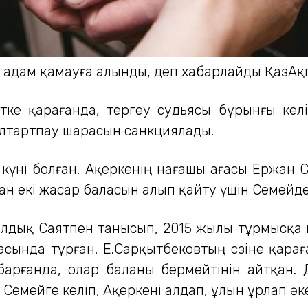
ер адам қамауға алынды, деп хабарлайды ҚазАқп
ке қарағанда, тергеу судьясы бұрынғы келіні
ұлтартпау шарасын санкциялады.
і күні болған. Ақеркенің нағашы ағасы Ержан
н екі жасар баласын алып қайту үшін Семейде
лдық Саятпен танысып, 2015 жылы тұрмысқа 
ласында тұрған. Е.Сарқытбековтың сөзіне қарағ
арғанда, олар баланы бермейтінін айтқан. 
 Семейге келіп, Ақеркені алдап, ұлын ұрлап әк