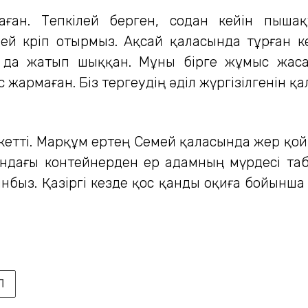
ған. Тепкілей берген, содан кейін пышақт
й көріп отырмыз. Ақсай қаласында тұрған к
а да жатып шыққан. Мұны бірге жұмыс жаса
с жармаған. Біз тергеудің әділ жүргізілгенін қ
 кетті. Марқұм ертең Семей қаласында жер қойн
ағы контейнерден ер адамның мүрдесі табы
тынбыз. Қазіргі кезде қос қанды оқиға бойынша 
Л