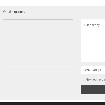
Алдыңғы
Мені есте са