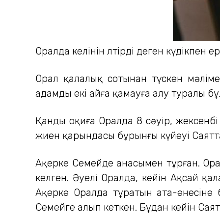
Оралда келінін өлтірді деген күдікпен 
Орал қалалық сотынан түскен мәлімет
адамды екі айға қамауға алу туралы б
Қанды оқиға Оралда 8 сәуір, жексенб
жиен қарындасы бұрынғы күйеуі Саятта
Ақерке Семейде анасымен тұрған. Ора
келген. Әуелі Оралда, кейін Ақсай қа
Ақерке Оралда тұратын ата-енесіне б
Семейге алып кеткен. Бұдан кейін Саят