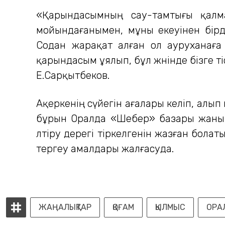
«Қарындасымның сау-тамтығы қалма
мойындағанымен, мұны екеуінен бірде
Содан жарақат алған ол ауруханағ
қарындасым ұялып, бұл жөнінде бізге ті
Е.Сарқытбеков.
Ақеркенің сүйегін ағалары келіп, алып
бұрын Оралда «Шебер» базары жанынд
өлтіру дерегі тіркелгенін жазған бола
тергеу амалдары жалғасуда.
ЖАҢАЛЫҚТАР
ҚОҒАМ
ҚЫЛМЫС
ОРА