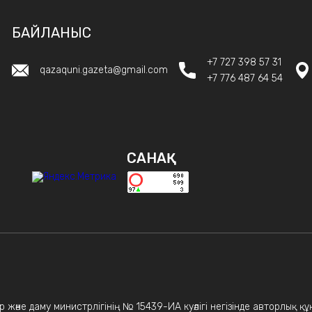
БАЙЛАНЫС
+7 727 398 57 31
qazaquni.gazeta@gmail.com
+7 776 487 64 54
САНАҚ
 және даму министрлігінің № 15439-ИА куәлігі негізінде авторлық қ