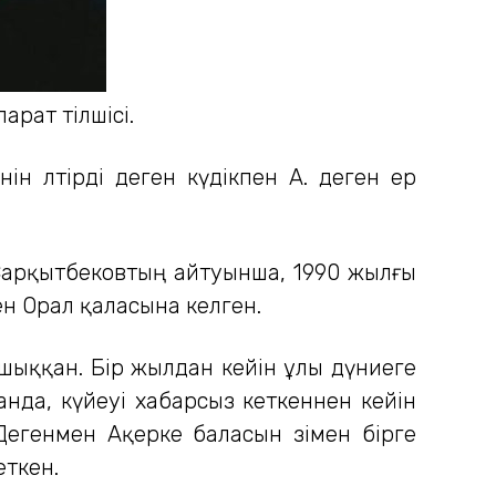
арат тілшісі.
н өлтірді деген күдікпен А. деген ер
 Сарқытбековтың айтуынша, 1990 жылғы
н Орал қаласына келген.
шыққан. Бір жылдан кейін ұлы дүниеге
анда, күйеуі хабарсыз кеткеннен кейін
Дегенмен Ақерке баласын өзімен бірге
еткен.