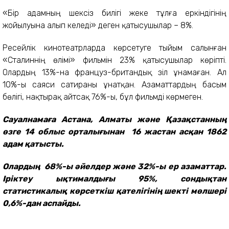
«Бір адамның шексіз билігі жеке тұлға еркіндігінің
жойылуына алып келеді» деген қатысушылар – 8%.
Ресейлік кинотеатрларда көрсетуге тыйым салынған
«Сталиннің өлімі» фильмін 23% қатысушылар көріпті.
Олардың 13%-на француз-британдық әзіл ұнамаған. Ал
10%-ы саяси сатираны ұнатқан. Азаматтардың басым
бөлігі, нақтырақ айтсақ 76%-ы, бұл фильмді көрмеген.
Сауалнамаға Астана, Алматы және Қазақстанның
өзге 14 облыс орталығынан 16 жастан асқан 1862
адам қатысты.
Олардың 68%-ы әйелдер және 32%-ы ер азаматтар.
Іріктеу ықтималдығы 95%, сондықтан
статистикалық көрсеткіш қателігінің шекті мөлшері
0,6%-дан аспайды.