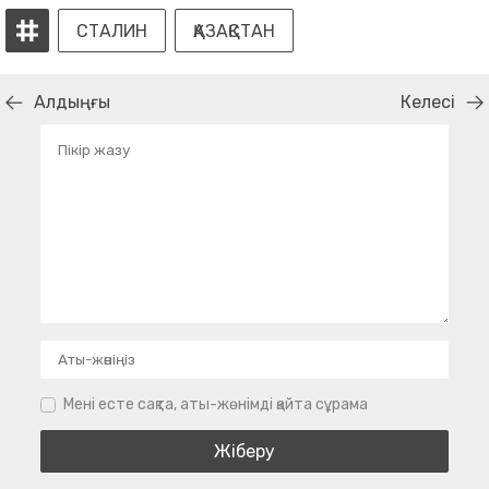
СТАЛИН
ҚАЗАҚСТАН
Алдыңғы
Келесі
Мені есте сақта, аты-жөнімді қайта сұрама