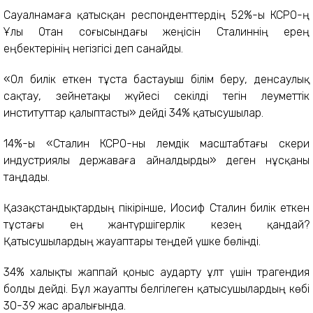
Сауалнамаға қатысқан респонденттердің 52%-ы КСРО-ң
Ұлы Отан соғысындағы жеңісін Сталиннің ерең
еңбектерінің негізгісі деп санайды.
«Ол билік еткен тұста бастауыш білім беру, денсаулық
сақтау, зейнетақы жүйесі секілді тегін әлеуметтік
институттар қалыптасты» дейді 34% қатысушылар.
14%-ы «Сталин КСРО-ны әлемдік масштабтағы әскери
индустриялы державаға айналдырды» деген нұсқаны
таңдады.
Қазақстандықтардың пікірінше, Иосиф Сталин билік еткен
тұстағы ең жантүршігерлік кезең қандай?
Қатысушылардың жауаптары теңдей үшке бөлінді.
34% халықты жаппай қоныс аударту ұлт үшін трагендия
болды дейді. Бұл жауапты белгілеген қатысушылардың көбі
30-39 жас аралығында.