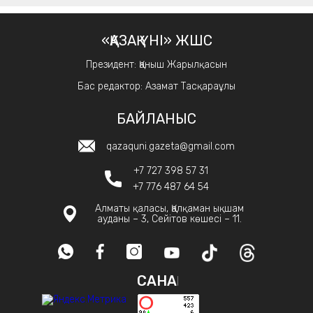
«ҚАЗАҚ ҮНІ» ЖШС
Президент: Қаныш Жарылқасын
Бас редактор: Азамат Тасқараұлы
БАЙЛАНЫС
qazaquni.gazeta@gmail.com
+7 727 398 57 31
+7 776 487 64 54
Алматы қаласы, Қалқаман ықшам
ауданы – 3, Сейітов көшесі – 11.
САНАҚ