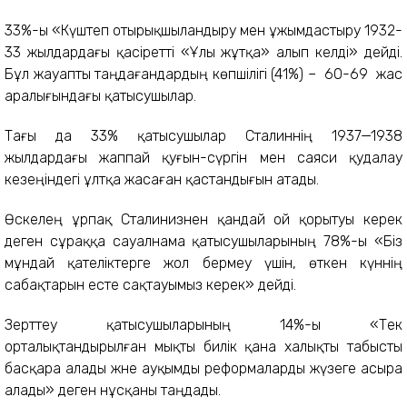
33%-ы «Күштеп отырықшыландыру мен ұжымдастыру 1932-
33 жылдардағы қасіретті «Ұлы жұтқа» алып келді» дейді.
Бұл жауапты таңдағандардың көпшілігі (41%) – 60-69 жас
аралығындағы қатысушылар.
Тағы да 33% қатысушылар Сталиннің 1937—1938
жылдардағы жаппай қуғын-сүргін мен саяси қудалау
кезеңіндегі ұлтқа жасаған қастандығын атады.
Өскелең ұрпақ Сталинизнен қандай ой қорытуы керек
деген сұраққа сауалнама қатысушыларының 78%-ы «Біз
мұндай қателіктерге жол бермеу үшін, өткен күннің
сабақтарын есте сақтауымыз керек» дейді.
Зерттеу қатысушыларының 14%-ы «Тек
орталықтандырылған мықты билік қана халықты табысты
басқара алады және ауқымды реформаларды жүзеге асыра
алады» деген нұсқаны таңдады.