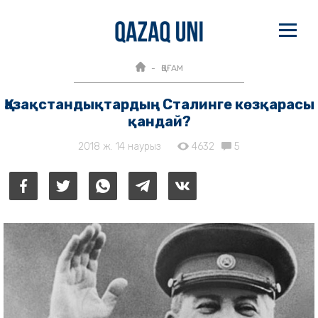
ҚОҒАМ
Қазақстандықтардың Сталинге көзқарасы
қандай?
2018 ж. 14 наурыз
4632
5