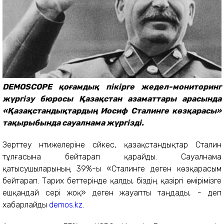
DEMOSCOPE қоғамдық пікірге жедел-мониторинг
жүргізу бюросы Қазақстан азаматтары арасында
«Қазақстандықтардың Иосиф Сталинге көзқарасы»
тақырыбында сауалнама жүргізді.
Зерттеу нәтижелеріне сәйкес, қазақстандықтар Сталин
тұлғасына бейтарап қарайды. Сауалнама
қатысушыларының 39%-ы «Сталинге деген көзқарасым
бейтарап. Тарих беттерінде қалды, біздің қазіргі өмірімізге
ешқандай әсері жоқ» деген жауапты таңдады, - деп
хабарлайды
demos.kz
.