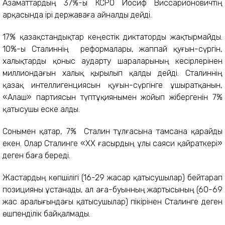
Азаматтардың 37%-ы КСРО Иосиф Виссарионовичтің
арқасында ірі державаға айналды дейді.
17% қазақстандықтар кеңестік диктаторды жақтырмайды.
10%-ы Сталиннің реформалары, жаппай қуғын-сүргін,
халықтарды қоныс аударту шараларының кесірлерінен
миллиондағын халық қырылып қалды дейді. Сталиннің
қазақ интеллигенциясын қуғын-сүргінге ұшыратқанын,
«Алаш» партиясын түптұқиянымен жойып жібергенін 7%
қатысушы еске алды.
Сонымен қатар, 7% Сталин тұлғасына тамсана қарайды
екен. Олар Сталинге «ХХ ғасырдың ұлы саяси қайраткері»
деген баға береді.
Жастардың көпшілігі (16-29 жасар қатысушылар) бейтарап
позицияны ұстанады, ал аға-буынның жартысының (60-69
жас аралығындағы қатысушылар) пікірінен Сталинге деген
өшпенділік байқалмады.