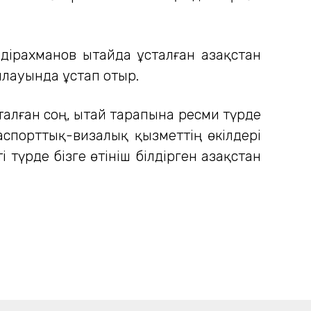
ірахманов Қытайда ұсталған Қазақстан
ылауында ұстап отыр.
талған соң, Қытай тарапына ресми түрде
паспорттық-визалық қызметтің өкілдері
түрде бізге өтініш білдірген Қазақстан