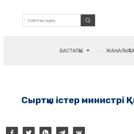
БАСТАПҚЫ
ЖАҢАЛЫҚТ
Сыртқы істер министрі Қ