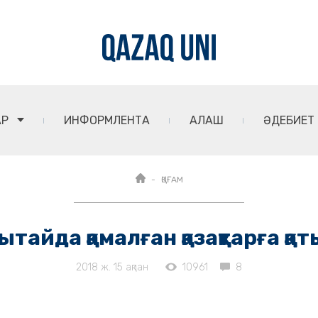
АР
ИНФОРМЛЕНТА
АЛАШ
ӘДЕБИЕТ
ҚОҒАМ
ытайда қамалған қазақтарға 
2018 ж. 15 ақпан
10961
8