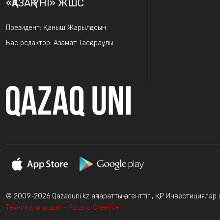
«ҚАЗАҚ ҮНІ» ЖШС
Президент: Қаныш Жарылқасын
Бас редактор: Азамат Тасқараұлы
© 2009-2026 Qazaquni.kz ақпараттық агенттігі, ҚР Инвестициялар жә
Техникалық қолдау - Astana Creative