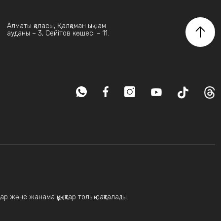
Алматы қаласы, Қалқаман ықшам
ауданы – 3, Сейітов көшесі – 11.
ар және жанама құқықтар толық сақталады.