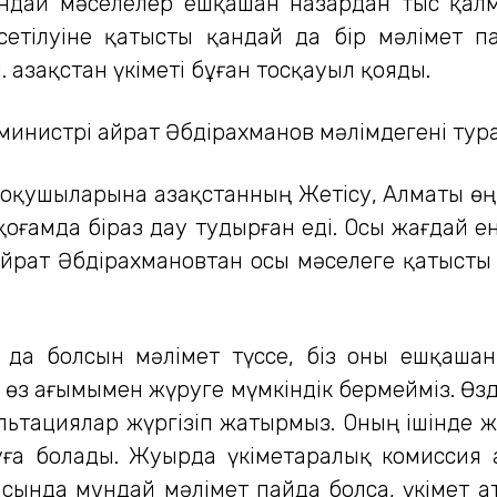
ұндай мәселелер ешқашан назардан тыс қалм
рсетілуіне қатысты қандай да бір мәлімет 
. Қазақстан үкіметі бұған тосқауыл қояды.
 министрі Қайрат Әбдірахманов мәлімдегені ту
 оқушыларына Қазақстанның Жетісу, Алматы өң
қоғамда біраз дау тудырған еді. Осы жағдай е
айрат Әбдірахмановтан осы мәселеге қатысты 
й да болсын мәлімет түссе, біз оны ешқаша
өз ағымымен жүруге мүмкіндік бермейміз. Өздер
ьтациялар жүргізіп жатырмыз. Оның ішінде ж
уға болады. Жуырда үкіметаралық комиссия а
сында мұндай мәлімет пайда болса, үкімет а