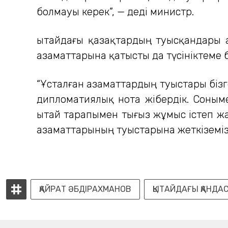
болмауы керек”, — деді министр.
Қытайдағы қазақтардың туысқандары Қ
азаматтарына қатысты да түсініктеме 
“Ұсталған азаматтардың туыстары бізге
дипломатиялық нота жібердік. Сонымен
Қытай тарапымен тығыз жұмыс істеп жат
азаматтарының туыстарына жеткіземіз”
ҚАЙРАТ ӘБДІРАХМАНОВ
ҚЫТАЙДАҒЫ ҚАНДА