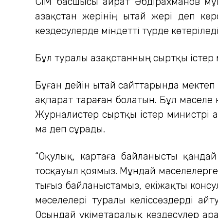
СІМ басшысы Қайрат Әбдірахманов м
Қазақстан жерінің Қытай жері деп кө
кездесулерде міндетті түрде көтеріледі
Бұл туралы Қазақстанның сыртқы істер
Бұған дейін Қытай сайттарында мектеп
ақпарат тараған болатын. Бұл мәселе 
Журналистер сыртқы істер министрі Қ
ма деп сұрады.
“Оқулық, картаға байланысты қанда
тосқауыл қоямыз. Мұндай мәселелерге 
тығыз байланыстамыз, екіжақты консул
мәселелері туралы келіссөздерді айт
Осындай үкіметаралық кездесулер ара