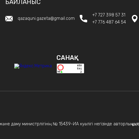
БАЙЛАНЫС
+7 727 398 57 31
qazaquni.gazeta@gmail.com
+7 776 487 64 54
САНАҚ
не даму министрлігінің № 15439-ИА куәлігі негізінде авторлық құқықт