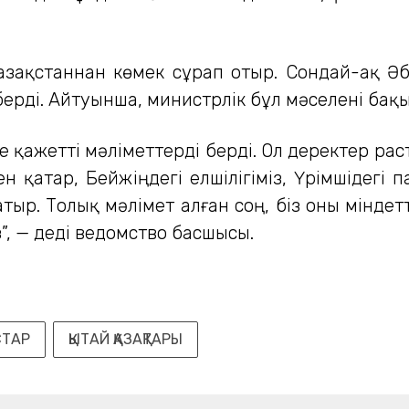
азақстаннан көмек сұрап отыр. Сондай-ақ Әбд
берді. Айтуынша, министрлік бұл мәселені бақ
 қажетті мәліметтерді берді. Ол деректер рас
 қатар, Бейжіңдегі елшілігіміз, Үрімшідегі 
ыр. Толық мәлімет алған соң, біз оны міндетті 
, — деді ведомство басшысы.
СТАР
ҚЫТАЙ ҚАЗАҚТАРЫ