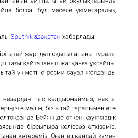
айтынын айтты. Қытай оқулықтарында
пайда болса, бұл мәселе үкіметаралық
ралы
Sputnik Қазақстан
хабарлады.
ірі Қытай жері деп оқытылатыны туралы
нді тағы қайталанып жатқанға ұқсайды.
Қытай үкіметіне ресми сауал жолданды
н назардан тыс қалдырмаймыз, нақты
іңізге мәлім, біз Қытай тарапымен өте
елтоқсанда Бейжіңде өткен қауіпсіздік
ясында бірсыпыра келіссөз өткіземіз.
тынан көтереміз. Оған ешқандай күмән