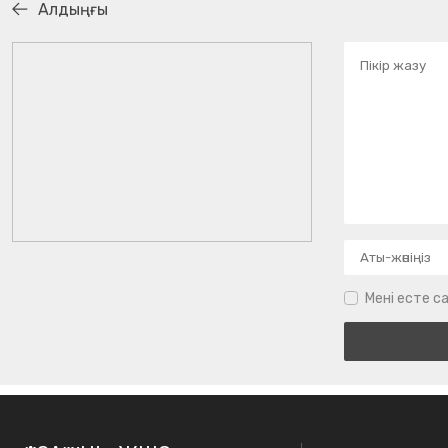
Алдыңғы
Мені есте са