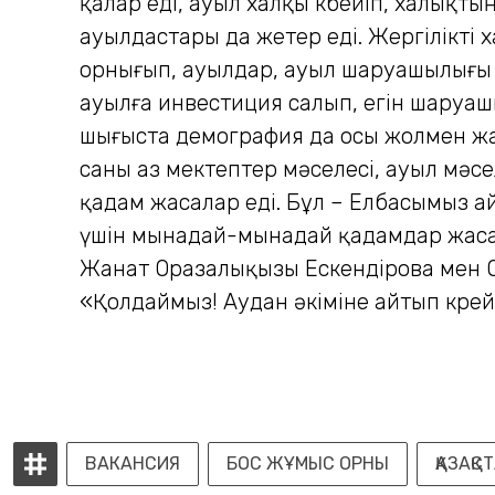
қалар еді, ауыл халқы көбейіп, халықты
ауылдастары да жетер еді. Жергілікті 
орнығып, ауылдар, ауыл шаруашылығы 
ауылға инвестиция салып, егін шаруаш
шығыста демография да осы жолмен жақс
саны аз мектептер мәселесі, ауыл мәсел
қадам жасалар еді. Бұл – Елбасымыз ай
үшін мынадай-мынадай қадамдар жаса
Жанат Оразалықызы Ескендірова мен О
«Қолдаймыз! Аудан әкіміне айтып көрей
ВАКАНСИЯ
БОС ЖҰМЫС ОРНЫ
ҚАЗАҚС