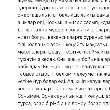
жұмыспен қамту мақсатында өз кәсібін
өздерінің бұрынғы жерлестері, туыст
омарташылықты, балықшылықты дамытып,
ашылар еді, қосымша үйлер салып, жұмы
де көші-қонға мүдделі болуы тиіс. Ола
ниеті болуы: вакансияларға сұраныспе
тілі қолданыс аясын кеңейту мақсатын 
мәселелерін шешу – солтүстік аймақтың
түсінуіміз керек. Оны шешу бойынша әр
қабылдау; Көші-қонның жандануына солтү
табыса отырып, бәлкім, «әлеуметтік ж
үстіне нұр болар еді. Ал, көшіп келуші
келісіп, жанар-жағар майын шығарып, бі
Сонымен, Өрнек ауылын көшіп келушіл
тұрса, олар бірі-біріне демеу болар е