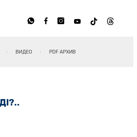
ВИДЕО
PDF АРХИВ
І?..