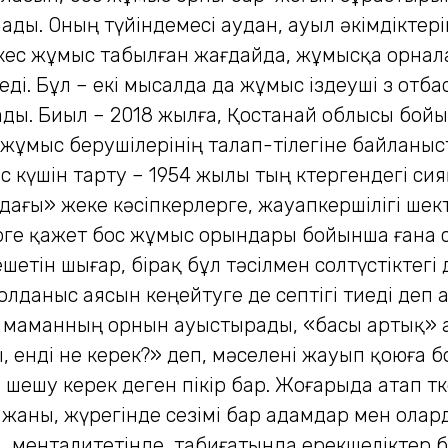
ды. Оның түйіндемесі аудан, ауыл әкімдіктері
кес жұмыс табылған жағдайда, жұмысқа орнала
неді. Бұл – екі мысалда да жұмыс іздеуші өз от
рады. Биыл – 2018 жылға, Қостанай облысы бойын
жұмыс берушілерінің талап-тілегіне байланыс
с күшін тарту – 1954 жылы тың көтергендегі си
ағы» жеке кәсіпкерлерге, жауапкершілігі шект
ге қажет бос жұмыс орындары бойынша ғана сұ
етін шығар, бірақ бұл тәсілмен солтүстіктег
олданыс аясын кеңейтуге де септігі тиеді деп а
ы маманның орнын ауыстырады, «басы артық» 
, енді не керек?» деп, мәселені жауып қоюға бол
ешу керек деген пікір бар. Жоғарыда атап өтк
де жаны, жүрегінде сезімі бар адамдар мен о
 менталитетінде, табиғатында ерекшеліктер ба