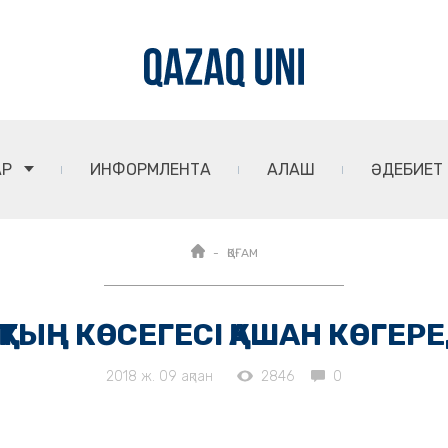
АР
ИНФОРМЛЕНТА
АЛАШ
ӘДЕБИЕТ
ҚОҒАМ
АҚТЫҢ КӨСЕГЕСІ ҚАШАН КӨГЕРЕД
2018 ж. 09 ақпан
2846
0