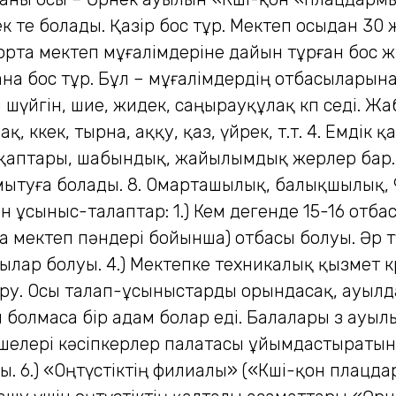
к те болады. Қазір бос тұр. Мектеп осыдан 30
орта мектеп мұғалімдеріне дайын тұрған бос ж
ана бос тұр. Бұл – мұғалімдердің отбасыларын
шүйгін, шие, жидек, саңырауқұлақ көп өседі. Жаб
ақ, көкек, тырна, аққу, қаз, үйрек, т.т. 4. Емдік 
 алқаптары, шабындық, жайылымдық жерлер бар
туға болады. 8. Омарташылық, балықшылық, 9. Қо
 ұсыныс-талаптар: 1.) Кем дегенде 15-16 отбасы к
а мектеп пәндері бойынша) отбасы болуы. Әр тү
ылар болуы. 4.) Мектепке техникалық қызмет кө
у. Осы талап-ұсыныстарды орындасақ, ауылда 
 болмаса бір адам болар еді. Балалары өз ауы
ек мүшелері кәсіпкерлер палатасы ұйымдастыра
ы. 6.) «Оңтүстіктің филиалы» («Көші-қон плацда