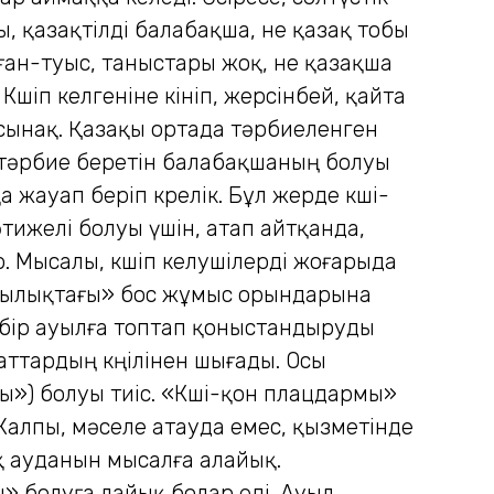
, қазақтілді балабақша, не қазақ тобы
ған-туыс, таныстары жоқ, не қазақша
шіп келгеніне өкініп, жерсінбей, қайта
н сынақ. Қазақы ортада тәрбиеленген
 тәрбие беретін балабақшаның болуы
жауап беріп көрелік. Бұл жерде көші-
нәтижелі болуы үшін, атап айтқанда,
р. Мысалы, көшіп келушілерді жоғарыда
уашылықтағы» бос жұмыс орындарына
 бір ауылға топтап қоныстандыруды
аттардың көңілінен шығады. Осы
лы») болуы тиіс. «Көші-қон плацдармы»
Жалпы, мәселе атауда емес, қызметінде
ық ауданын мысалға алайық.
 болуға лайық болар еді. Ауыл