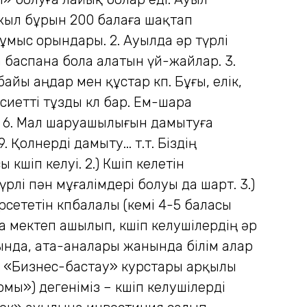
 жыл бұрын 200 балаға шақтап
ұмыс орындары. 2. Ауылда әр түрлі
а баспана бола алатын үй-жайлар. 3.
айы аңдар мен құстар көп. Бұғы, елік,
қасиетті тұзды көл бар. Ем-шара
. 6. Мал шаруашылығын дамытуға
лөнерді дамыту... т.т. Біздің
өшіп келуі. 2.) Көшіп келетін
рлі пән мұғалімдері болуы да шарт. 3.)
рсететін көпбалалы (кемі 4-5 баласы
мектеп ашылып, көшіп келушілердің әр
лында, ата-аналары жанында білім алар
тын «Бизнес-бастау» курстары арқылы
рмы») дегеніміз – көшіп келушілерді