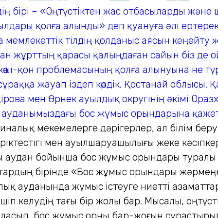
ің бірі – «Оңтүстіктен жас отбасыларды және 
дары қолға алынды» деп қуануға әлі ертерек с
а мемлекеттік тілдің қолданыс аясын кеңейту
н жұрттың қарасы қалыңдаған сайын біз де ой
көші-қон проблемасының қолға алынуына не түр
 сұраққа жауап іздеп көрдік. Қостанай облысы
рова мен Өрнек ауылдық округінің әкімі Ораз
 ауданымыздағы бос жұмыс орындарына қажетт
налық мекемелерге дәрігерлер, ал білім бер
еріктестігі мен ауылшаруашылығы жеке кәсіпке
ы аудан бойынша бос жұмыс орындары туралы
қтардың бірінде «Бос жұмыс орындары жәрмеңке
 ауданында жұмыс істеуге ниетті азаматтарға
өшіп келудің тағы бір жолы бар. Мысалы, оңтүс
асып, бос жұмыс орны бар-жоғын сұрастырып,