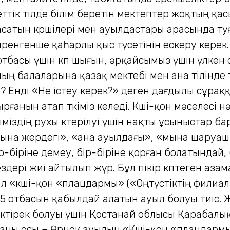
ік тілде білім беретін мектептер жоқтың қасы
ласатын көршілері мен ауылдастары арасында ту
ренгенше қаһарлы қыс түсетінін ескеру керек. Кө
– отбасы үшін көп шығын, әрқайсымыз үшін үлке
ың балаларына қазақ мектебі мен ана тілінде
 Енді «Не істеу керек?» деген дағдылы сұраққа 
рғанын атап өткіміз келеді. Көші-қон мәселесі 
міздің рухы көтерілуі үшін нақты ұсыныстар ба
, «мына жердегі», «ана ауылдағы», «мына шар
біріне демеу, бір-біріне қорған болатындай,
здері жиі айтылып жүр. Бұл пікір көптеген азам
уыл «көші-қон «плацдармы» («Оңтүстіктің филиа
15 отбасын қабылдай алатын ауыл болуы тиіс. 
ініктірек болуы үшін Қостанай облысы Қарабал
ны осы – Өрнек ауылын «Көші-қон «плацдармы»