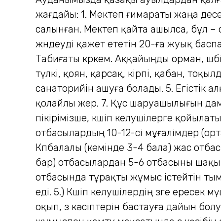
жағдайы: 1. Мектеп ғимараты жаңа десе
салынған. Мектеп қайта ашылса, бұл – 
жөндеуді қажет ететін 20-ға жуық басп
Табиғаты көркем. Аққайыңды орман, шөбі 
түлкі, қоян, қарсақ, кірпі, қабан, тоқылд
санаторийін ашуға болады. 5. Егістік
қолайлы жер. 7. Құс шаруашылығын дамы
пікірімізше, көшіп келушілерге қойылатын
отбасылардың 10-12-сі мұғалімдер (орт
Көпбалалы (кемінде 3-4 бала) жас отбас
бар) отбасылардан 5-6 отбасыны шақыр
отбасында тұрақты жұмыс істейтін тым
еді. 5.) Көшіп келушілердің өзге ерес
оқып, өз кәсіптерін бастауға дайын болу