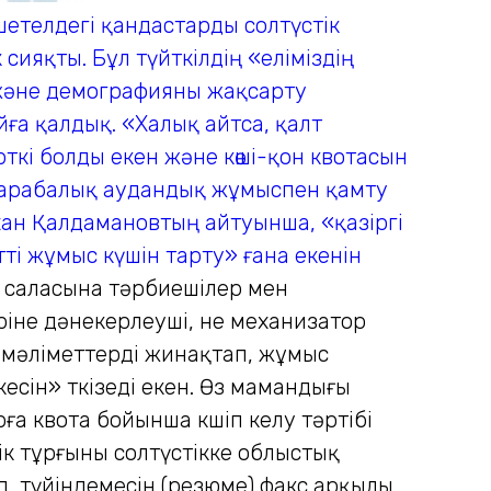
шетелдегі қандастарды солтүстік
ияқты. Бұл түйткілдің «еліміздің
 және демографияны жақсарту
ға қалдық. «Халық айтса, қалт
ткі болды екен және көші-қон квотасын
. Қарабалық аудандық жұмыспен қамту
хан Қалдамановтың айтуынша, «қазіргі
і жұмыс күшін тарту» ғана екенін
у саласына тәрбиешілер мен
ріне дәнекерлеуші, не механизатор
 мәліметтерді жинақтап, жұмыс
сін» өткізеді екен. Өз мамандығы
 квота бойынша көшіп келу тәртібі
тік тұрғыны солтүстікке облыстық
 түйіндемесін (резюме) факс арқылы