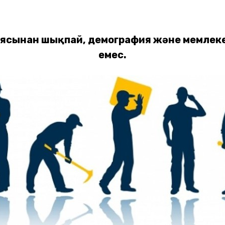
аясынан шықпай, демография және мемлекет
емес.