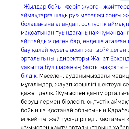
Жылдар бойы көтеріп жүрген жәйттерд
аймақтарға шақыру» мәселесі соңғы жыл
болашағына алаңдап, солтүстік аймақт
мақсатынан туындағанына» күмәнданға
айтпайды» деген бар, ендеше аталған 
бөлу қалай жүзеге асып жатыр?» деген
орталығының директоры Жанат Ескенді
уақытта бұл шараның басты мақсаты –
білдік.
Мәселен, ауданымыздағы меди­ци
мұғалімдер, жауапкершілігі шектеулі с
қажет делік. Жұмыспен қамту орталығ
берушілермен бірлесіп, оңтүстік айма
бойынша Қостанай облысының Қарабалық
егжей-тегжей түсіндіріледі. Квотамен к
жұмыспен қамту орталықтарына хабарл