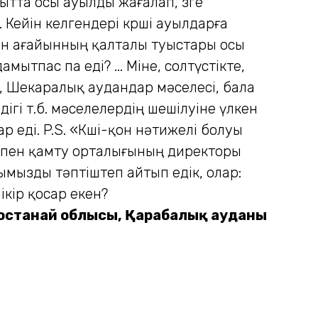
қытта осы ауылды жағалап, өзге
 Кейін келгендері көрші ауылдарға
ан ағайынның қалталы туыстары осы
пас па еді? ... Міне, солтүстікте,
і, Шекаралық аудандар мәселесі, бала
дігі т.б. мәселелердің шешілуіне үлкен
 еді. P.S. «Көші-қон нәтижелі болуы
пен қамту орталығының директоры
ызды тәптіштеп айтып едік, олар:
ікір қосар екен?
останай облысы,
Қарабалық ауданы