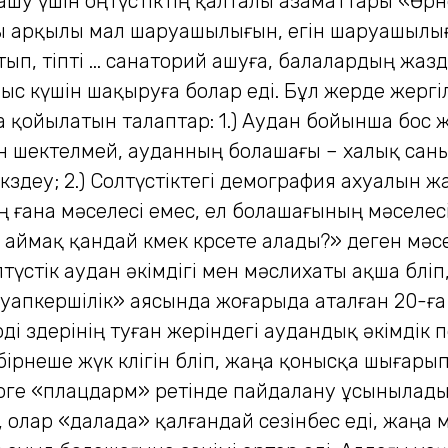
 ашу үшін оңтүстіктің қалталы азаматтары «Өр
ары арқылы мал шаруашылығын, егін шаруашылы
 тіпті ... санаторий ашуға, балалардың жазд
с күшін шақыруға болар еді. Бұл жерде жергілік
рға қойылатын талаптар: 1.) Аудан бойынша бо
н шектелмей, ауданның болашағы – халық санын 
көздеу; 2.) Солтүстіктегі демография ахуалын 
 ғана мәселесі емес, ел болашағының мәселесі,
 аймақ қандай көмек көрсете алады?» деген мәс
стік аудан әкімдігі мен мәслихаты ақша бөліп,
ауапкершілік» аясында жоғарыда аталған 20-ға
лерді өздерінің туған жеріндегі аудандық әкімді
рнеше жүк көлігін бөліп, жаңа қонысқа шығарып 
ерге «плацдарм» ретінде пайдалану ұсынылады
ді, олар «далада» қалғандай сезінбес еді, жаң