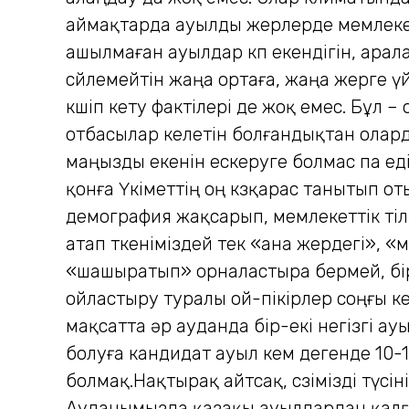
аймақтарда ауылды жерлерде мемлекетт
ашылмаған ауылдар көп екендігін, ара
сөйлемейтін жаңа ортаға, жаңа жерге үй
көшіп кету фактілері де жоқ емес. Бұл 
отбасылар келетін болғандықтан олард
маңызды екенін ескеруге болмас па еді?
қонға Үкіметтің оң көзқарас танытып оты
демография жақсарып, мемлекеттік тілі
атап өткеніміздей тек «ана жердегі»
«шашыратып» орналастыра бермей, бір-
ойластыру туралы ой-пікірлер соңғы ке
мақсатта әр ауданда бір-екі негізгі а
болуға кандидат ауыл кем дегенде 10-
болмақ.Нақтырақ айтсақ, сөзімізді түс
Ауданымызда қазақы ауылдардан қалға