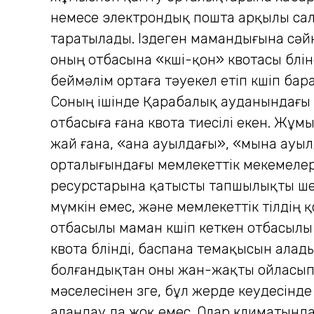
немесе электрондық пошта арқылы сала
таратылады. Іздеген мамандығына сәй
оның отбасына «көші-қон» квотасы бөлі
беймәлім ортаға тәуекел етіп көшіп ба
Соның ішінде Қарабалық ауданындағы 
отбасыға ғана квота тиесілі екен. Жұмы
жай ғана, «ана ауылдағы», «мына ауылд
орталығындағы мемлекеттік мекемелер
ресурстарына қатысты тапшылықты шеш
мүмкін емес, және мемлекеттік тілдің қ
отбасылы маман көшіп кеткен отбасыл
квота бөлінді, баспана өтемақысын алады
болғандықтан оны жан-жақты ойласып ш
мәселесінен өзге, бұл жерде кеудесін
алаңдау да жоқ емес. Олар климатында,