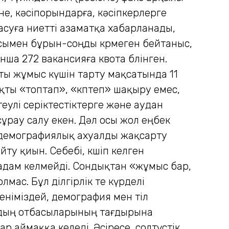
не, кәсіпорындарға, кәсіпкерлерге
суға ниетті азаматқа хабарланады,
басымен бұрын-соңды көрмеген бейтаныс,
ша 272 вакансияға квота бөлінген.
ты жұмыс күшін тарту мақсатында 11
яқты «топтап», «көптеп» шақыру емес,
еулі серіктестіктерге және аудан
рау салу екен. Дәл осы жол еңбек
і демографиялық ахуалды жақсарту
йту қиын. Себебі, көшіп келген
адам келмейді. Сондықтан «жұмыс бар,
мас. Бұл ділгірлік өте күрделі
еніміздей, демография мен тіл
лардың отбасыларының тағдырына
р аймаққа келеді. Әсіресе, солтүстік