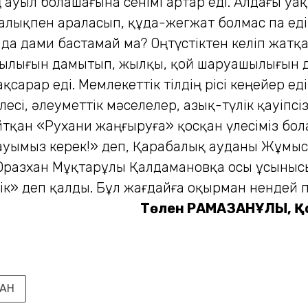
ң ауыл болашағына сенімі артар еді. Алдағы уа
халықпен араласып, құда-жегжат болмас па еді.
да дами бастамай ма? Оңтүстіктен келіп жатқ
ылығын дамытып, жылқы, қой шаруашылығын дамыт
арар еді. Мемлекеттік тілдің өрісі кеңейер ед
есі, әлеуметтік мәселелер, азық-түлік қауіпсіз
тқан «Рухани жаңғыруға» қосқан үлесіміз болар
уымыз керек!» деп, Қарабалық ауданы Жұмыс
разхан Мұқтарұлы Қалдамановқа осы ұсынысым
ік» деп қалды. Бұл жағдайға оқырман нендей п
Төлен РАМАЗАНҰЛЫ,
Қ
ТАН