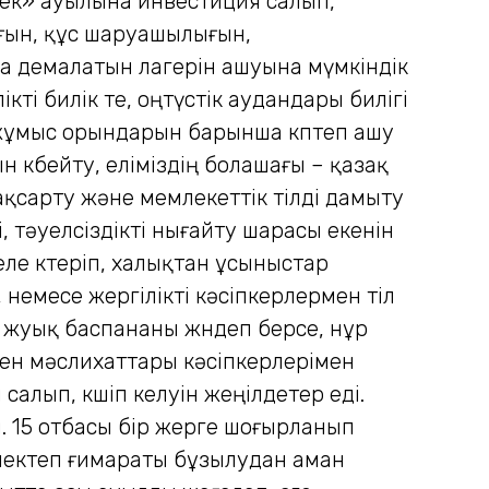
нек» ауылына инвестиция салып,
ғын, құс шаруашылығын,
а демалатын лагерін ашуына мүмкіндік
ті билік те, оңтүстік аудандары билігі
с жұмыс орындарын барынша көптеп ашу
көбейту, еліміздің болашағы – қазақ
жақсарту және мемлекеттік тілді дамыту
 тәуелсіздікті нығайту шарасы екенін
еле көтеріп, халықтан ұсыныстар
 немесе жергілікті кәсіпкерлермен тіл
 жуық баспананы жөндеп берсе, нұр
к пен мәслихаттары кәсіпкерлерімен
салып, көшіп келуін жеңілдетер еді.
. 15 отбасы бір жерге шоғырланып
а мектеп ғимараты бұзылудан аман