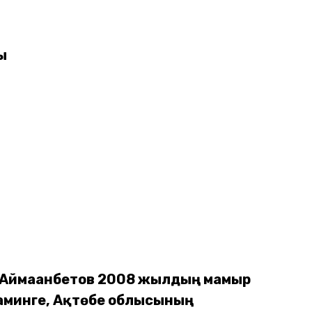
ы
А.Аймағанбетов 2008 жылдың мамыр
аминге, Ақтөбе облысының