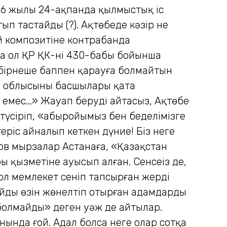
16 жылы 24-ақпанда қылмыстық іс
ып тастайды (?). Ақтөбеде кәзір не
й композитіне контрабанда
да ол ҚР ҚК-нің 430-бабы бойынша
н бірнеше баппен қарауға болмайтын
у облысының басшылары қатаң
р емес...» Жауап беруді айтасыз, Ақтөбе
түсіріп, «абыройымыз бен беделімізге
теріс айналып кеткен дүние! Біз неге
ов мырзалар Астанаға, «Қазақстан
 қызметіне ауысып алған. Сенсеңіз де,
сол мемлекет сеніп тапсырған жерді
йдың өзін жөнелтіп отырған адамдардың
 болмайды» деген уәж де айтылар.
ғанында ғой. Адал болса неге олар сотқа