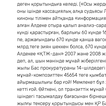
деген қорытындыға келеді. («Осы жерде
оның ішінде кассациялық алқа судьясы Л
киноның тілімен айтқанда «информация
алған Алдекең отыра қалып анализ-сар
күнді қарастырған, барлығы 60 күнде 1
пе, аржағындағы 670 күнде қанша ваго
млрд.теңге зиян шеккен болса, 670 күн
Алдекеңе «ҚТЖ-дан» 2007 және 2008 
деп, ал, шын мәнінде мұнай жіберілгені
жылы Бас прокуратураның 14-шілдедегі
мұнай-композиттен 45654 теңге қымбат. 
айырмашылығы бар ғой! Мемлекет бұл ж
кетті ғой. Өйткені, ол транзиттік мұнай 
ішіндегі тасымалдау бағасынан бірнеш
жылғы тексеру қорытындысы мен ҚР Бас