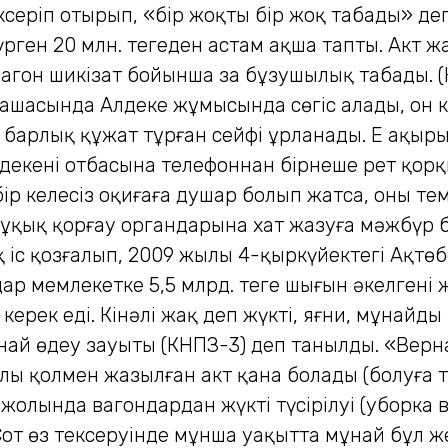
ексеріп отырып, «бір жоқты бір жоқ табады» д
үрген 20 млн. теңгеден астам ақша тапты. Акт ж
агон шикізат бойынша заң бұзушылық табады. (Н
қарашасында Алдекең жұмысында сөгіс алады, он к
 барлық құжат тұрған сейфі ұрланады. Ең ақыр
декеңнің отбасына телефоннан бірнеше рет қо
бір келеңсіз оқиғаға душар болып жатса, оны т
ұқық қорғау органдарына хат жазуға мәжбүр б
с қозғалып, 2009 жылы 4-қыркүйектегі Ақтөб
 мемлекетке 5,5 млрд. теңге шығын әкелгені жа
керек еді. Кінәлі жақ деп жүкті, яғни, мұна
най өңдеу зауыты (КНПЗ-3) деп танылды. «Вер
жайлы қолмен жазылған акт қана болады (болуғ
 жолында вагондардан жүктің түсірілуі (уборка
т өз тексеруінде мұнша уақытта мұнай бұл же