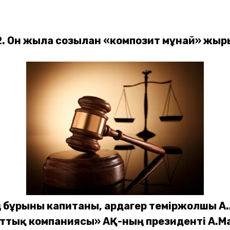
2. Он жылға созылған «композит мұнай» жыр
ң бұрынғы капитаны, ардагер теміржолшы 
ттық компаниясы» АҚ-ның президенті А.М