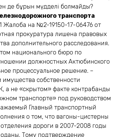
нен де бұрын мүдделі болмайды?
железнодорожного транспорта
61 Жалоба на №2-19150-17-06476 от
ортная прокуратура лишена правовых
тва дополнительного расследования.
нтом национального бюро по
отношении должностных Актюбинского
ьное процессуальное решение. –
и имущества собственности
К, а не «скрытом» факте контрабанды
рожном транспорте» под руководством
Уважаемый Главный транспортный
полнения о том, что вагоны-цистерны
отделения дороги в 2007-2008 годы
 поданы. Тому подтверждение