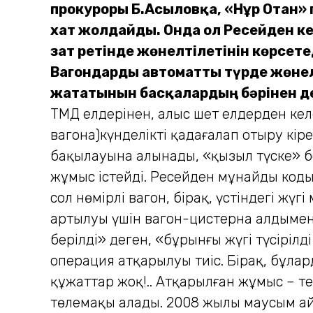
прокуроры Б.Асыловқа, «Нұр Отан
хат жолдайды. Онда ол Ресейден ке
зат ретінде жөнелтілетінін көрсете
Вагондарды автоматты түрде жөнелту
жататынын басқалардың бәрінен де
ТМД елдерінен, алыс шет елдерден ке
вагона)күнделікті қадағалап отыру кір
бақылауына алынады, «қызыл түске» боя
жұмыс істейді. Ресейден мұнайдың коды
сол нөмірлі вагон, бірақ, үстіндегі жү
артылуы үшін вагон-цистерна алдымен ж
берілді» деген, «бұрынғы жүгі түсірілд
операция атқарылуы тиіс. Бірақ, бұл
құжаттар жоқ!.. Атқарылған жұмыс – те
төлемақы алады. 2008 жылы маусым айы