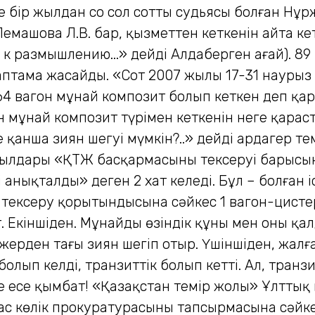
 бір жылдан соң сол соттың судьясы болған Нұр
емашова Л.В. бар, қызметтен кеткенін айта кет
 к размышлению...» дейді Алдаберген ағай). 8
аптама жасайды. «Сот 2007 жылы 17-31 наурыз а
64 вагон мұнай композит болып кеткен деп қар
н мұнай композит түрімен кеткенін неге қарас
де қанша зиян шегуі мүмкін?..» дейді ардагер 
жылдары «ҚТЖ басқармасының тексеруі барысы
 анықталды» деген 2 хат келеді. Бұл – болған іс
 тексеру қорытындысына сәйкес 1 вагон-цисте
Екіншіден. Мұнайдың өзіндік құны мен оның қалд
ерден тағы зиян шегіп отыр. Үшіншіден, жалғ
болып келді, транзиттік болып кетті. Ал, транзит
е есе қымбат! «Қазақстан темір жолы» Ұлттық
 көлік прокуратурасының тапсырмасына сәйке