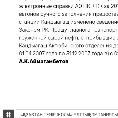
электронные справки АО НК КТЖ за 201
вагонов ручного заполнения предоста
станции Кандыагаш изменено сведение 
Законом РК. Прошу Главного транспорт
груженной сырой нефтью, прибывшие с
Кандыагаш Актюбинского отделения доро
01.04.2007 года по 31.12.2007 года в) с 
А.К.Аймагамбетов
«ҚАЗАҚСТАН ТЕМІР ЖОЛЫ» ҰЛТТЫҚ КОМПАНИЯСЫ