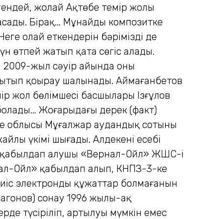
егендей, жолай Ақтөбе темір жолы
асады. Бірақ... Мұнайдың композитке
еге олай еткендерін бәріміздің де
үн өтпей жатып қатаң сөгіс алады.
ы 2009-жыл сәуір айында оны
рқытып қоңырау шалынады. Аймағанбетов
емір жол бөлімшесі басшылары Ізғұлов
олады... Жоғарыдағы дерек (факт)
е облысы Мұғалжар аудандық сотының
йлы үкімі шығады. Алдекеңнің есебі
йды қабылдап алушы «Вернал-Ойл» ЖШС-і
нал-Ойл» қабылдап алып, КНПЗ-3-ке
а тиіс электронды құжаттар болмағанын
 вагонов) сонау 1996 жылы-ақ
рде түсіріліп, артылуы мүмкін емес