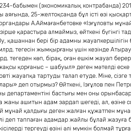
ң 234-бабымен (экономикалық контрабанда) 20
 аяғында, 25-желтоқсанда бұл істі өзі қысқарт
органдары А.Аймағанбетовке «Ізғұловтың мұна
ірше қарастыра алмаймыз, өйткені бүгінгі таң
Оу, қашаннан бері бір адамның жауапкершілігі
0 млрд. теңгесін жымқырғаны үшін кезінде Атыра
д. теңгеден көп, бірақ, оған ешкім жауап бере
жақсы қорғаныс – шабуыл» деген мәтелді еске 
вті жауапқа тартуды талап етуде. Міне, сізге 
ары» деп отырмыз? Өйткені, Ізғұлов пен Петр
 департаментінің бастығы мен оның орынбасары
а жаны ашитын адам зардап шегеді, ал, өзіне 
дай мұнай қалдығы деген жалған құжатпен мұна
нәлі деп таппаған адамдар жайлы бұлай жазуға
кісілерді тергеудің өзінің әлі мүмкін болмай тұр