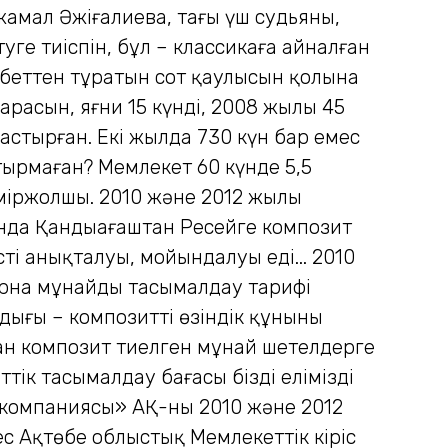
жамал Әжіғалиева, тағы үш судьяның,
уге тиіспін, бұл – классикаға айналған
9 беттен тұратын сот қаулысын қолына
расын, яғни 15 күнді, 2008 жылы 45
астырған. Екі жылда 730 күн бар емес
тырмаған? Мемлекет 60 күнде 5,5
теміржолшы. 2010 және 2012 жылы
нда Қандыағаштан Ресейге композит
тің анықталуы, мойындалуы еді... 2010
рна мұнайдың тасымалдау тарифі
ығы – композиттің өзіндік құнының
ан композит тиелген мұнай шетелдерге
тік тасымалдау бағасы біздің еліміздің
 компаниясы» АҚ-ның 2010 және 2012
с Ақтөбе облыстық Мемлекеттік кіріс