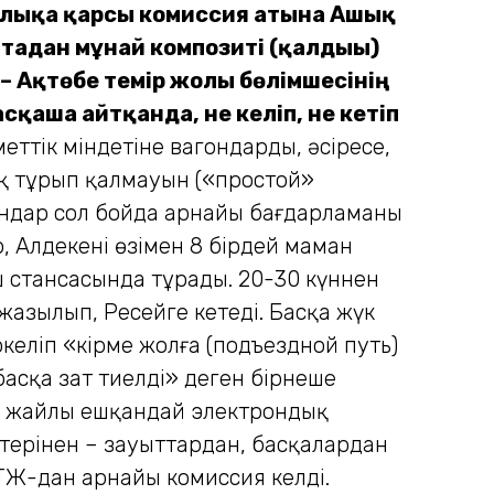
рлықа қарсы комиссия атына Ашық
тадан мұнай композиті (қалдығы)
 – Ақтөбе темір жолы бөлімшесінің
қаша айтқанда, не келіп, не кетіп
меттік міндетіне вагондардың, әсіресе,
ық тұрып қалмауын («простой»
гондар сол бойда арнайы бағдарламаның
Алдекеңнің өзімен 8 бірдей маман
ш стансасында тұрады. 20-30 күннен
 жазылып, Ресейге кетеді. Басқа жүк
ркеліп «кірме жолға (подъездной путь)
«басқа зат тиелді» деген бірнеше
ны жайлы ешқандай электрондық
ттерінен – зауыттардан, басқалардан
ТЖ-дан арнайы комиссия келді.