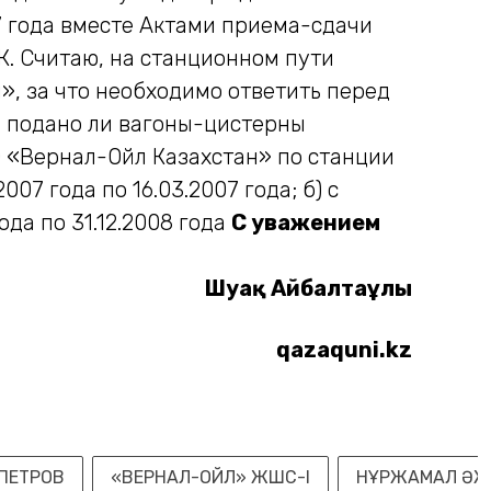
17 года вместе Актами приема-сдачи
. Считаю, на станционном пути
», за что необходимо ответить перед
ь: подано ли вагоны-цистерны
О «Вернал-Ойл Казахстан» по станции
07 года по 16.03.2007 года; б) с
года по 31.12.2008 года
С уважением
Шуақ Айбалтаұлы
qazaquni.kz
 ПЕТРОВ
«ВЕРНАЛ-ОЙЛ» ЖШС-І
НҰРЖАМАЛ ӘЖ