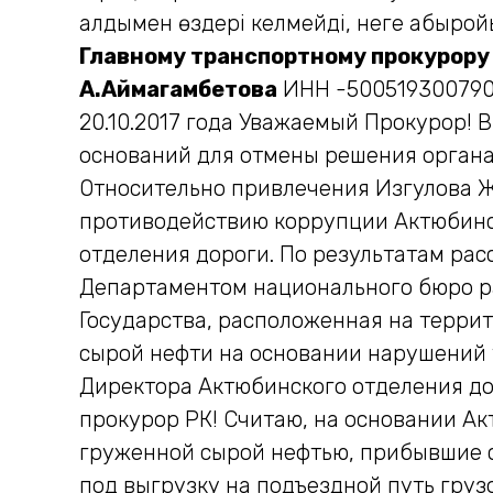
алдымен өздері келмейді, неге абырой
Главному транспортному прокурор
А.Аймагамбетова
ИНН -500519300790 г
20.10.2017 года Уважаемый Прокурор! 
оснований для отмены решения органа
Относительно привлечения Изгулова Ж
противодействию коррупции Актюбинс
отделения дороги. По результатам ра
Департаментом национального бюро р
Государства, расположенная на терри
сырой нефти на основании нарушений 
Директора Актюбинского отделения д
прокурор РК! Считаю, на основании Ак
груженной сырой нефтью, прибывшие с
под выгрузку на подъездной путь гру