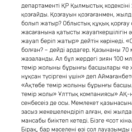
департаменті ҚР Қылмыстық кодексіні
қозғайды. Қозғауын қозғағанмен, жылдың
болып жатыр? Облыстық құқық қорғау 
жасағанына қатысты жауапкершілігін әз
жауап беріп жатыр» дейтін көрінеді. «
болған? – дейді ардагер. ­Қазынаның 7
жазаланды. Ал бұл жердегі зиян 100 млр
темір жолының бұрынғы басшылары «ең 
нұқсан түсіргені үшін» деп Аймағанбето
«Ақтөбе темір жолының бұрынғы басшыл
темір жолы» Ұлттық компаниясы» АҚ-ның
сенбесеңіз де осы. Мемлекет қазынасын
заңсыз жекешелендіріп алған, екі жыл
мансабы биіктеп кетеді. Бізге «сот кі
Бірақ, бар мәселенің өзі сол лауазымды 