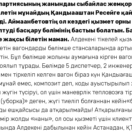
» партиясының жанындағы сыбайлас жемқо
летін мұнайдың Қандыағаштан Ресейге қай
ді. Аймағанбетовтің ол кездегі қызмет орны
ді басқару бөлімінің бастығы болатын. Бас
 жақсы білетін маман.
Алдекеңнің тікелей қыз
летін вагондардың бөлімше стансаларында арт
етін. Бұл бөлімше жолының аумағына кірген ва
лып тұрады. Бөлімде 5 диспетчер, 2 инженер, 
мен тіркеліп келген вагон біраз күн Қандыаға
гі мұнай емес, композит деп, коды ауыстырылып
үгін түсіруі, ол үшін маневрлік тепловозға ті
і (уборка)» деген, жүгі тиеліп болғаннан кейін
ардың ешқайсысы да атқарылмайды! Атқарылға
мір жолдың «наны», ол осы қызметі үшін клиен
нда Алдекеңнің дабылынан кейін Астанадан, Қ