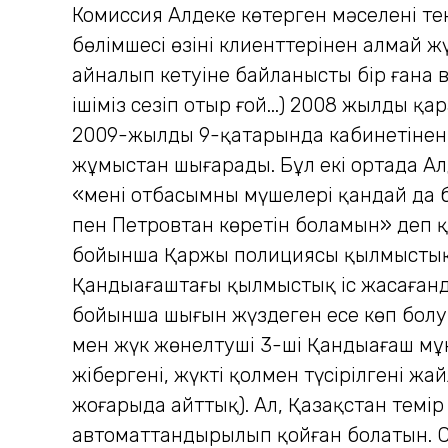
Комиссия Алдекең көтерген мәселені т
бөлімшесі өзінің клиенттерінен алмай ж
айналып кетуіне байланысты бір ғана в
ішіміз сезіп отыр ғой...) 2008 жылдың 
2009-жылдың 9-қаңтарында кабинетінен
жұмыстан шығарады. Бұл екі ортада Ал
«менің отбасымның мүшелері қандай да 
пен Петровтан көретін боламын» деп қ
бойынша Қаржы полициясы қылмыстық і
Қандыағаштағы қылмыстық іс жасағандар
бойынша шығын жүздеген есе көп болу 
мен жүк жөнелтуші 3-ші Қандыағаш мұ
жібергені, жүктің қолмен түсірілгені 
жоғарыда айттық). Ал, Қазақстан темір
автоматтандырылып қойған болатын. Со