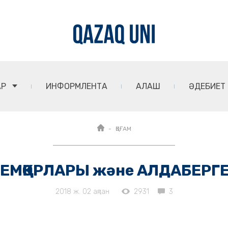
АР
ИНФОРМЛЕНТА
АЛАШ
ӘДЕБИЕТ
ҚОҒАМ
ЖЕМҚОРЛАРЫ және АЛДАБЕРГ
2018 ж. 02 ақпан
2931
3