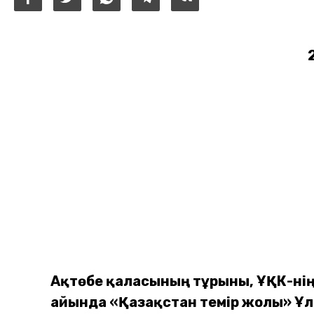
Ақтөбе қаласының тұрғыны, ҰҚК-ні
айында «Қазақстан темір жолы» Ұл