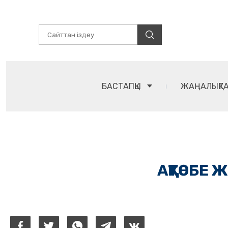
БАСТАПҚЫ
ЖАҢАЛЫҚТ
АҚТӨБЕ 