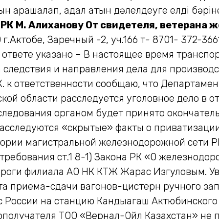
ын арашалап, адал атын дәлелдеуге елдің бәрі
у
РК М. Алиханову
От свидетеля, ветерана 
.Актобе, Заречный -2, уч.166 т- 8701- 372-36
В ответе указано – В настоящее время трансп
 следствия и направления дела для производс
. к ответственности сообщаю, что Департаме
кой области расследуется уголовное дело в 
сследования органом будет принято окончател
асследуются «скрытые» факты о приватизаци
тории магистральной железнодорожной сети Р
требования ст.1 8-1) Закона РК «О железнодо
ороги филиала АО НК КТЖ Жарас Изгуловым. 
та приема-сдачи вагонов-цистерн ручного за
 России на станцию Кандыагаш Актюбинского 
зополучателя ТОО «Вернал-Ойл Казахстан» не