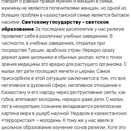
говорит о равных правах мужчин и женщин в семье,
мужчины не являются попечителями женщин, но одной из
больших проблем в казахстанской семье является бытовое
насилие.
Светскому государству – светское
образование
За последнее десятилетие у нас религия
проявляет себя в различных учебных заведениях. В
частности, в учебных заведениях, открытых при
посредстве Турции, арабских стран. Нередко оразу
держат даже школьники в обычных школах, хотя с точки
зрения медицины это вредно для растущего организма. С
малых лет дети посещают мечети и церкви. Самое
прискорбное в этой ситуации заключается в том, что все
негативное в духовной сфере, негативное отношение к
Казахстану и его народу через деструктивные секты, как
губка, впитывает молодежь, нередко даже дети. С малых
лет в неокрепшее сознание вкладывается религиозная
картина мира в ущерб научной. Недаром в казахстанских
«террористах» – молодежь. К тому же у нас ввели в
школьное образование изучение основ религии. Хотя это