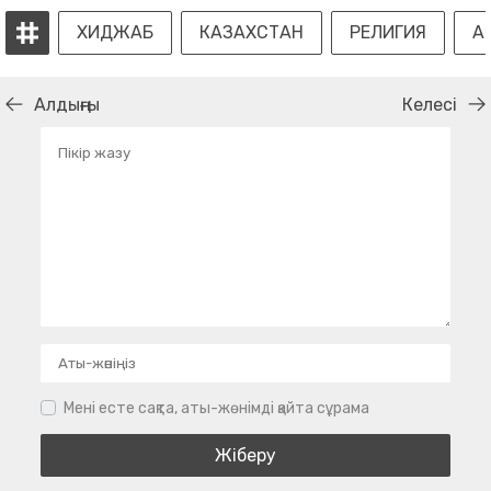
ХИДЖАБ
КАЗАХСТАН
РЕЛИГИЯ
А
Алдыңғы
Келесі
Мені есте сақта, аты-жөнімді қайта сұрама