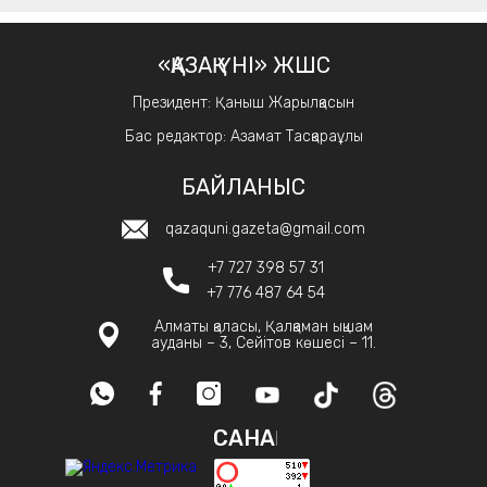
«ҚАЗАҚ ҮНІ» ЖШС
Президент: Қаныш Жарылқасын
Бас редактор: Азамат Тасқараұлы
БАЙЛАНЫС
qazaquni.gazeta@gmail.com
+7 727 398 57 31
+7 776 487 64 54
Алматы қаласы, Қалқаман ықшам
ауданы – 3, Сейітов көшесі – 11.
САНАҚ