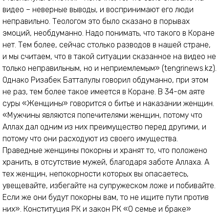
видео – неверные выводы, и воспринимают его люди
неправильно. Теологом это было сказано в порывах
эмоций, необдуманно. Надо понимать, что такого в Коране
нет. Тем более, сейчас столько разводов в нашей стране,
и мы считаем, что в такой ситуации сказанное на видео не
только неправильным, но и неприемлемым» (tengrinews.kz).
Однако Ризабек Батталулы говорил обдуманно, при этом
не раз, тем более такое имеется в Коране. В 34-ом аяте
суры «Женщины» говорится о битье и наказании женщин.
«Мужчины являются попечителями женщин, потому что
Аллах дал одним из них преимущество перед другими, и
потому что они расходуют из своего имущества.
Праведные женщины покорны и хранят то, что положено
хранить, в отсутствие мужей, благодаря заботе Аллаха. А
тех женщин, непокорности которых вы опасаетесь,
увещевайте, избегайте на супружеском ложе и побивайте.
Если же они будут покорны вам, то не ищите пути против
них». Конституция РК и закон РК «О семье и браке»