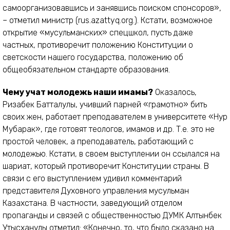
самоорганизовавшись и занявшись поиском спонсоров»,
– отметил министр (rus.azattyq.org.). Кстати, возможное
открытие «мусульманских» спецшкол, пусть даже
частных, противоречит положению Конституции о
светскости нашего государства, положению об
общеобязательном стандарте образования.
Чему учат молодежь наши имамы?
Оказалось,
Ризабек Батталулы, учивший парней «грамотно» бить
своих жен, работает преподавателем в университете «Нур
Мубарак», где готовят теологов, имамов и др. Т.е. это не
простой человек, а преподаватель, работающий с
молодежью. Кстати, в своем выступлении он ссылался на
шариат, который противоречит Конституции страны. В
связи с его выступлением удивил комментарий
представителя Духовного управления мусульман
Казахстана. В частности, заведующий отделом
пропаганды и связей с общественностью ДУМК Алтынбек
Утысханулы отметил: «Конечно, то, что было сказано на