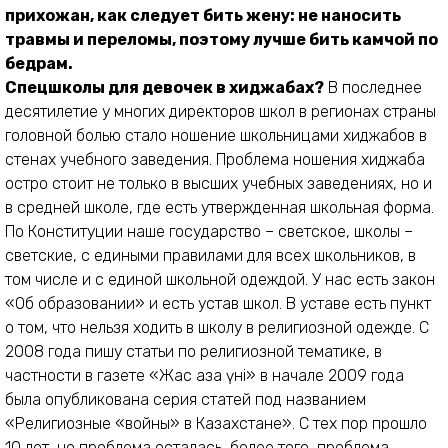
прихожан, как следует бить жену: не наносить
травмы и переломы, поэтому лучше бить камчой по
бедрам.
Спецшколы для девочек в хиджабах?
В последнее
десятилетие у многих директоров школ в регионах страны
головной болью стало ношение школьницами хиджабов в
стенах учебного заведения. Проблема ношения хиджаба
остро стоит не только в высших учебных заведениях, но и
в средней школе, где есть утвержденная школьная форма.
По Конституции наше государство – светское, школы –
светские, с едиными правилами для всех школьников, в
том числе и с единой школьной одеждой. У нас есть закон
«Об образовании» и есть устав школ. В уставе есть пункт
о том, что нельзя ходить в школу в религиозной одежде. С
2008 года пишу статьи по религиозной тематике, в
частности в газете «Жас қазақ үні» в начале 2009 года
была опубликована серия статей под названием
«Религиозные «войны» в Казахстане». С тех пор прошло
10 лет, но проблема осталась, более того, проблема