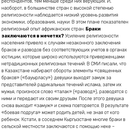
респондентов, тем меньше среди них верующих. И,
наоборот, в большинстве стран с высокой степенью
религиозности наблюдается низкий уровень развития
экономики, образования, науки. В этом плане показателен
религиозный опыт африканских стран.
Браки
заключаются в мечетях?
Усиление религиозности
населения привело к случаям незаконного заключения
браков и разводов без соответствующих учетов в органах
юстиции, которые широко используются приверженцами
нетрадиционных религиозных течений. В СМИ писали, что
в Казахстане набирают обороты элементы «священных
браков» («бауырласу»): девушки выходят замуж за
представителей радикальных течений ислама, затем их
мужья, произнося слово «талак» («развод»), разводятся с
ними и передают их своим друзьям. После этого девушка
снова выходит «замуж» и схема повторяется. В результате
«боевая подруга» может родить детей, не зная от кого
ребенок. Кстати, в соседнем Кыргызстане многие браки в
сельской местности заключаются с помощью неке –