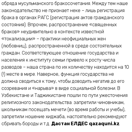
обряда мусульманского бракосочетания. Между тем наше
законодательство не признает неке – лишь регистрация
брака в органах РАГС (регистрация актов гражданского
состояния). Впрочем, распространение «священных
браков» неудивительно в контексте известной
«токализации» – практики неофициальных жен
(любовниц), распространенной в среде состоятельных
граждан. Соответствующее отношение государства и
населения к институту семьи привело к росту числа
разводов – наша страна по их количеству находится на 10
(!) месте в мире. Наверное, функция государства не
должна сводиться к тому, чтобы доводить негатив до его
созревания и «нарыва» в виде социальной болезни. В
Узбекистане и Таджикистане пошли по пути ужесточения
религиозного законодательства: запретили чиновникам,
школьникам посещать мечети (во время работы и учебы),
запретили ношение хиджаба, настоятельно рекомендуют
сбривать бороды и т.д.
Дастан ЕЛДЕС
qazaquni.kz