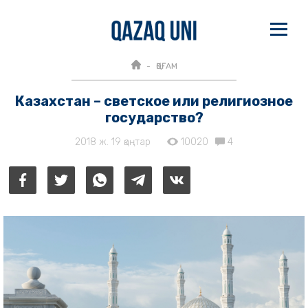
ҚОҒАМ
Казахстан – светское или религиозное
государство?
2018 ж. 19 қаңтар
10020
4