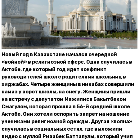
Новый год в Казахстане начался очередной
«войной» в религиозной сфере. Одна случилась в
Актобе, где который год идет конфликт
руководителей школ с родителями школьниц в
хиджабах. Четыре женщины в никабах совершили
намаз у ворот школы, на снегу. Женщины пришли
на встречу с депутатом Мажилиса Бакытбеком
Смагулом, которая прошла в 56-й средней школе
Актобе. Они хотели оспорить запрет на ношение
учениками религиозной одежды. Другая «волна»
случилась в социальных сетях, где выложили
видео с муллой Ризабек Батталулы, который учил