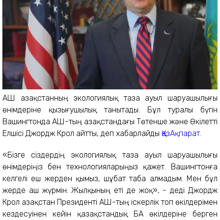
АҚШ Қазақстанның экологиялық таза ауыл шаруашылығы
өнімдеріне қызығушылық танытады. Бұл туралы бүгін
Вашингтонда АҚШ-тың Қазақстандағы Төтенше және Өкілетті
Елшісі Джордж Крол айтты, деп хабарлайды
ҚазАқпарат.
«Бізге сіздердің экологиялық таза ауыл шаруашылығы
өнімдеріңіз бен технологияларыңыз қажет. Вашингтонға
келгелі еш жерден қымыз, шұбат таба алмадым. Мен бұл
жерде аш жүрмін. Жылқының еті де жоқ», - деді Джордж
Крол Қазақстан Президенті АҚШ-тың іскерлік топ өкілдерімен
кездесуінен кейін қазақстандық БАҚ өкілдеріне берген