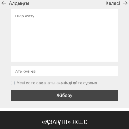
Алдыңғы
Келесі
Мені есте сақта, аты-жөнімді қайта сұрама
«ҚАЗАҚ ҮНІ» ЖШС