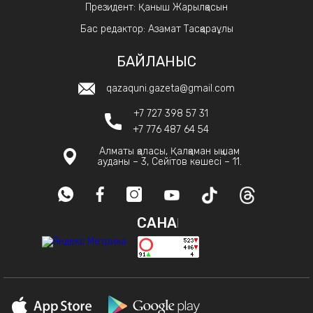
Президент: Қаныш Жарылқасын
Бас редактор: Азамат Тасқараұлы
БАЙЛАНЫС
qazaquni.gazeta@gmail.com
+7 727 398 57 31
+7 776 487 64 54
Алматы қаласы, Қалқаман ықшам
ауданы – 3, Сейітов көшесі – 11.
САНАҚ