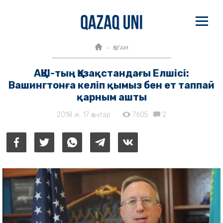
ҚОҒАМ
АҚШ-тың Қазақстандағы Елшісі:
Вашингтонға келіп қымыз бен ет таппай
қарным ашты
2018 ж. 17 қаңтар
7605
2