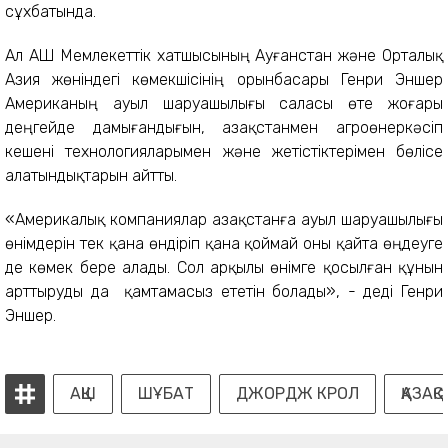
сұхбатында.
Ал АҚШ Мемлекеттік хатшысының Ауғанстан және Орталық
Азия жөніндегі көмекшісінің орынбасары Генри Эншер
Американың ауыл шаруашылығы саласы өте жоғары
деңгейде дамығандығын, Қазақстанмен агроөнеркәсіп
кешені технологияларымен және жетістіктерімен бөлісе
алатындықтарын айтты.
«Америкалық компаниялар Қазақстанға ауыл шаруашылығы
өнімдерін тек қана өндіріп қана қоймай оны қайта өңдеуге
де көмек бере алады. Сол арқылы өнімге қосылған құнын
арттыруды да қамтамасыз ететін болады», - деді Генри
Эншер.
АҚШ
ШҰБАТ
ДЖОРДЖ КРОЛ
ҚАЗАҚ