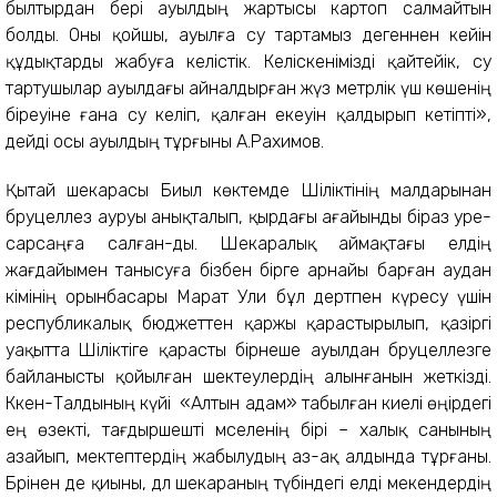
былтырдан бері ауылдың жартысы картоп салмайтын
болды. Оны қой­шы, ауылға су тартамыз дегеннен кейін
құдықтарды жабуға келістік. Келіс­кенімізді қайтейік, су
тартушылар ауылдағы айналдырған жүз метр­лік үш көшенің
біреуіне ғана су әке­ліп, қалған екеуін қалдырып кетіпті»,
дейді осы ауылдың тұрғыны А.Рахимов.
Қытай шекарасы Биыл көктемде Шіліктінің малдарынан
бруцеллез ауруы анықталып, қырдағы ағайынды біраз әуре-
сарсаңға салған-ды. Шекаралық аймақтағы елдің
жағдайымен танысуға бізбен бірге арнайы барған аудан
әкімінің орынбасары Марат Уәли бұл дертпен күресу үшін
республикалық бюджеттен қаржы қарастырылып, қазіргі
уақытта Шіліктіге қарасты бірнеше ауылдан бруцеллезге
байланысты қойылған шектеулердің алынғанын жеткізді.
Кәкен-Талдының күйі «Алтын адам» табылған киелі өңірдегі
ең өзекті, тағдыршешті мәселенің бірі – халық санының
азайып, мектептердің жабылудың аз-ақ алдында тұрғаны.
Бәрінен де қиыны, дәл шекараның түбіндегі елді мекендердің