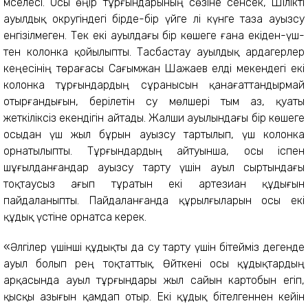
мәселесі. Осы өңір тұр­ғын­дарының сөзіне сенсек, Шілікті
ауыл­дық округіндегі бірде-бір үйге әлі күнге таза ауызсу
енгізілмеген. Тек екі ауылдағы бір көшеге ғана екіден-үш­
тен колонка қойылыпты. Тасбастау ауылдық ардагерлер
кеңесінің төр­ағасы Сағымжан Шажаев елді мекен­дегі екі
колонка тұрғындардың сұра­нысын қанағаттандырмай
отыр­ған­дығын, берілетін су мөлшері тым аз, қуаты
жеткіліксіз екендігін айтады. Жалши ауылындағы бір көшеге
осы­дан үш жыл бұрын ауызсу тартылып, үш колонка
орнатылыпты. Тұрғындардың айтуынша, осы іспен
шұғылданғандар ауызсу тарту үшін ауыл сыртындағы
тоқтаусыз ағып тұратын екі артезиан құдығын
пайдаланыпты. Пайдаланғанда құрылғыларын осы екі
құдық үстіне орнатса керек.
«Әлгілер үшінші құдықты да су тарту үшін бітейміз дегенде
ауыл болып әрең тоқтаттық. Өйткені осы құдықтардың
арқасында ауыл тұрғындары жыл сайын картобын егіп,
қысқы азығын қамдап отыр. Екі құдық бітелгеннен кейін