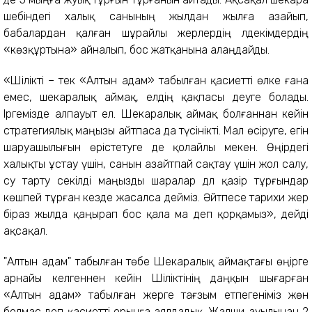
шебіндегі халық санының жыл­дан жылға азайып,
бабалардан қалған шұрайлы жерлердің әлде­кімдердің
«көзқұртына» айналып, бос жатқанына алаңдайды.
«Ші­лікті – тек «Алтын адам» та­былған қасиетті өлке ғана
емес, шекаралық аймақ, елдің қақпасы деу­ге болады.
Іргемізде алпауыт ел. Шекаралық аймақ болғаннан кейін
стратегиялық маңызы айтпаса да түсінікті. Мал өсіруге, егін
шаруашылығын өрістетуге де қо­лайлы мекен. Өңірдегі
халықты ұстау үшін, санын азайтпай сақтау үшін жол салу,
су тарту секілді маңыз­ды шаралар дәл қазір тұр­ғындар
көшпей тұрған кезде жасалса дейміз. Әйтпесе тарихи жер
біраз жылда қаңырап бос қала ма деп қорқамыз», дейді
ақсақал.
"Алтын адам" табылған төбе Шекаралық аймақтағы өңір­ге
арнайы келгеннен кейін Шілікті­нің даңқын шығарған
«Алтын адам» табылған жерге тағзым етпеге­німіз жөн
болмас деп қа­сиет­ті орынға аялдадық. Жалши ауы­лынан 2