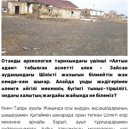
Отандық археология тарихындағы үшінші «Алтын
адам» табылған қасиетті өлке – Зайсан
ауданындағы Шілікті жазығын білмейтін жан
кемде-кем шығар. Алайда құнды жәдігерімен
әлемге әйгілі мекеннің бүгінгі тыныс-тіршілігі,
ондағы халықтың жағдайы жайында не білеміз?
Кәкен-Талды ауылы Жақында осы өңірдің ақсақалдарының
шақыруымен Қытаймен шек­арада орын тепкен Шілікті елді
мекеніне арнайы барып, ауыл тұрғындарымен
сөйлескенімізде түйіні тарқамаған мәселелердің көп