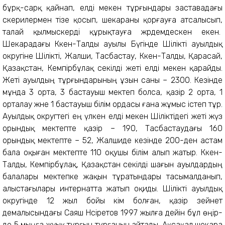
бұрқ-сарқ қайнап, елді мекен тұрғындары заставадағы
әскерилермен тізе қосып, шекараны қорғауға атсалысып,
талай қылмыскерді құрықтауға жәрдемдескен екен.
Шекарадағы Кәкен-Талды ауылы Бүгінде Шілікті ауылдық
ок­ругі­не Шілікті, Жалши, Тасбас­тау, Кәкен-Талды, Қарасай,
Қа­зақ­стан, Кемпірбұлақ секілді же­ті елді мекен қарайды.
Жеті ауыл­дың тұрғындарының ұзын саны – 2300. Кезінде
мұнда 3 орта, 3 бас­тауыш мектеп болса, қазір 2 орта, 1
орталау және 1 бастауыш білім ордасы ғана жұмыс істеп тұр.
Ауылдық округтегі ең үлкен елді мекен Шіліктідегі жеті жүз
орындық мектепте қазір – 190, Тасбастаудағы 160
орындық мектепте – 52, Жал­шиде кезінде 200-ден астам
бала оқыған мектепте 110 оқушы білім алып жатыр. Кәкен-
Талды, Кемпірбұлақ, Қазақстан секілді шағын ауылдардың
балалары мектепке жақын тұратындары тасымалданып,
алыстағылары интернатта жатып оқиды. Шілік­ті ауылдық
округінде 12 жыл бойы әкім болған, қазір зейнет
демалысындағы Саяш Нәсі­ре­тов 1997 жылға дейін бұл өңір­
де 5 мыңға жуық тұрғын тұр­ғанын айтады. Ақсақал шекара