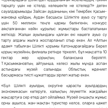
тар­қату үшін не істелді, келе­шекте не істеледі?» деген
сауалдарымызды Зайсан ауда­ны­ның әкімі Темірбек Қасым­
жановқа қойдық. Аудан бас­шысы Шіліктіге ауыз су тарту
үшін 50 миллион теңге қаржы бөлінгенін, конкурс
аяқталғаннан кейін құрылыс жұмыстары бас­талатынын
жеткізді. Жалши ауылын­дағы қалған екі көшеге ауыз су
тарту алдағы жылға жос­парланып отыр екен. Ал «Алтын
адам» табылған Шілікті қоры­мы Катонқарағайдағы Берел
қо­рық-музейінің филиалы ретінде тір­келіп, бұл мақсатта 10
гектар жер қорықтың балансына бе­ріліпті.
Т.Қасымжановтың айтуынша, келесі жылы мұнда ас­пан
астындағы музей салынады. Обл­ыстық мәдениет
басқармасы тиісті құжаттарды әзірлеп жатыр екен.
«Бұл Шілікті ауылдық окру­гіне қарасты ауылдардың
экономикасын көтеруге, халық­тың әлеуметтік жағдайын
жақ­сар­туға әсер етеді деп ойлаймыз. Му­зей оншақты жұмыс
орны ашыл­са, жан-жақтан туристер кел­се, оларға қажет