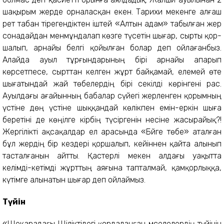
шақырым жерде орналасқан екен. Тарихи мекенге алғаш
рет табан тірегендіктен іштей «Алтын адам» табылған жер
сонадайдан менмұндалап көзге түсетін шығар, сырты қор­
шалып, арнайы белгі қойылған болар деп ойлағанбыз.
Алайда ауыл тұрғындарының бірі арнайы апарып
көрсетпесе, сырттан келген жұрт байқамай, еле­мей өте
шығатындай жай төбе­лердің бірі секілді көрінгені рас.
Ауыл­дағы ағайынның бабалар сүйегі жерленген қорымның
үсті­не дөң үстіне шыққандай көлік­пен емін-еркін шыға
беретіні де кө­ңілге кірбің түсіргенін несіне жасырайық?!
Жергілікті ақсақалдар ел арасында «Бәйге төбе» аталған
бұл жердің бір кездері қоршалып, кейіннен қай­та алынып
тасталғанын айтты. Қас­терлі мекен алдағы уақытта
келімді-кетімді жұрттың аяғына тап­талмай, қамқорлыққа,
кү­тімге алы­натын шығар деп ойлаймыз.
Түйін
«Шекарадағы Шіліктідегі қор­даланған мәселелердің түйі­нін