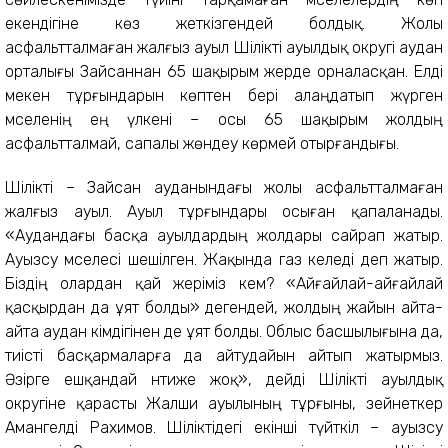
екендігіне көз жеткізгендей болдық. Жолы
асфальтталмаған жалғыз ауыл Шілікті ауылдық округі аудан
орталығы Зайсаннан 65 шақырым жерде орналасқан. Елді
мекен тұрғындарын көптен бері алаңдатып жүрген
мәселенің ең үлкені – осы 65 шақырым жолдың
асфальтталмай, сапалы жөндеу көрмей отырғандығы.
Шілікті – Зайсан ауданындағы жолы асфальтталмаған
жалғыз ауыл. Ауыл тұрғындары осыған қапаланады.
«Аудандағы басқа ауылдардың жолдары сайрап жатыр.
Ауызсу мәселесі шешілген. Жақында газ келеді деп жатыр.
Біздің олардан қай жеріміз кем? «Айғайлай-айғайлай
қасқырдан да ұят болды» дегендей, жолдың жайын айта-
айта аудан әкімдігінен де ұят болды. Облыс басшылығына да,
тиісті басқармаларға да айтудайын айтып жатырмыз.
Әзірге ешқандай нәтиже жоқ», дейді Шілікті ауылдық
округіне қарасты Жалши ауылының тұрғыны, зейнеткер
Амангелді Рахимов. Шіліктідегі екінші түйткіл – ауызсу