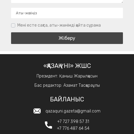
Мені есте сақта, аты-жөнімді қайта сұрама
«ҚАЗАҚ ҮНІ» ЖШС
Президент: Қаныш Жарылқасын
Бас редактор: Азамат Тасқараұлы
БАЙЛАНЫС
qazaquni.gazeta@gmail.com
+7 727 398 57 31
+7 776 487 64 54