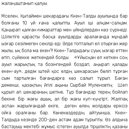
жалаңаштанып қалуы.
Мәселен, Қытаймен шекарадағы Кәкен-Талды ауылында бар
болғаны 10 үй ғана қалыпты. Ауыл іші алқам-салқам.
Қаңырап қалған ғимараттар мен үйінділерден көз сүрінеді.
Шіліктіге қарасты басқа ауылдарды аралағанда мұндай
ызғар сезілмеген секілді еді. Әлде топталып ел отырған жер
жылы, ық бола ма екен?! Кәкен-Талдыдағы суық ызғар еттен
өтіп, сүйекке жеткендей болды. «Ұйысқан ел кеткен соң
ауыл жарықтық та бозінгендей боздап, аңырап қалады
екен-ау», дедім іштей қос елдің шекарасын бөліп тұрған
сым тартылған бағандарға көз салып тұрып. Баған
демекші, қазақтың әйгілі ақыны Сырбай Мәуленовтің: Шеп
құрып ап шекараның шетіне, Тұр бағандар терең бойлап
бекіне. Бір жағы ашық, ал бір жағы күп-күңгірт, Жалпақ
аспан жарылғандай екіге, деген өлең жолдары еріксіз
ойға оралғаны бар. Көнекөздердің айтуынша, Кәкен-
Талдыда кезінде 200-ден астам адам тұрыпты. Өз алдына
бастауыш мектебі жұмыс істеген ауылда тіршіліктің қазаны