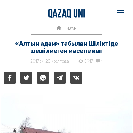
ҚОҒАМ
«Алтын адам» табылған Шіліктіде
шешілмеген мәселе көп
2017 ж. 28 желтоқсан
5917
1