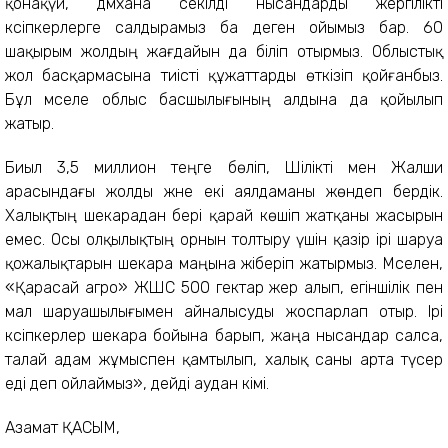
қонақүй, дәм­хана секілді нысандарды жер­г­і­лікті
кәсіпкерлерге салдырамыз ба деген ойымыз бар. 60
шақырым жолдың жағдайын да біліп отырмыз. Облыстық
жол басқармасына тиісті құжаттарды өткізіп қойғанбыз.
Бұл мәселе облыс басшылығының алдына да қойылып
жатыр.
Биыл 3,5 миллион теңге бөліп, Шілікті мен Жалши
арасындағы жолды және екі аялдаманы жөндеп бердік.
Халықтың шекарадан бері қарай көшіп жатқаны жасырын
емес. Осы олқылықтың орнын тол­тыру үшін қазір ірі шаруа
қожалықтарын шекара маңына жіберіп жатырмыз. Мәселен,
«Қарасай агро» ЖШС 500 гектар жер алып, егіншілік пен
мал шаруашылығымен айналысуды жоспарлап отыр. Ірі
кәсіпкерлер шекара бойына барып, жаңа нысандар салса,
талай адам жұмыспен қамтылып, халық саны арта түсер
еді деп ойлаймыз», дейді аудан әкімі.
Азамат ҚАСЫМ,