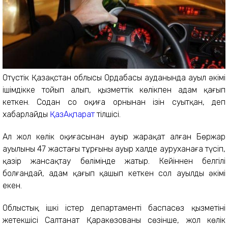
Оңтүстік Қазақстан облысы Ордабасы ауданында ауыл әкімі
ішімдікке тойып алып, қызметтік көлікпен адам қағып
кеткен. Содан соң оқиға орнынан ізін суытқан, деп
хабарлайды
ҚазАқпарат
тілшісі.
Ал жол көлік оқиғасынан ауыр жарақат алған Бөржар
ауылының 47 жастағы тұрғыны ауыр халде ауруханаға түсіп,
қазір жансақтау бөлімінде жатыр. Кейіннен белгілі
болғандай, адам қағып қашып кеткен сол ауылдың әкімі
екен.
Облыстық ішкі істер департаменті баспасөз қызметінің
жетекшісі Салтанат Қаракөзованың сөзінше, жол көлік