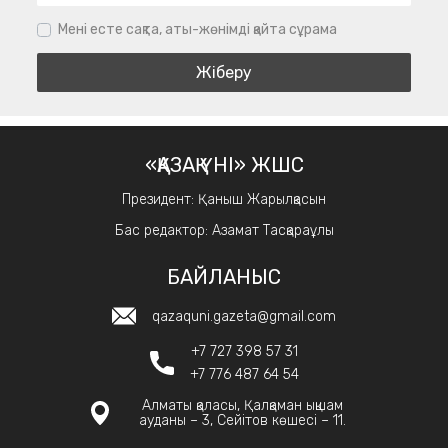
Мені есте сақта, аты-жөнімді қайта сұрама
«ҚАЗАҚ ҮНІ» ЖШС
Президент: Қаныш Жарылқасын
Бас редактор: Азамат Тасқараұлы
БАЙЛАНЫС
qazaquni.gazeta@gmail.com
+7 727 398 57 31
+7 776 487 64 54
Алматы қаласы, Қалқаман ықшам
ауданы – 3, Сейітов көшесі – 11.