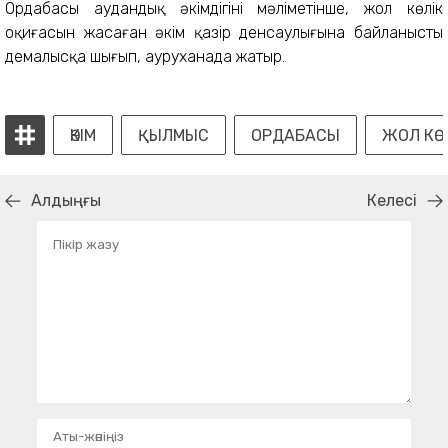
Ордабасы аудандық әкімдігінің мәліметінше, жол көлік
оқиғасын жасаған әкім қазір денсаулығына байланысты
демалысқа шығып, ауруханада жатыр.
ӘКІМ
ҚЫЛМЫС
ОРДАБАСЫ
ЖОЛ КӨ
Алдыңғы
Келесі