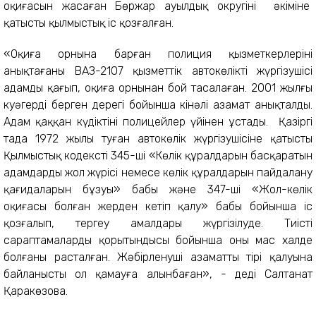
оқиғасын жасаған Бөржар ауылдық округінің әкіміне
қатысты қылмыстық іс қозғалған.
«Оқиға орнына барған полиция қызметкерлерінің
анықтағаны ВАЗ-2107 қызметтік автокөліктің жүргізушісі
адамды қағып, оқиға орнынан бой тасалаған. 2001 жылғы
куәгердің берген дерегі бойынша кінәлі азамат анықталды.
Адам қаққан күдіктіні полицейлер үйінен ұстады. Қазіргі
таңда 1972 жылы туған автокөлік жүргізушісіне қатысты
Қылмыстық кодекстің 345-ші «Көлiк құралдарын басқаратын
адамдардың жол жүрісі немесе көлiк құралдарын пайдалану
қағидаларын бұзуы» бабы және 347-ші «Жол-көлiк
оқиғасы болған жерден кетіп қалу» бабы бойынша іс
қозғалып, тергеу амалдары жүргізілуде. Тиісті
сараптамалардың қорытындысы бойынша оның мас халде
болғаны расталған. Жәбірленуші азаматтың тірі қалуына
байланысты ол қамауға алынбаған», - деді Салтанат
Қаракөзова.