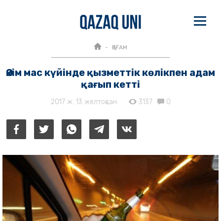
ҚОҒАМ
Әкім мас күйінде қызметтік көлікпен адам
қағып кетті
2017 ж. 13 желтоқсан
3137
0