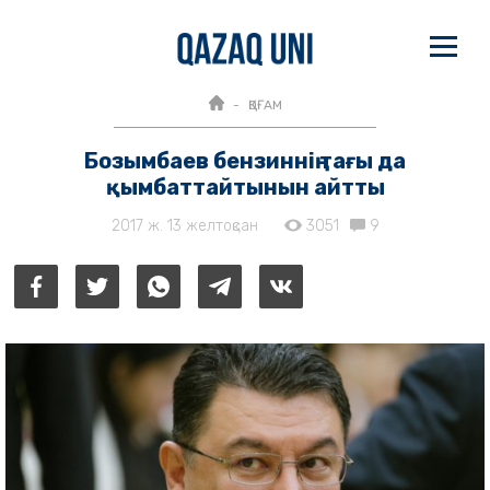
ҚОҒАМ
Бозымбаев бензиннің тағы да
қымбаттайтынын айтты
2017 ж. 13 желтоқсан
3051
9