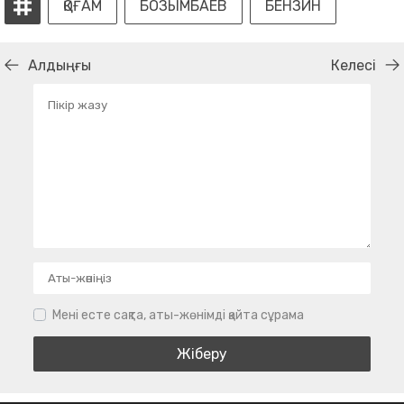
ҚОҒАМ
БОЗЫМБАЕВ
БЕНЗИН
Алдыңғы
Келесі
Мені есте сақта, аты-жөнімді қайта сұрама