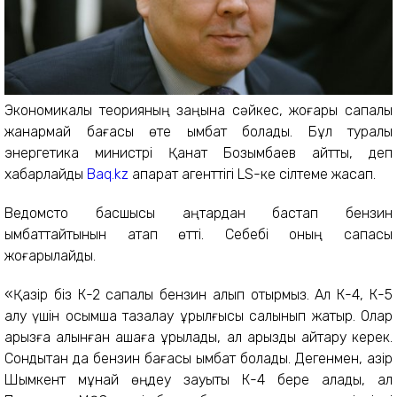
Экономикалық теорияның заңына сәйкес, жоғары сапалы
жанармай бағасы өте қымбат болады.
Бұл туралы
энергетика министрі Қанат Бозымбаев айтты, деп
хабарлайды
Вaq.kz
ақпарат агенттігі LS-ке сілтеме жасап.
Ведомсто басшысы қаңтардан бастап бензин
қымбаттайтынын атап өтті. Себебі оның сапасы
жоғарылайды.
«Қазір біз К-2 сапалы бензин алып отырмыз. Ал К-4, К-5
алу үшін қосымша тазалау құрылғысы салынып жатыр. Олар
қарызға алынған ақшаға құрылады, ал қарызды қайтару керек.
Сондықтан да бензин бағасы қымбат болады. Дегенмен, қазір
Шымкент мұнай өңдеу зауыты К-4 бере алады, ал