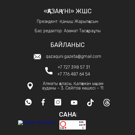
«ҚАЗАҚ ҮНІ» ЖШС
Президент: Қаныш Жарылқасын
Бас редактор: Азамат Тасқараұлы
БАЙЛАНЫС
qazaquni.gazeta@gmail.com
+7 727 398 57 31
+7 776 487 64 54
Алматы қаласы, Қалқаман ықшам
ауданы – 3, Сейітов көшесі – 11.
САНАҚ