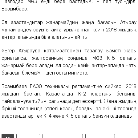
Павлодар МӨЗ енді бере бастады», - деп түсіндірді
Бозымбаев.
Ол қазақстандықтар жанармайдың жаңа бағасын Атырау
мұнай өңдеу зауыты қайта құрылғаннан кейін 2018 жылдың
қаңтар-ақпанында біле алатынын айтты.
«Егер Атырауда катализатормен тазалау қызметі жақсы
орнатылса, желтоқсанның соңында МӨЗ К-5 сапалы
жанармай бере алады. Ал содан кейін қаңтар-ақпанда нақты
бағасын білеміз», - деп қосты министр.
Бозымбаев ЕАЭО техникалық регламентіне сәйкес, 2018
жылдан бастап, Қазақстанда К-2 кластағы бензинді
пайдалануға тыйым салынады деп ескертті. Жаңа жылдың
бірінші тоқсанында өтпелі кезең болады, ал екінші тоқсанда
қазақстандықтар тек К-4 және К-5 сапалы бензин қолданады.