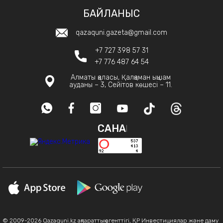
БАЙЛАНЫС
qazaquni.gazeta@gmail.com
+7 727 398 57 31
+7 776 487 64 54
Алматы қаласы, Қалқаман ықшам
ауданы – 3, Сейітов көшесі – 11.
САНАҚ
© 2009-2026 Qazaquni.kz ақпараттық агенттігі, ҚР Инвестициялар және даму