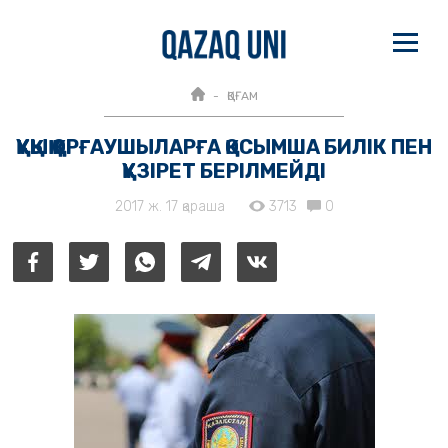
ҚОҒАМ
ҚҰҚЫҚ ҚОРҒАУШЫЛАРҒА ҚОСЫМША БИЛІК ПЕН
ҚҰЗІРЕТ БЕРІЛМЕЙДІ
2017 ж. 17 қараша
3713
0