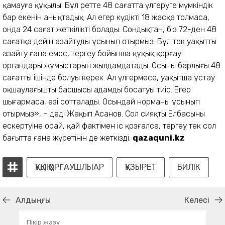
қамауға құқылы. Бұл ретте 48 сағатта үлгеруге мүмкіндік
бар екенін анықтадық. Ал егер күдікті 18 жасқа толмаса,
онда 24 сағат жеткілікті болады. Сондықтан, біз 72-ден 48
сағатқа дейін азайтуды ұсынып отырмыз. Бұл тек уақытты
азайту ғана емес, тергеу бойынша құқық қорғау
органдары жұмыстарын жылдамдатады. Осының бар­лығы 48
сағаттың ішінде болуы керек. Ал үлгермесе, уақытша ұстау
оқшаулағыштың басшысы адамды босатуы тиіс. Егер
шығармаса, өзі сотталады. Осындай норманы ұсынып
отырмыз», – деді Жақып Асанов. Сол сияқты Елбасының
ескертуіне орай, қай фактімен іс қозғалса, тергеу тек сол
бағытта ғана жүретінін де жеткізді.
qazaquni.kz
ҚҰҚЫҚ ҚОРҒАУШЛЫАР
ҚҰЗЫРЕТ
БИЛІК
Алдыңғы
Келесі