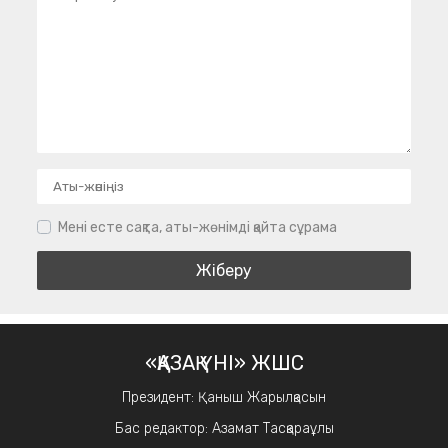
Мені есте сақта, аты-жөнімді қайта сұрама
«ҚАЗАҚ ҮНІ» ЖШС
Президент: Қаныш Жарылқасын
Бас редактор: Азамат Тасқараұлы