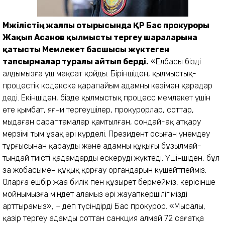
Мәжілістің жалпы отырысында ҚР Бас прокуроры
Жақып Асанов қылмысты тергеу шараларына
қатысты Мемлекет басшысы жүктеген
тапсырмалар туралы айтып берді.
«Елбасы біздің
алдымызға үш мақсат қойды. Біріншіден, қылмыстық-
процестік кодекске қарапайым адамның көзімен қараңдар
деді. Екіншіден, бізде қылмыстық процесс мемлекет үшін
өте қымбат, яғни тергеушілер, прокурорлар, соттар,
мыңдаған сараптамалар қамтылған, сондай-ақ атқару
мерзімі тым ұзақ әрі күрделі. Президент осыған үнемдеу
тұрғы­сынан қарауды және адамның құқығы бұзылмай­
тындай тиісті қадам­дарды ескеруді жүктеді. Үшіншіден, бұл
заң жобасымен құқық қорғау органдарын күшейтпейміз.
Оларға ешбір жаңа билік пен құзырет бермейміз, керісінше
мойнымызға міндет аламыз әрі жауапкершілігімізді
арттырамыз», – деп түсіндірді Бас прокурор. «Мысалы,
қазір тергеу адамды соттан санкция алмай 72 сағатқа