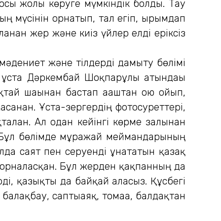
 осы жолы көруге мүмкіндік болды. Тау
ың мүсінін орнатып, тал егіп, ырымдап
нған жер және киіз үйлер елді еріксіз
мәдениет және тілдерді дамыту бөлімі
н ұста Дәркембай Шоқпарұлы атындағы
қтай шағынан бастап ағаштан ою ойып,
санған. Ұста-зергердің фотосуреттері,
алған. Ал одан кейінгі көрме залынан
. Бұл бөлімде мұражай меймандарының
лда саят пен серуенді ұнататын қазақ
ы орналасқан. Бұл жерден қақпанның да
рді, қазықты да байқай аласыз. Құсбегі
алақбау, саптыаяқ, томаға, балдақтан