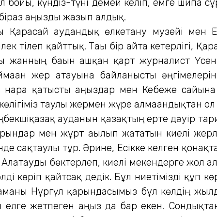
бойы, күндіз-түні демей келіп, емге шипа с
біраз аңызды жазып алдық.
арасай аудандық өлкетану музейі мен Е
ек тілеп қайттық. Тағы бір айта кетерлігі, Қа
ы жанның бағын ашқан қарт журналист Үсен
ймаған жер атауына байланысты әңгімелерін
і нарға қатысты аңыздар мен Кебеже сайына
 көлігіміз таулы жермен жүре алмағандықтан ол
кшіқазақ ауданын қазақтың ерте дәуір тарих
орындар мен жұрт ағылып жататын киелі жерле
нде сақтаулы тұр. Әрине, Есікке келген қонақт
 Алатауды бөктерлеп, киелі мекендерге жол ал
лді көріп қайтсақ дедік. Бұл ниетімізді құп 
маманы Нұргүл қарындасымыз бұл көлдің жыл
ы елге жетпеген аңыз да бар екен. Сондықтан