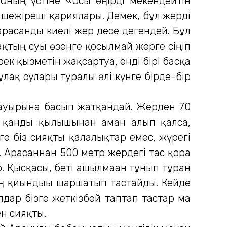
Оның үстіне «Осы өңірді мекендейтін
 шежіреші қариялары. Демек, бұл жерді
 арасанды киелі жер десе дегендей. Бұл
ақтың суы өзенге қосылмай жерге сіңіп
рек қызметін жақсартуға, енді бірі басқа
лақ сулары туралы әлі күнге бірде-бір
бауырына басып жатқандай. Жерден 70
ң қанды қылышынан аман алып қалса,
ге біз сияқты қалалықтар емес, жүрегі
і. Арасаннан 500 метр жердегі тас қора
р. Қысқасы, беті ашылмаған тұнып тұрған
ың қиындығы шаршатып тастайды. Кейде
лдар бізге жеткізбей таптап тастар ма
ен сияқты.