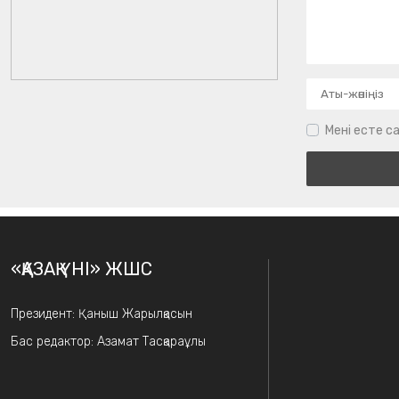
Мені есте са
«ҚАЗАҚ ҮНІ» ЖШС
Президент: Қаныш Жарылқасын
Бас редактор: Азамат Тасқараұлы