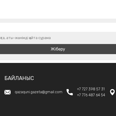
қта, аты-жөнімді қайта сұрама
БАЙЛАНЫС
+7 727 398 57 31
qazaquni.gazeta@gmail.com
+7 776 487 64 54