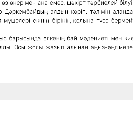
 өнерімен ғана емес, шәкірт тәрбиелей білуім
ер Дәркембайдың алдын көріп, тәлімін алған
 мүшелері екінің бірінің қолына түсе берме
с барысында өлкенің бай мәдениеті мен киел
ды. Осы жолы жазып алынған аңыз-әңгімелерд