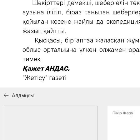
Шәкірттері демекші, шебер елін тек өз
аузына ілігіп, біраз танылған шеберл
қойылған кесене жайлы да экспедиция
жазып қайтты.
Қысқасы, бір аптаға жалғасқан жұмы
облыс орталығына үлкен олжамен орал
тимек.
Қажет АНДАС,
"Жетісу" газеті
Алдыңғы