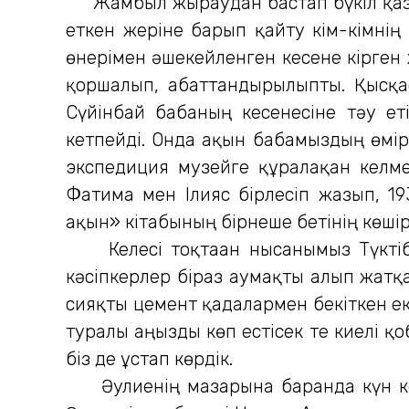
Жамбыл жыраудан бастап бүкіл қазақ
еткен жеріне барып қайту кім-кімні
өнерімен әшекейленген кесене кірген 
қоршалып, абаттандырылыпты. Қысқасы
Сүйінбай бабаның кесенесіне тәу ет
кетпейді. Онда ақын бабамыздың өмірі
экспедиция музейге құралақан келме
Фатима мен Ілияс бірлесіп жазып, 1
ақын» кітабының бірнеше бетінің көші
Келесі тоқтаған нысанымыз Түктіб
кәсіпкерлер біраз аумақты алып жатқ
сияқты цемент қадалармен бекіткен еке
туралы аңызды көп естісек те киелі қ
біз де ұстап көрдік.
Әулиенің мазарына барғанда күн кешк