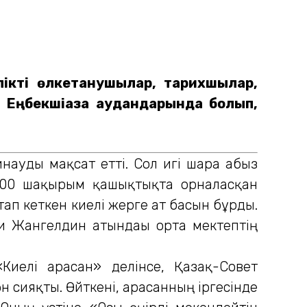
ікті өлкетанушылар, тарихшылар,
 Еңбекшіқазақ аудандарында болып,
ауды мақсат етті. Сол игі шара абыз
100 шақырым қашықтықта орналасқан
п кеткен киелі жерге ат басын бұрды.
би Жангелдин атындағы орта мектептің
елі арасан» делінсе, Қазақ-Совет
сияқты. Өйткені, арасанның іргесінде