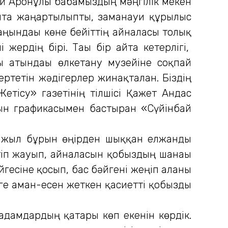
й Аронұлы бабамыздың мәңгілік мекен
айта жаңартылыпты, заманауи құрылыс
аңындағы көне бейіттің айналасы толық
ердің бірі. Тағы бір айта кетерлігі,
ы атындағы өлкетану музейіне соқпай
ртетін жәдігерлер жинақталған. Біздің
тісу» газетінің тілшісі Қажет Андас
ын графикасымен бастырған «Сүйінбай
 жыл бұрын өңірден шыққан елжанды
тіп жауып, айналасын қобыздың шанағы
гесіне қосып, бас бәйгені жеңіп алғаны
нге аман-есен жеткен қасиетті қобызды
адамдардың қатары көп екенін көрдік.