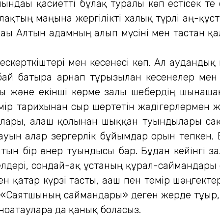
алындағы қасиетті бұлақ туралы көп естісек те
қтың маңына жергілікті халық түрлі аң-құст
ы Алтын адамның алып мүсіні мен тастан қала
ерткіштері мен кесенесі көп. Ал аудандық 
бай батырға арнап тұрғызылған кесенелер ме
шқы және екінші көрме залы шебердің шынаша
 өмір тарихынан сыр шертетін жәдігерлермен жа
лары, алғаш қолынан шыққан туындылары сақт
жауын алар зергерлік бұйымдар орын тепкен
тын бір өнер туындысы бар. Бұдан кейінгі за
зелдері, сондай-ақ ұстаның құрал-саймандар
ен қатар күрзі тасты, ағаш пен темір шәңгекте
«Саятшының саймандары» деген жерде тұғыр, б
тноатауларға да қанық боласыз.