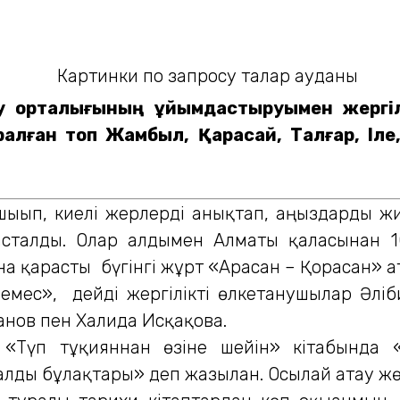
ау орталығының ұйымдастыруымен жергіл
ралған топ Жамбыл, Қарасай, Талғар, Іле,
ып, киелі жерлерді анықтап, аңыздарды жин
асталды. Олар алдымен Алматы қаласынан 
қарасты бүгінгі жұрт «Арасан – Қорасан» ата
емес», ­ дейді жергілікті өлкетанушылар Әлі
анов пен Халида Исқақова.
тұқияннан өзіне шейін» кітабында «Ки
ы бұлақтары» деп жазылған. Осылай атау жөн 