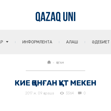
АР
ИНФОРМЛЕНТА
АЛАШ
ӘДЕБИЕТ
ҚОҒАМ
КИЕ ҚОНҒАН ҚҰТ МЕКЕН
2017 ж. 09 қараша
3364
0