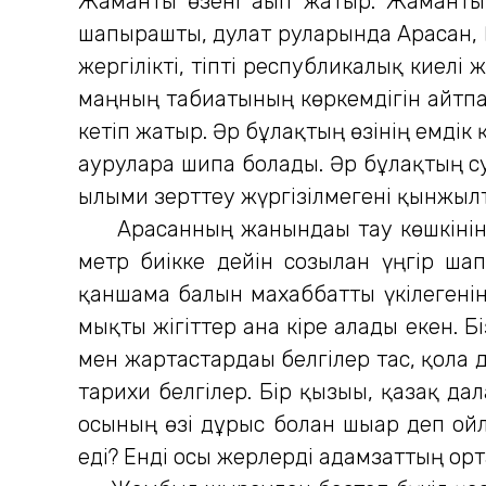
Жаманты өзені ағып жатыр. Жаманты 
шапырашты, дулат руларында Арасан, Қ
жергілікті, тіпті республикалық киелі
маңның табиғатының көркемдігін айтпа
кетіп жатыр. Әр бұлақтың өзінің емдік қ
ауруларға шипа болады. Әр бұлақтың с
ғылыми зерттеу жүргізілмегені қынжыл
Арасанның жанындағы тау көшкінінен
метр биікке дейін созылған үңгір 
қаншама балғын махаббатты үкілегенін
мықты жігіттер ғана кіре алады екен. 
мен жартастардағы белгілер тас, қола д
тарихи белгілер. Бір қызығы, қазақ 
осының өзі дұрыс болған шығар деп ой
еді? Енді осы жерлерді адамзаттың орт