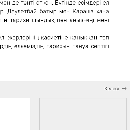
ен де тәнті еткен. Бүгінде есімдері ел
дар. Дәулетбай батыр мен Қараша ханға
йтін тарихи шындық пен аңыз-әңгімені
і жерлерінің қасиетіне қаныққан топ
ің өлкеміздің тарихын тануға септігі
Келесі