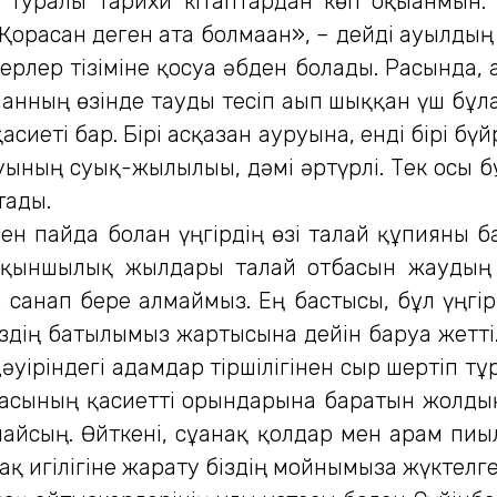
туралы тарихи кітаптардан көп оқығанмын. 
орасан деген ата болмаған», – дейді ауылдың
 жерлер тізіміне қосуға әбден болады. Расында,
ғанның өзінде тауды тесіп ағып шыққан үш бұл
асиеті бар. Бірі асқазан ауруына, енді бірі бүй
уының суық-жылылығы, дәмі әртүрлі. Тек осы бұ
тады.
 пайда болған үңгірдің өзі талай құпияны 
шапқыншылық жылдары талай отбасын жауды
 санап бере алмаймыз. Ең бастысы, бұл үңгір
Біздің батылымыз жартысына дейін баруға жетт
әуіріндегі адамдар тіршілігінен сыр шертіп тұ
даласының қасиетті орындарына баратын жолд
лайсың. Өйткені, сұғанақ қолдар мен арам пиғы
ақ игілігіне жарату біздің мойнымызға жүктелг