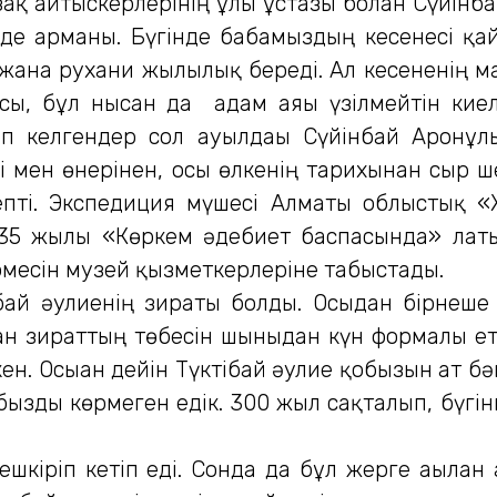
 айтыскерлерінің ұлы ұстазы болған Сүйінба
ң де арманы. Бүгінде бабамыздың кесенесі қ
жанға рухани жылылық береді. Ал кесененің м
, бұл нысан да адам аяғы үзілмейтін киелі ж
іп келгендер сол ауылдағы Сүйінбай Аронұл
 мен өнерінен, осы өлкенің тарихынан сыр ше
пті. Экспедиция мүшесі Алматы облыстық «Же
935 жылы «Көркем әдебиет баспасында» лат
рмесін музей қызметкерлеріне табыстады.
ай әулиенің зираты болды. Осыдан бірнеше
ан зираттың төбесін шыныдан күн формалы е
н. Осыған дейін Түктібай әулие қобызын ат бәй
обызды көрмеген едік. 300 жыл сақталып, бүгі
іріп кетіп еді. Сонда да бұл жерге ағылған 