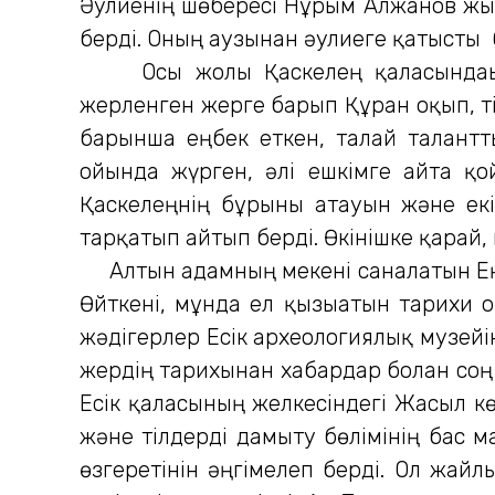
Әулиенің шөбересі Нұрым Алжанов жыл 
берді. Оның аузынан әулиеге қатысты 
Осы жолы Қаскелең қаласындағы Қ
жерленген жерге барып Құран оқып, тіл
барынша еңбек еткен, талай талантт
ойында жүрген, әлі ешкімге айта қо
Қаскелеңнің бұрынғы атауын және ек
тарқатып айтып берді. Өкінішке қарай,
Алтын адамның мекені саналатын Еңбе
Өйткені, мұнда ел қызығатын тарихи 
жәдігерлер Есік археологиялық музейі
жердің тарихынан хабардар болған соң
Есік қаласының желкесіндегі Жасыл кө
және тілдерді дамыту бөлімінің бас 
өзгеретінін әңгімелеп берді. Ол жайл