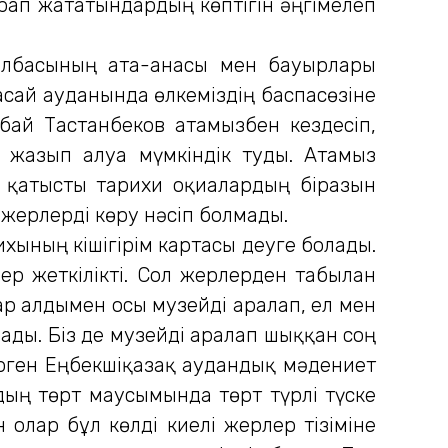
ұрап жататындардың көптігін әңгімелеп
лбасының ата-анасы мен бауырлары
расай ауданында өлкеміздің баспасөзіне
бай Тастанбеков атамызбен кездесіп,
 жазып алуға мүмкіндік туды. Атамыз
 қатысты тарихи оқиғалардың біразын
 жерлерді көру нәсіп болмады.
ының кішігірім картасы деуге болады.
р жеткілікті. Сол жерлерден табылған
ар алдымен осы музейді аралап, ел мен
ады. Біз де музейді аралап шыққан соң
көрген Еңбекшіқазақ аудандық мәдениет
дың төрт маусымында төрт түрлі түске
 олар бұл көлді киелі жерлер тізіміне