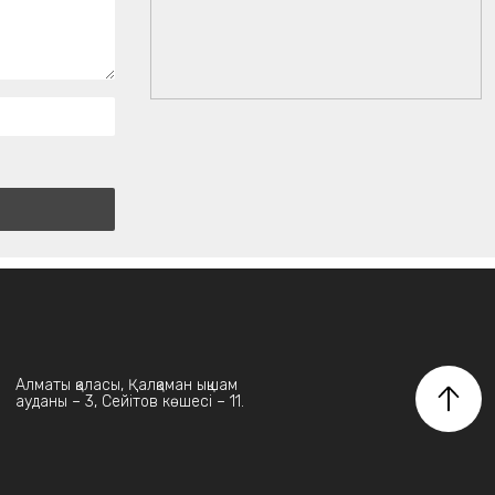
Алматы қаласы, Қалқаман ықшам
ауданы – 3, Сейітов көшесі – 11.