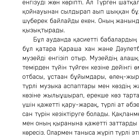
енгізуді жөн көріпті. Ал Түрген шатқ
қойнауынан сылдырап ағып шыққан бұла
шүберек байлайды екен. Оның жанындағ
қызықтырады.
Бұл ауданда қасиетті бабалардың еск
бұл қатарға Қараша хан және Дәулет
музейді енгізіп отыр. Музейдің алға
темірден түйін түйген кезіне дейінгі
отбасы, ұстаған бұйымдары, өлең-жыр
түрлі музыка аспаптары мен көздің 
көзіне жылыұшырап, ерекше көз тарта
үшін қажетті қару-жарақ, түрлі ат әб
сан түрін кезіктіруге болады. Қақпанм
мен оның қыранына қажетті заттарды 
көресіз. Олармен таныса жүріп түрлі э