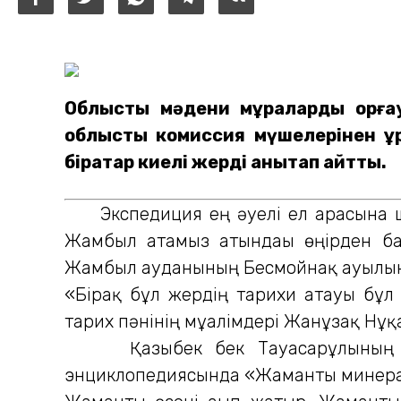
Облыстық мәдени мұраларды қорғ
облыстық комиссия мүшелерінен құ
бірқатар киелі жерді анықтап қайтты.
Экспедиция ең әуелі ел арасына шығ
Жамбыл атамыз атындағы өңірден б
Жамбыл ауданының Бесмойнақ ауылына 
«Бірақ бұл жердің тарихи атауы бұл 
тарих пәнінің мұғалімдері Жанұзақ Нұқ
Қазыбек бек Тауасарұлының «Түп 
энциклопедиясында «Жаманты минералд