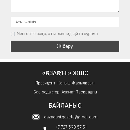
Мені есте сақта, аты-жөнімді қайта сұрама
«ҚАЗАҚ ҮНІ» ЖШС
Президент: Қаныш Жарылқасын
Бас редактор: Азамат Тасқараұлы
БАЙЛАНЫС
qazaquni.gazeta@gmail.com
+7 727 398 57 31