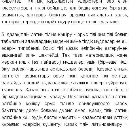
күшейтеді. Ұлттық құрылыстың үдерістерін зерттеген
классиктердің пікірі бойынша, әліпбидің өзгеруі біртұтас
азаматтық ұлттарды біріктіру арқылы аяқталатын халық
топтарын тереңдетіп қайта құру процестерін тудырады.
3. Қазақ тілін латын тіліне көшіру - орыс тілі ана тілі болып
табылатын адамдардың мәдени және тілдік мүдделеріне еш
әсерін тигізбейді. Орыс тілі қазақ әліпбиінің өзгеруінен
ешқандай зиян шекпейді. Тек таза материалдық және
меркантилдік (өз пайдасы) мүдделері үшін (бірнеше тілді
білу еңбек нарығында артықшылық береді), Қазақстанның
көптеген азаматтары орыс тілін қатынас тілі ретінде
сақтайды, сондай-ақ қазақ және ағылшын тілдерін үйренуге
тырысады. Қазақ тілі латын әліпбиіне ауысқан соң белгілі
бір модернизацияға ұшырайды. Осылайша, қазақ тілін латын
әліпбиіне көшіру орыс тілінде сөйлеушілерге қарсы
бағытталған деген болжам дұрыс емес. Қазақ тілін латын
әліпбиіне көшірудің басты мақсаты - Қазақстандағы ұлттық
құрылыс үдерісін күшейту. Қазақ тілін латындандыру -