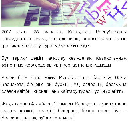
2017 жылғы 26 қазанда Қазақстан Республикасы
Президентінің қазақ тілі әліпбиінің кирилицадан латын
графикасына көшуі туралы Жарлығы шықты.
Бұл тарихи шешім талқылау кезінде-ақ, Қазақстанның
өзінен тыс жерлерде әртүрлі кертартпалық тудырды.
Ресей білім және ғылым Министрлігінің басшысы Ольга
Васильева бірнеше ай бүрын ТМД елдерінің барлығына
славян әліпбиі-кирилицаны қайтару туралы ұсыныс айтты.
Жақын арада Атамбаев: "Шамасы, Қазақстан кирилицадан
латынға көшкісі келетіні бекерден бекер емес, бүл -
Ресейден алшақтау" деп мәлімдеді.