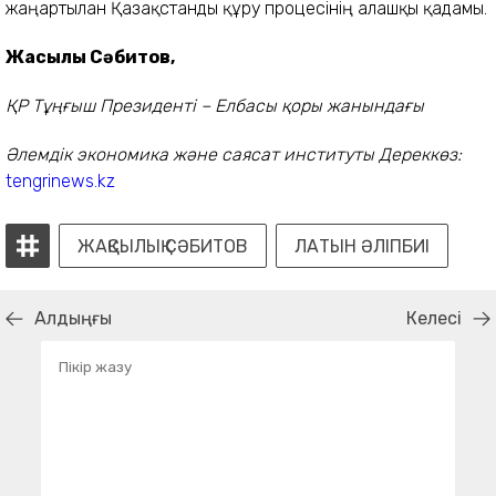
жаңартылған Қазақстанды құру процесінің алғашқы қадамы.
Жақсылық Сәбитов,
ҚР Тұңғыш Президенті – Елбасы қоры жанындағы
Әлемдік экономика және саясат институты
Дереккөз:
tengrinews.kz
ЖАҚСЫЛЫҚ СӘБИТОВ
ЛАТЫН ӘЛІПБИІ
Алдыңғы
Келесі