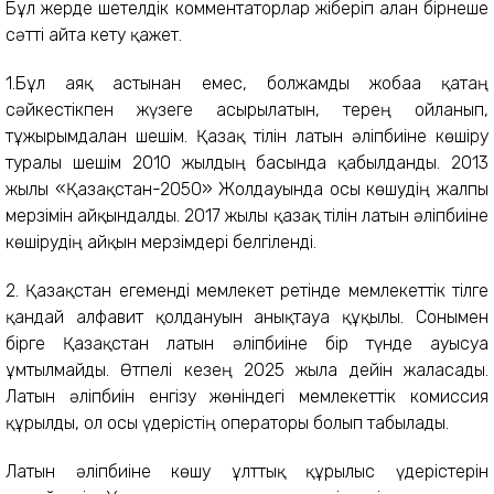
Бұл жерде шетелдік комментаторлар жіберіп алған бірнеше
сәтті айта кету қажет.
1.Бұл аяқ астынан емес, болжамды жобаға қатаң
сәйкестікпен жүзеге асырылатын, терең ойланып,
тұжырымдалған шешім. Қазақ тілін латын әліпбиіне көшіру
туралы шешім 2010 жылдың басында қабылданды. 2013
жылғы «Қазақстан-2050» Жолдауында осы көшудің жалпы
мерзімін айқындалды. 2017 жылы қазақ тілін латын әліпбиіне
көшірудің айқын мерзімдері белгіленді.
2. Қазақстан егеменді мемлекет ретінде мемлекеттік тілге
қандай алфавит қолдануын анықтауға құқылы. Сонымен
бірге Қазақстан латын әліпбиіне бір түнде ауысуға
ұмтылмайды. Өтпелі кезең 2025 жылға дейін жалғасады.
Латын әліпбиін енгізу жөніндегі мемлекеттік комиссия
құрылды, ол осы үдерістің операторы болып табылады.
Латын әліпбиіне көшу ұлттық құрылыс үдерістерін