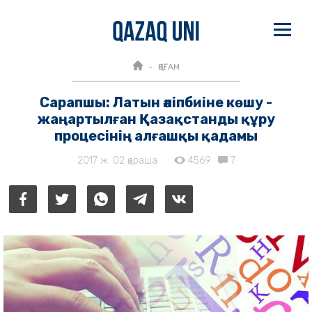
ҚОҒАМ
Сарапшы: Латын әліпбиіне көшу -
жаңартылған Қазақстанды құру
процесінің алғашқы қадамы
2017 ж. 02 қараша
4569
7