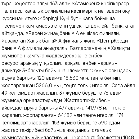
түрлі кеңестер алды. 163 адам «Атамекен» кәсіпкерлер
палатасы қалалық филиалына кәсіпкерлік негіздерін оқу
курсынан өтуге жіберілді. Күні бүгін қала бойынша
несиемен қамтамасыз ететін үш екінші деңгейлі банк, атап
айтқанда, «Ресей жинақ банкі» АҚ еншілес филиалы,
«Қазақстан Халық банкі» АҚ филиалы және «ЦентрКредит
банкі» АҚ филиалы анықталды. Бағдарламаның «Халықты
жұмыспен қамтуға жәрдемдесу және еңбек
ресурстарының ұтқырлығы арқылы еңбек нарығын
дамыту» 3-бағыты бойынша әлеуметтік жұмыс орындарын
ашуға барлығы 120 адамға 18,530 млн. теңге бөлініп,
жоспарланған 5266,0 мың теңге толық игерілді. Сегіз айда
49 келісімшарт жасалып, 37 жұмыс берушіге 76 адам
жұмысқа орналастырылды. Жастар тәжірибесін
ұйымдастыруға барлығы 477 адамға 141,978 млн теңге
қаралып, жоспарланған 64,182 млн теңге игерілді. 174
келісімшарт жасалып, 153 жұмыс берушіге 590 адам
жастар тәжірибесі бойынша жолданды. Қоғамдық
жұмыстарды ұйымдастыру үшін жергілікті бюджеттен 1048