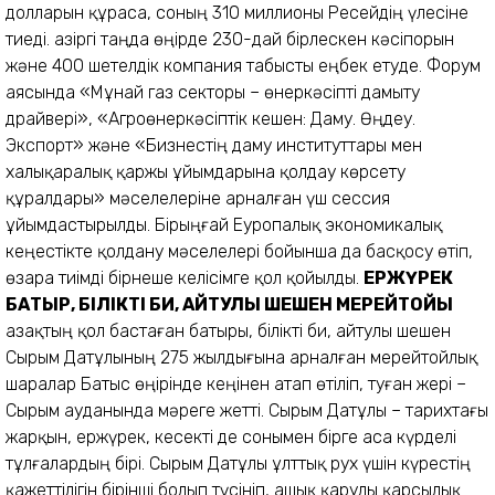
долларын құраса, соның 310 миллионы Ресейдің үлесіне
тиеді. Қазіргі таңда өңірде 230-дай бірлескен кәсіпорын
және 400 шетелдік компания табысты еңбек етуде. Форум
аясында «Мұнай газ секторы – өнеркәсіпті дамыту
драйвері», «Агроөнеркәсіптік кешен: Даму. Өңдеу.
Экспорт» және «Бизнестің даму институттары мен
халықаралық қаржы ұйымдарына қолдау көрсету
құралдары» мәселелеріне арналған үш сессия
ұйымдастырылды. Бірыңғай Еуропалық экономикалық
кеңестікте қолдану мәселелері бойынша да басқосу өтіп,
өзара тиімді бірнеше келісімге қол қойылды.
ЕРЖҮРЕК
БАТЫР, БІЛІКТІ БИ, АЙТУЛЫ ШЕШЕН МЕРЕЙТОЙЫ
Қазақтың қол бастаған батыры, білікті би, айтулы шешен
Сырым Датұлының 275 жылдығына арналған мерейтойлық
шаралар Батыс өңірінде кеңінен атап өтіліп, туған жері –
Сырым ауданында мәреге жетті. Сырым Датұлы – тарихтағы
жарқын, ержүрек, кесекті де сонымен бірге аса күрделі
тұлғалардың бірі. Сырым Датұлы ұлттық рух үшін күрестің
қажеттілігін бірінші болып түсініп, ашық қарулы қарсылық