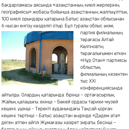
бағдарламасы аясында «Қазақстанның киелі жерлерінің
географиясы» жобасы бойынша Қазақстанның жалпыұлттық
100 киелі орындары қатарына Батыс Қазақстан облысынан
6 нысан енгізу көзделіп отыр.
Бұл туралы облыс әкімі,
партия филиалы­ның
төрағасы Алтай
Көлгіновтің
төрағалығымен өткен
«Нұр Отан» партиясы
облыстық
филиалының кезектен
тыс ХХІ
конференциясында
айтылды. Олардың қатарында: бірінші – ортағасырлық
Жайық қалашығы; екінші – Бөкей ордасы тарихи-музей
кешені; үшінші - Теректі ауданындағы Тақсай қорған
кешені; төртінші - Батыс Қазақстан өңірінде «Дәдем ата»
деген атпен әйгілі Жұмағазы хазірет зираты; бесінші –