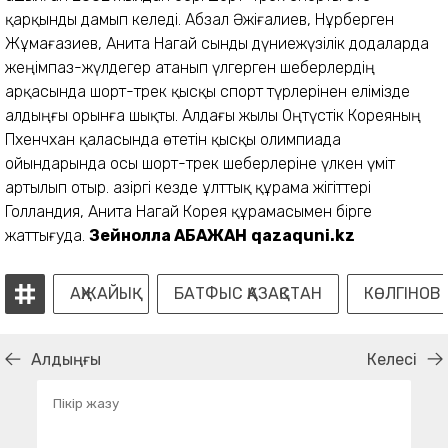
қарқынды дамып келеді. Абзал Әжіғалиев, Нұрберген
Жұмағазиев, Анита Нагай сынды дүниежүзілік додаларда
жеңімпаз-жүлдегер атанып үлгерген шеберлердің
арқасында шорт-трек қысқы спорт түрлерінен елімізде
алдыңғы орынға шықты. Алдағы жылы Оңтүстік Кореяның
Пхенчхан қаласында өтетін қысқы олимпиада
ойындарында осы шорт-трек шеберлеріне үлкен үміт
артылып отыр. Қазіргі кезде ұлттық құрама жігіттері
Голландия, Анита Нагай Корея құрамасымен бірге
жаттығуда.
Зейнолла АБАЖАН
qazaquni.kz
АҚЖАЙЫҚ
БАТФЫС ҚАЗАҚСТАН
КӨЛГІНОВ
Алдыңғы
Келесі