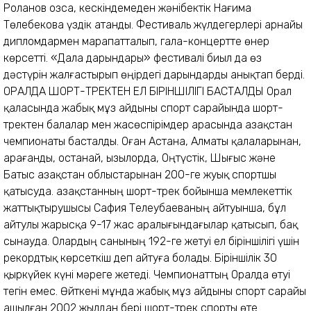
Роланов озса, кескіндемеден жәнібектік Нағима
Төлебекова үздік атанды. Фестиваль жүлдегерлері арнайы
дипломдармен марапатталып, гала-концертте өнер
көрсетті. «Дала дарындары» фестивалі биыл да өз
дәстүрін жалғастырып өңірдегі дарындарды анықтап берді.
ОРАЛДА ШОРТ-ТРЕКТЕН ЕЛ БІРІНШІЛІГІ БАСТАЛДЫ Орал
қаласында жабық мұз айдыны спорт сарайында шорт-
тректен балалар мен жасөспірімдер арасында Қазақстан
чемпионаты басталды. Оған Астана, Алматы қалаларынан,
Қарағанды, Қостанай, Қызылорда, Оңтүстік, Шығыс және
Батыс Қазақстан облыстарынан 200-ге жуық спортшы
қатысуда. Қазақстанның шорт-трек бойынша мемлекеттік
жаттықтырушысы Сафия Телеубаеваның айтуынша, бұл
айтулы жарысқа 9-17 жас аралығындағылар қатысып, бақ
сынауда. Олардың санының 192-ге жетуі ел біріншілігі үшін
рекордтық көрсеткіш деп айтуға болады. Біріншілік 30
қыркүйек күні мәреге жетеді. Чемпионаттың Оралда өтуі
тегін емес. Өйткені мұнда жабық мұз айдыны спорт сарайы
ашылған 2002 жылдан бері шорт-трек спорты өте