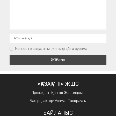
Мені есте сақта, аты-жөнімді қайта сұрама
«ҚАЗАҚ ҮНІ» ЖШС
Президент: Қаныш Жарылқасын
Бас редактор: Азамат Тасқараұлы
БАЙЛАНЫС