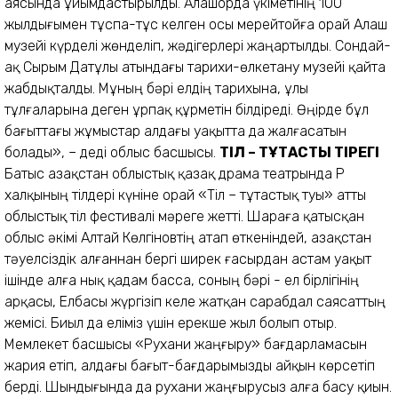
аясында ұйымдастырылды. Алашорда үкіметінің 100
жылдығымен тұспа-тұс келген осы мерейтойға орай Алаш
музейі күрделі жөнделіп, жәдігерлері жаңартылды. Сондай-
ақ Сырым Датұлы атындағы тарихи-өлкетану музейі қайта
жабдықталды. Мұның бәрі елдің тарихына, ұлы
тұлғаларына деген ұрпақ құрметін білдіреді. Өңірде бұл
бағыттағы жұмыстар алдағы уақытта да жалғасатын
болады», – деді облыс басшысы.
ТІЛ – ТҰТАСТЫҚ ТІРЕГІ
Батыс Қазақстан облыстық қазақ драма театрында ҚР
халқының тілдері күніне орай «Тіл – тұтастық туы» атты
облыстық тіл фестивалі мәреге жетті. Шараға қатысқан
облыс әкімі Алтай Көлгіновтің атап өткеніндей, Қазақстан
тәуелсіздік алғаннан бергі ширек ғасырдан астам уақыт
ішінде алға нық қадам басса, соның бәрі - ел бірлігінің
арқасы, Елбасы жүргізіп келе жатқан сарабдал саясаттың
жемісі. Биыл да еліміз үшін ерекше жыл болып отыр.
Мемлекет басшысы «Рухани жаңғыру» бағдарламасын
жария етіп, алдағы бағыт-бағдарымызды айқын көрсетіп
берді. Шындығында да рухани жаңғырусыз алға басу қиын.