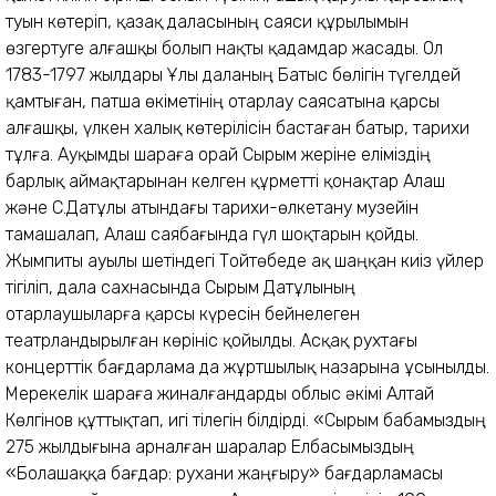
туын көтеріп, қазақ даласының саяси құрылымын
өзгертуге алғашқы болып нақты қадамдар жасады. Ол
1783-1797 жылдары Ұлы даланың Батыс бөлігін түгелдей
қамтыған, патша өкіметінің отарлау саясатына қарсы
алғашқы, үлкен халық көтерілісін бастаған батыр, тарихи
тұлға. Ауқымды шараға орай Сырым жеріне еліміздің
барлық аймақтарынан келген құрметті қонақтар Алаш
және С.Датұлы атындағы тарихи-өлкетану музейін
тамашалап, Алаш саябағында гүл шоқтарын қойды.
Жымпиты ауылы шетіндегі Тойтөбеде ақ шаңқан киіз үйлер
тігіліп, дала сахнасында Сырым Датұлының
отарлаушыларға қарсы күресін бейнелеген
театрландырылған көрініс қойылды. Асқақ рухтағы
концерттік бағдарлама да жұртшылық назарына ұсынылды.
Мерекелік шараға жиналғандарды облыс әкімі Алтай
Көлгінов құттықтап, игі тілегін білдірді. «Сырым бабамыздың
275 жылдығына арналған шаралар Елбасымыздың
«Болашаққа бағдар: рухани жаңғыру» бағдарламасы