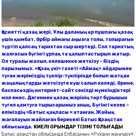
Қасиетті қазақ жері. Ұлы даланың әр пұшпағы қазақ
үшін қымбат. Әрбір аймағы аңызға толы, топырағын
түртіп қалсаң тарихтан сыр шертеді. Сол тарихтың
жалғасын бүгінгі ұрпақ та қалыптастырып жатыр.
Ол туралы жазып, келешекке жеткізу - біздің
парызымыз. «Қазақ үні» газеті «Аймақ» айдарымен
туған жеріміздің түкпір-түкпірінде болып жатқан
жаңалықтарды жеткізуге күш салып келеді. Әрине,
баспасөздің интернет-сайт секілді мүмкіндіктері
мол емес. Дегенмен қазақ жерінің төрт бұрышын
түгел қамтуға тырысарымыз анық. Бүгінгі кезек –
еліміздің «Батыс қақпасы « атанған, Жайық
жағалауын жайлаған берекелі Батыс Қазақстан
облысында.
КИЕЛІ ОРЫНДАР ТІЗІМІ ТОЛЫҒАДЫ
Батыс Қазақстан облысында Елбасының «Рухани жаңғыру»