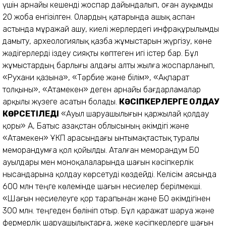
үшін арнайы кешенді жоспар дайындалып, оған ауқымды
20 жоба енгізілген. Олардың қатарында ашық аспан
астында мұражай ашу, киелі жерлердегі инфрақұрылымды
дамыту, археологиялық қазба жұмыстарын жүргізу, көне
жәдігерлерді іздеу сияқты көптеген игі істер бар. Бұл
жұмыстардың барлығы алдағы алты жылға жоспарланып,
«Рухани қазына», «Тәрбие және білім», «Ақпарат
толқыны», «Атамекен» деген арнайы бағдарламалар
арқылы жүзеге асатын болады.
КӘСІПКЕРЛЕРГЕ ҚОЛДАУ
КӨРСЕТІЛЕДІ
«Ауыл шаруашылығын қаржылай қолдау
қоры» АҚ, Батыс Қазақстан облысының әкімдігі және
«Атамекен» ҰКП арасындағы ынтымақтастық туралы
меморандумға қол қойылды. Аталған меморандум БҚО
ауылдары мен моноқалаларында шағын кәсіпкерлік
нысандарына қолдау көрсетуді көздейді. Келісім аясында
600 млн теңге көлемінде шағын несиелер берілмекші.
«Шағын несиелеуге қор тарапынан және БҚО әкімдігінен
300 млн. теңгеден бөлініп отыр. Бұл қаражат шаруа және
фермерлік шаруашылықтарға, жеке кәсіпкерлерге шағын