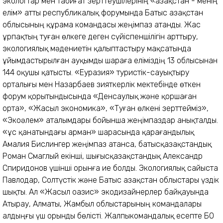
экологтар мен табиғат зерттеушілерінің «Қазақстан - менің
елім» атты республикалық форумында Батыс Қазақстан
облысының құрама командасы жеңімпаз атанды. Жас
ұрпақтың туған өлкеге деген сүйіспеншілігін арттыру,
экологиялық мәдениетін қалыптастыру мақсатында
ұйымдастырылған ауқымды шараға еліміздің 13 облысынан
144 оқушы қатысты. «Еуразия» туристік-сауықтыру
орталығы мен Назарбаев зияткерлік мектебінде өткен
форум қорытындысында «Денсаулық және қоршаған
орта», «Жасыл экономика», «Туған өлкені зерттейміз»,
«Экоәлем» аталымдары бойынша жеңімпаздар анықталды.
«Құс қанатындағы арман» шарасында қарағандылық
Амалия Бислингер жеңімпаз атанса, батысқазақстандық
Роман Смаглый екінші, шығысқазақстандық Александр
Спиридонов үшінші орынға ие болды. Экологиялық сайыста
Павлодар, Солтүстік және Батыс Қазақстан облыстары үздік
шықты. Ал «Жасыл оазис» экодизайнерлер байқауында
Атырау, Алматы, Жамбыл облыстарының командалары
алдыңғы үш орынды бөлісті. Жалпыкомандалық есепте БҚО