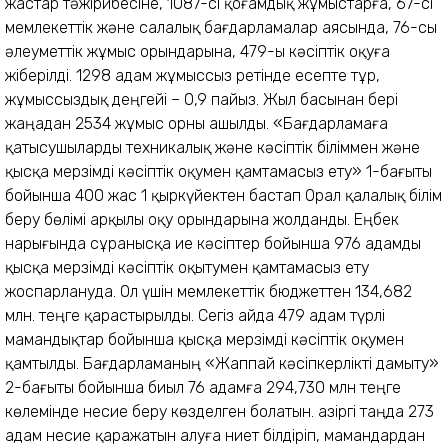
жастар тәжірибесіне, 1087-сі қоғамдық жұмыстарға, 67-сі
мемлекеттік және салалық бағдарламалар аясында, 76-сы
әлеуметтік жұмыс орындарына, 479-ы кәсіптік оқуға
жіберілді. 1298 адам жұмыссыз ретінде есепте тұр,
жұмыссыздық деңгейі – 0,9 пайыз. Жыл басынан бері
жаңадан 2534 жұмыс орны ашылды. «Бағдарламаға
қатысушыларды техникалық және кәсіптік біліммен және
қысқа мерзімді кәсіптік оқумен қамтамасыз ету» 1-бағыты
бойынша 400 жас 1 қыркүйектен бастап Орал қалалық білім
беру бөлімі арқылы оқу орындарына жолданды. Еңбек
нарығында сұранысқа ие кәсіптер бойынша 976 адамды
қысқа мерзімді кәсіптік оқытумен қамтамасыз ету
жоспарлануда. Ол үшін мемлекеттік бюджеттен 134,682
млн. теңге қарастырылды. Сегіз айда 479 адам түрлі
мамандықтар бойынша қысқа мерзімді кәсіптік оқумен
қамтылды. Бағдарламаның «Жаппай кәсіпкерлікті дамыту»
2-бағыты бойынша биыл 76 адамға 294,730 млн теңге
көлемінде несие беру көзделген болатын. Қазіргі таңда 273
адам несие қаражатын алуға ниет білдіріп, мамандардан