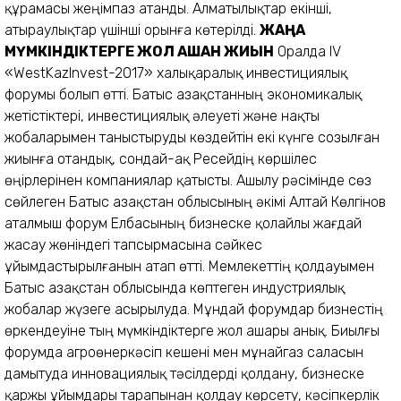
құрамасы жеңімпаз атанды. Алматылықтар екінші,
атыраулықтар үшінші орынға көтерілді.
ЖАҢА
МҮМКІНДІКТЕРГЕ ЖОЛ АШҚАН ЖИЫН
Оралда IV
«WestKazInvest-2017» халық­ара­лық инвестициялық
форумы болып өтті. Батыс Қазақстанның экономикалық
жетістіктері, инвестициялық әлеуеті және нақты
жобаларымен таныстыруды көздейтін екі күнге созылған
жиынға отандық, сондай-ақ Ресейдің көршілес
өңірлерінен компаниялар қатысты. Ашылу рәсімінде сөз
сөйлеген Батыс Қазақстан облысының әкімі Алтай Көлгінов
аталмыш форум Елбасының бизнеске қолайлы жағдай
жасау жөніндегі тапсырмасына сәйкес
ұйымдастырылғанын атап өтті. Мемлекеттің қолдауымен
Батыс Қазақстан облысында көптеген индустриялық
жобалар жүзеге асырылуда. Мұндай форумдар бизнестің
өркендеуіне тың мүмкіндіктерге жол ашары анық. Биылғы
форумда агроөнеркәсіп кешені мен мұнайгаз саласын
дамытуда инновациялық тәсілдерді қолдану, бизнеске
қаржы ұйымдары тарапынан қолдау көрсету, кәсіпкерлік