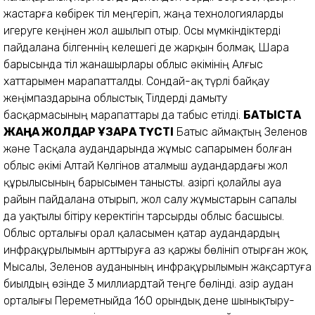
жастарға көбірек тіл меңгеріп, жаңа технологияларды
игеруге кеңінен жол ашылып отыр. Осы мүмкіндіктерді
пайдалана білгеннің келешегі де жарқын болмақ. Шара
барысында тіл жанашырлары облыс әкімінің Алғыс
хаттарымен марапатталды. Сондай-ақ түрлі байқау
жеңімпаздарына облыстық Тілдерді дамыту
басқармасының марапаттары да табыс етілді.
БАТЫСТА
ЖАҢА ЖОЛДАР ҰЗАРА ТҮСТІ
Батыс аймақтың Зеленов
және Тасқала аудандарында жұмыс сапарымен болған
облыс әкімі Алтай Көлгінов аталмыш аудандардағы жол
құрылысының барысымен танысты. Қазіргі қолайлы ауа
райын пайдалана отырып, жол салу жұмыстарын сапалы
да уақтылы бітіру керектігін тарсырды облыс басшысы.
Облыс орталығы орал қаласымен қатар аудандардың
инфрақұрылымын арттыруға аз қаржы бөлініп отырған жоқ.
Мысалы, Зеленов ауданының инфрақұрылымын жақсартуға
биылдың өзінде 3 миллиардтай теңге бөлінді. Қазір аудан
орталығы Переметныйда 160 орындық дене шынықтыру-