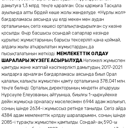
дамытуға 1,3 млрд. теңге қаралған. Осы қаржыға Тасқала
ауылында алты бірдей көше жолы жөнделуде. «Нұрлы жол»
бағдарламасы аясында үш елді мекен мен аудан
орталығының сегіз көшесі орталықтандырылған су көзіне
қосылды. Өңір басшысы осындай сапарлар кезінде
құрылыс жұмыстарының барысы тексеріліп қана қоймай,
алдағы жылы атқарылатын жұмыстардың да
пысықталатынын жеткізді.
МЕМЛЕКЕТТІК ҚОЛДАУ
ШАРАЛАРЫ ЖҮЗЕГЕ АСЫРЫЛУДА
Нәтижелі жұмыспен
қамтуды және жаппай кәсіпкерлікті дамытудың 2017-2021
жылдарға арналған бағдарламасы аясында биыл Орал
қалалық халықты жұмыспен қамту орталығына 378,041 млн.
теңге бөлінді. Орталық директорының міндетін атқарушы
Нұрсәуле Елеуованың айтуынша, биылғы 1-қыркүйекке
дейін жұмысқа орналасу мәселесімен 6944 адам жолығып,
соның ішінде 2634-і жұмыссыз ретінде танылды. Сегіз айда
4384 адам мемлекеттік қолдау шараларымен, соның ішінде
2085-і тұрақты жұмыспен қамтылды. Сондай-ақ 590-ы