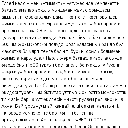
Елдегі келісім мен ынтымақтың нәтижесінде мемлекеттік
бағдарламалар арқылы мыңдаған жұмыс орындары
ашылып, инфрақұрылым дамып, көптеген кәсіпорындар
жұмыс жасап жатыр. Бір ғана «Нұрлы жол» бағдарламасы
арқылы облысқа 28 млрд. теңге бөлініп, сол қаржыға
қыруар шаруа атқарылуда. Мысалы, биыл облыс көлемінде
500 шақырым жол жөнделуде. Орал қаласының өзінде бұл
мақсатқа 8,1 млрд. теңге бөлініп, бұрын-соңды болмаған
жұмыс атқарылуда. «Нұрлы жер» бағдарламасы аясында
өңірде биыл 1600 тұрғын баспаналы болмақшы. «Рухани
жаңғыру» бағдарламасының басты мақсаты – халықты
біріктіру, тарихымызды түгендеп, болашағымызды
айқындай түсу. Тек біздің өңірде ғана сексеннен астам ұлт
өкілдері тұрады. Біз біртұтас ұлтпыз. Осы ретте мемлекеттік
тіліміздің барша ұлт өкілдерін ұйыстырудағы рөлі айрықша.
Ахмет Байтұрсынұлы айтқандай, елді сақтап қалатын тіл.
Тіл барда мемлекет те бар. Көп тіл білгеннің
артықшылықтарын Астанада өткен «ЭКСПО-2017»
халықаралық көрмесі де дәлелдеп берді. Әсіресе, қазіргі