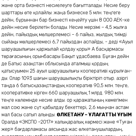
және орта бизнесті несиелеуге бағытталады. Несие беру
шарттары өте қолайлы: жаңа бизнеске 5 млн. теңгеге
дейін, бұрыннан бар бизнесті кеңейту үшін 8 000 АЕК-ке
дейін несие берілетін болады. Несие мерзімі – 4,5 жылға
дейін, пайыздық мөлшерлемесі – 6 пайыз, жылдық тиімді
сыйақы мөлшерлемесі 6,7 пайыздан аспайды, - деді «Ауыл
шаруашылығын қаржылай қолдау қоры» АҚ басқармасы
төрағасының орынбасары Бақыт Құдасбаева. Бұған дейін
де Батыс Қазақстан облысында аталмыш қордың
қатысуымен 25 ауыл шаруашылығы кооперативі құрылған-
ды. Олар 1093 шағын шаруашылықты біріктіріп отыр. Қазіргі
таңда 6 батысқазақстандық кооператив 90,5 млн. теңге,
кооперативке кірген 660 шаруашылық 1 млрд. 980 млн.
теңге көлемінде несие алды. Қор қаражатының көмегімен
мал сою және сүт қабылдау бекеттері, 2,6 мыңнан астам
мал басы сатып алынды.
ӨЛКЕТАНУ – ҰЛАҒАТТЫ ҰҒЫМ
Оралда «ЭКСПО –2017» халықаралық көрмесі және «Туған
жер» бағдарламасы аясында жас өлкетанушылардың,