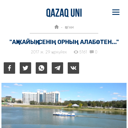
ҚОҒАМ
"АҚЖАЙЫҚ, СЕНІҢ ОРНЫҢ АЛАБӨТЕН..."
2017 ж. 29 қыркүйек
5161
0