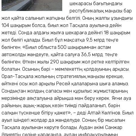
шекарасы бағытындағы
республикалық маңызы бар
жол қайта салынып жатқаны белгілі. Оның жалпы ұзындығы
104 шақырым болса, биыл жол Тасқала ауылына дейін
жетеді. Сонда алдағы жылға шекараға дейінгі 18 шақырым
жол бөлігі қалады. Биыл бұл мақсатқа 9,5 млрд теңге
бөлінген. «Биыл облыста 500 шақырымнан астам
автожолды жөндеуге, қайта салуға 36,5 млрд. теңге
бөлінген. Өткен жылы 290 шақырым жол ретке келтірілген
болатын. Осының бәрі – мемлекеттің қолдауының арқасы.
Орал-Тасқала жолының стратегиялық маңызы ерекше,
өйткені осы жол арқылы Ресей қалаларына шыға аламыз.
Сондықтан жолдың сапасы мен құрылыс жұмыстарының
мерзімінде аяқталуына айрықша мән беру керек. Яғни ауа
райының ашық-жарық кезін тиімді пайдаланып, бәрін
салқын түскенше бітіру қажет», – деді Алтай Көлгінов. Биыл
ауыл ішіндегі жолдар да жөнделуде. Соның бір мысалын
Тасқала ауылынан көруге болады. Аудан әкімі Санжар
Әлиевтің сөзіне қарағанда, аудан инфрақұрылымын