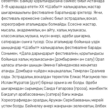
себептен. Байқау қорытындысына сәйкес биыл Астанада
3-8 қарашада өтетін ХХ «Шабыт» халықаралық жастар
шығармашылығы фестиваліне баратындар іріктелді. Яғни,
фестиваль ережесіне сәйкес биыл эстрадалық вокал,
хореография аталымдары болмайды. Есесіне жастар,
мысалы, академиялық ән айту, халық музыкасы,
классикалық музыка, мүсін өнері, әдеби шығарма,
сатирадан сынға түседі. Осы аталымдар бойынша үздік
шыққандар «Шабыт» халықаралық фестиваліне барады.
Сонымен, «Дала дарындары» фестивалінің қорытындысы
бойынша халық музыкасынан (домбырамен ән салу) Орал
қаласы атынан шыққан Әмина Ғайнеденова жеңімпаз
атанды. Домбыра-күйден жаңақалалық Темірлан Сралиев
озды. Эстрадалық вокалдан теректілік Елжас Мағзұмов пен
Ислам Мұратов (дуэт) бірінші орынға ие болды. Әдеби
шығармадан сырымдық Саида Ғапарова (проза), жәнібектік
Бағдагүл Қарабасованың (сатира) бағы жанды.
Хореографиядан оралдық Аружан Серікбаеваның мерейі
үстем болды. Бейнелеу өнері жанрынан зеленовтық Әлібек