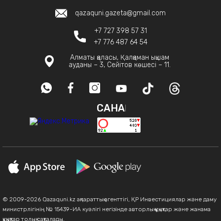
qazaquni.gazeta@gmail.com
+7 727 398 57 31
+7 776 487 64 54
Алматы қаласы, Қалқаман ықшам
ауданы – 3, Сейітов көшесі – 11.
САНАҚ
© 2009-2026 Qazaquni.kz ақпараттық агенттігі, ҚР Инвестициялар және даму
министрлігінің № 15439-ИА куәлігі негізінде авторлық құқықтар және жанама
құқықтар толық сақталады.