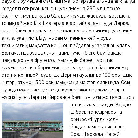
сауықтыру кешені салынып жатыр. Қараша айында аяқталуы
көзделіп отырған кешен құрылысына 280 млн. теңге
бөлінген, мұнда қазір 52 адам жұмыс жасауда. Құрылыста
толықтай жергілікті материалдар пайдаланылуда. Деркөл
өзені бойында салынып жатқан су қоймасының құрылысы
аяқталуға тиісті. Бұл нысан біткеннен кейін суды
техникалық мақсатта кеңінен пайдалануға жол ашылады.
Бұл ауыл шаруашылығын дамытумен бірге бау-бақша
дақылдарын өсіруге мол мүмкіндік береді. Құрылыс
жұмыстарының барысымен танысқан өңір басшысының
атап өткеніндей, ауданда Дариян ауылында 100 орындық
интернатымен 300 орындық жаңа мектеп салынуда. Осы
ауылда мәдениет үйіне де күрделі жөндеу жұмыстары
жүргізілуде. Дариян-Кирсанов бағытындағы жол құрылысы
да аяқталып қалды.
Өңірде
Елбасы тапсырмасына
сәйкес «Нұрлы жол»
бағдарламасы аясында
Орал-Тасқала-Ресей