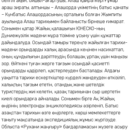
белгілі ақын, ойшыл-ағартушы, Алаш қайраткері Ғұмар
Қараш зираты; алтыншы – Алашорда үкіметінің батыс қанаты
– Күнбатыс Алашордасының орталығы болған Жымпиты
ауылында Алаш тарихымен байланысты бірнеше ғимарат.
Сонымен қатар Жайық қалашығын ЮНЕСКО-ның
Дүниежүзілік мәдени мұра тізіміне ұсыну үшін құжаттар
дайындалуда. Осындай тамыры тереңге жайылған тарихи-
мәдени орындарды халық арасында кеңінен насихаттап,
оның құндылығын дәріптеудің болашақ ұрпақ үшін маңызы
зор. Өйткені туған жерге тағзым осындай қасиетті
орындарды қадірлеп, қастерлеуден басталады. Алдағы
уақытта тарихи ескерткіштер күрделі жөндеуден өткізіліп,
халықтың тағзым ететін, отандық және шетелдік
туристердің жиі келетін, қазақ тарихынан сыр шертетін
киелі орындарға айналады. Сонымен бірге Ақ Жайық
өңірінің электронды энциклопедиясы әзірленіп, Батыс
Қазақстан тарихын өзге өңірлерге, көрші мемлекеттерге
таныту мақсатында экспедициялық жұмыс жүргізуде.
Облыста «Рухани жаңғыру» бағдарламасын жүзеге асыру