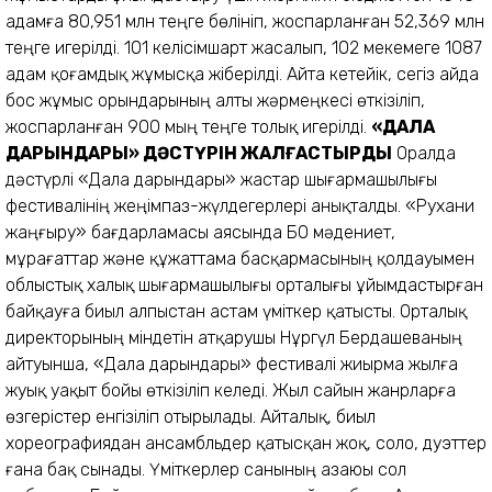
адамға 80,951 млн теңге бөлініп, жоспарланған 52,369 млн
теңге игерілді. 101 келісімшарт жасалып, 102 мекемеге 1087
адам қоғамдық жұмысқа жіберілді. Айта кетейік, сегіз айда
бос жұмыс орындарының алты жәрмеңкесі өткізіліп,
жоспарланған 900 мың теңге толық игерілді.
«ДАЛА
ДАРЫНДАРЫ» ДӘСТҮРІН ЖАЛҒАСТЫРДЫ
Оралда
дәстүрлі «Дала дарындары» жастар шығармашылығы
фестивалінің жеңімпаз-жүлдегерлері анықталды. «Рухани
жаңғыру» бағдарламасы аясында БҚО мәдениет,
мұрағаттар және құжаттама басқармасының қолдауымен
облыстық халық шығармашылығы орталығы ұйымдастырған
байқауға биыл алпыстан астам үміткер қатысты. Орталық
директорының міндетін атқарушы Нұргүл Бердашеваның
айтуынша, «Дала дарындары» фестивалі жиырма жылға
жуық уақыт бойы өткізіліп келеді. Жыл сайын жанрларға
өзгерістер енгізіліп отырылады. Айталық, биыл
хореографиядан ансамбльдер қатысқан жоқ, соло, дуэттер
ғана бақ сынады. Үміткерлер санының азаюы сол