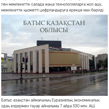
пен мемлекеттік салада жаңа технологияларға жол ашу,
мемлекеттік қызметті цифрландыруға ерекше мән берілді.
Батыс Қазақстан аймағының Еуразия­лық экономикалық
одақ елдерімен тауар айналымы 7 айда 330 млн. АҚШ