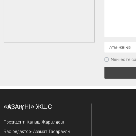
Мені есте са
«ҚАЗАҚ ҮНІ» ЖШС
Президент: Қаныш Жарылқасын
Бас редактор: Азамат Тасқараұлы