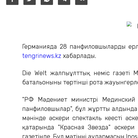
Германияда 28 панфиловшылардың ерл
tengrinews.kz
хабарлады.
Die Welt жалпыұлттық неміс газеті М
батальонының төртінші рота жауынгерле
"РФ Мәдениет министрі Мединский 
панфиловшылар", бұл жұрттың алдында
мәнінде әскери спектакль кеңестің әс
қаңтарында "Красная Звезда" әскери 
газетінде. Бұл мәтіннің аудармасын Ino