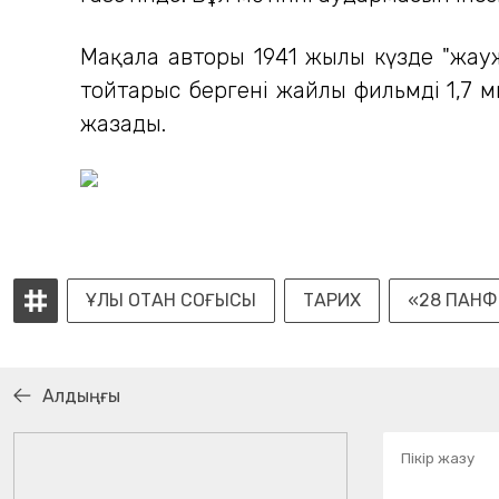
Мақала авторы 1941 жылы күзде "жауж
тойтарыс бергені жайлы фильмді 1,7 
жазады.
ҰЛЫ ОТАН СОҒЫСЫ
ТАРИХ
«28 ПАН
Алдыңғы