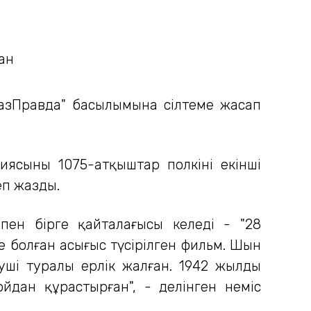
КазПравда" басылымына сілтеме жасап
ясының 1075-атқыштар полкінің екінші
еп жазды.
ен бірге қайталағысы келеді - "28
 болған асығыс түсірілген фильм. Шын
гуші туралы ерлік жалған. 1942 жылдың
ойдан құрастырған", - делінген неміс