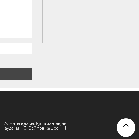
Алматы қаласы, Қалқаман ықшам
ауданы – 3, Сейітов көшесі – 11.