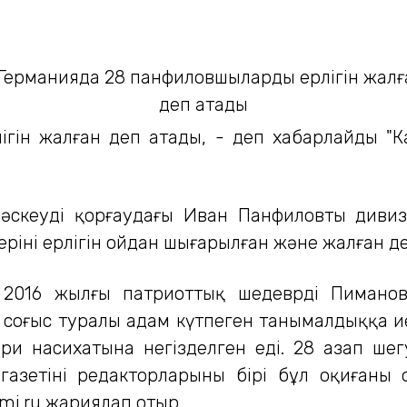
ігін жалған деп атады, - деп хабарлайды "
әскеуді қорғаудағы Иван Панфиловтың дивизи
рінің ерлігін ойдан шығарылған және жалған д
2016 жылғы патриоттық шедеврді Пимановп
 соғыс туралы адам күтпеген танымалдыққа ие
кери насихатына негізделген еді. 28 азап ше
газетінің редакторларының бірі бұл оқиғаны 
smi.ru жариялап отыр.