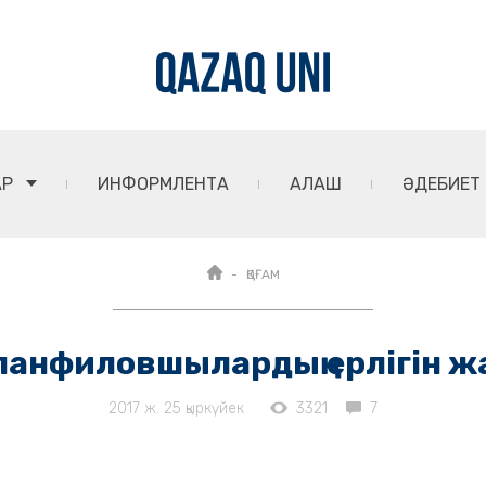
АР
ИНФОРМЛЕНТА
АЛАШ
ӘДЕБИЕТ
ҚОҒАМ
панфиловшылардың ерлігін ж
2017 ж. 25 қыркүйек
3321
7