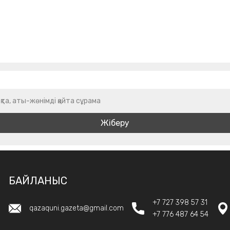
қта, аты-жөнімді қайта сұрама
БАЙЛАНЫС
+7 727 398 57 31
qazaquni.gazeta@gmail.com
+7 776 487 64 54