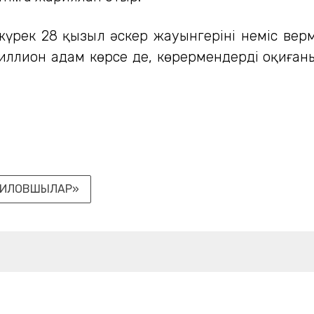
үрек 28 қызыл әскер жауынгерінің неміс ве
миллион адам көрсе де, көрермендерді оқиған
ФИЛОВШЫЛАР»