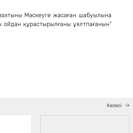
рмахтының Мәскеуге жасаған шабуылына
ың ойдан құрастырылғаны ұялтпағанын"
Келесі