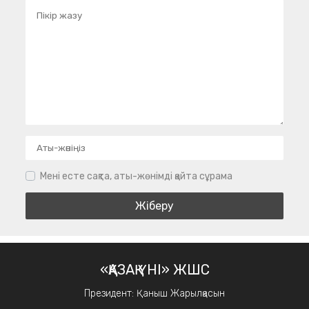
Мені есте сақта, аты-жөнімді қайта сұрама
«ҚАЗАҚ ҮНІ» ЖШС
Президент: Қаныш Жарылқасын