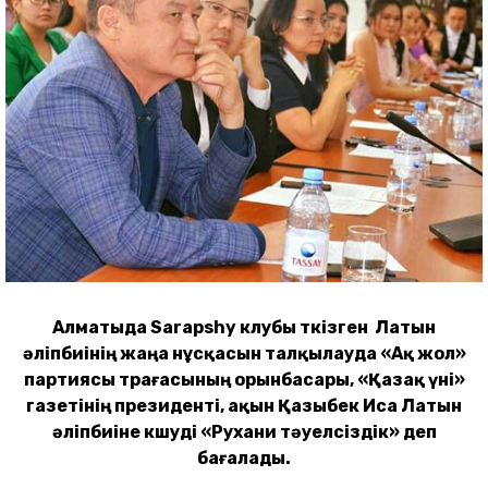
Алматыда Sarapshy клубы өткізген Латын
әліпбиінің жаңа нұсқасын талқылауда «Ақ жол»
партиясы төрағасының орынбасары, «Қазақ үні»
газетінің президенті, ақын Қазыбек Иса Латын
әліпбиіне көшуді «Рухани тәуелсіздік» деп
бағалады.