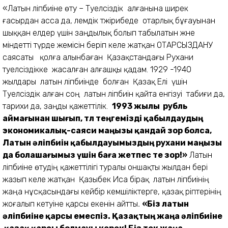
«Латын әліпбиіне өту – Тәуелсіздік алғанына ширек
ғасырдан асса да, әлемдік тәжірибеде отарлық бұғауынан
шыққан елдер үшін заңдылық болып табылатын және
міндетті түрде жемісін беріп келе жатқан ОТАРСЫЗДАНУ
саясаты қолға алынбаған Қазақстандағы Рухани
тәуелсіздікке жасалған алғашқы қадам. 1929 -1940
жылдары латын әліпбиінде болған Қазақ Елі үшін
Тәуелсіздік алған соң латын әліпбиін қайта енгізуі табиғи да,
тарихи да, заңды қажеттілік.
1993 жылы рубль
аймағынан шығып, төл теңгемізді қабылдаудың
экономикалық-саяси маңызы қандай зор болса,
Латын әліпбиін қабылдауымыздың рухани маңызы
да болашағымыз үшін баға жетпес өте зор!»
Латын
әліпбиіне өтудің қажеттілігі туралы оншақты жылдан бері
жазып келе жатқан Қазыбек Иса бірақ латын әліпбиінің
жаңа нұсқасындағы кейбір кемшіліктерге, қазақ әріптерінің
жоғалып кетуіне қарсы екенін айтты
.
«Біз латын
әліпбиіне қарсы емеспіз. Қазақтың жаңа әліпбиіне