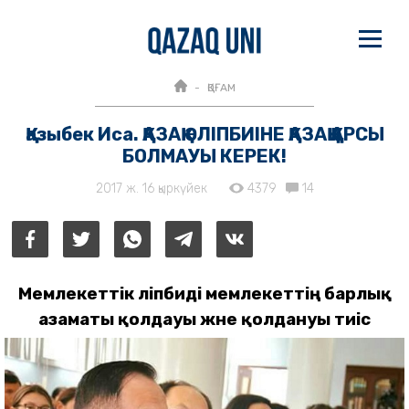
ҚОҒАМ
Қазыбек Иса. ҚАЗАҚ ӘЛІПБИІНЕ ҚАЗАҚ ҚАРСЫ
БОЛМАУЫ КЕРЕК!
2017 ж. 16 қыркүйек
4379
14
Мемлекеттік әліпбиді мемлекеттің барлық
азаматы қолдауы және қолдануы тиіс