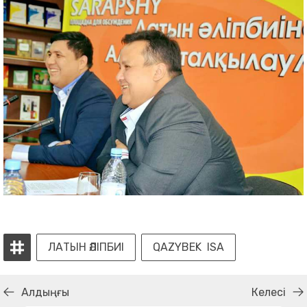
ЛАТЫН ӘЛІПБИІ
QAZYBEK ISA
Алдыңғы
Келесі