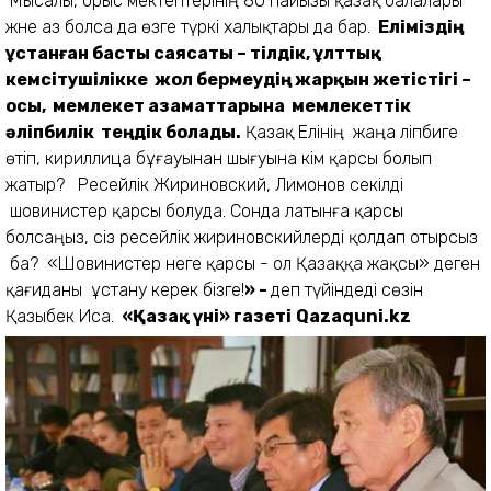
Мысалы, орыс мектептерінің 80 пайызы қазақ балалары
және аз болса да өзге түркі халықтары да бар.
Еліміздің
ұстанған басты саясаты – тілдік, ұлттық
кемсітушілікке жол бермеудің жарқын жетістігі –
осы, мемлекет азаматтарына мемлекеттік
әліпбилік теңдік болады.
Қазақ Елінің жаңа әліпбиге
өтіп, кириллица бұғауынан шығуына кім қарсы болып
жатыр? Ресейлік Жириновский, Лимонов секілді
шовинистер қарсы болуда. Сонда латынға қарсы
болсаңыз, сіз ресейлік жириновскийлерді қолдап отырсыз
ба? «Шовинистер неге қарсы - ол Қазаққа жақсы» деген
қағиданы ұстану керек бізге!
» -
деп түйіндеді сөзін
Қазыбек Иса.
«Қазақ үні» газеті
Qazaquni.kz