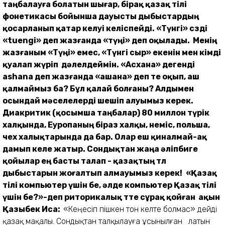
таңбалауға болатын шығар, бірақ қазақ тілі
фонетикасы бойынша дауысты дыбыстардың
қосарланып қатар келуі келіспейді. «Түнгі» сөзді
«tuengi» деп жазғанда «түңі» деп оқылады. Менің
жазғаным «Түңі» емес, «Түнгі сыр» екенін мен кімді
қуалап жүріп дәлелдеймін. «Асхана» дегенді
ashana деп жазғанда «ашана» деп те оқып, аш
қалмаймыз ба?
Бұл қалай болғаны? Алдымен
осындай мәселелерді шешіп алуымыз керек.
Диакритик (қосымша таңбалар)
80 миллон түрік
халқында, Еуропаның біраз халқы,
неміс, польша,
чех халықтарында да бар. Олар еш қиналмай-ақ
дамып келе жатыр
. Сондықтан жаңа әліпбиге
қойылар ең басты талап - қазақтың төл
дыбыстарын жоғалтып алмауымыз керек!
«Қазақ
тілі компьютер үшін бе, әлде компьютер Қазақ тілі
үшін бе?»-
деп риторикалық төте сұрақ қойған ақын
Қазыбек Иса:
«Кеңесіп пішкен тон келте болмас» дейді
қазақ мақалы. Сондықтан талқылауға ұсынылған латын