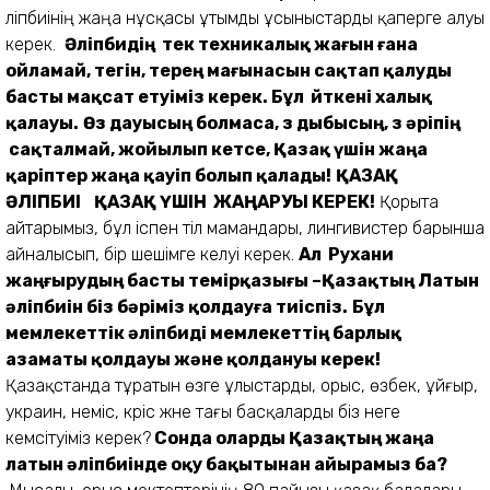
әліпбиінің жаңа нұсқасы ұтымды ұсыныстарды қаперге алуы
керек.
Әліпбидің тек техникалық жағын ғана
ойламай, тегін, терең мағынасын сақтап қалуды
басты мақсат етуіміз керек. Бұл өйткені халық
қалауы.
Өз дауысың болмаса, өз дыбысың, өз әріпің
сақталмай, жойылып кетсе, Қазақ үшін жаңа
қаріптер жаңа қауіп болып қалады!
ҚАЗАҚ
ӘЛІПБИІ ҚАЗАҚ ҮШІН ЖАҢАРУЫ КЕРЕК!
Қорыта
айтарымыз, бұл іспен тіл мамандары, лингивистер барынша
айналысып, бір шешімге келуі керек.
Ал Рухани
жаңғырудың басты темірқазығы –Қазақтың Латын
әліпбиін біз бәріміз қолдауға тиіспіз.
Бұл
мемлекеттік әліпбиді мемлекеттің барлық
азаматы қолдауы және қолдануы керек!
Қазақстанда тұратын өзге ұлыстарды, орыс, өзбек, ұйғыр,
украин, неміс, кәріс және тағы басқаларды біз неге
кемсітуіміз керек?
Сонда оларды Қазақтың жаңа
латын әліпбиінде оқу бақытынан айырамыз ба?