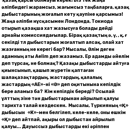
қазақ қарсы болмауы керек! Біз тек жаңа
әліпбидегі жарамсыз, жағымсыз таңбаларға, қазақ
дыбыстарының жоғалып кету қаупіне қарсымыз!
Жаңа әліпби нұсқасымен Лондонда, Токиода
отырып қазақша хат жазысуға болады дейді
арнайы комиссиядағылар. Бірақ қазақтың ә, ү, ө, қ, ғ
секілді төл дыбыстарын жоғалтып алсақ, олай хат
жазғанның не керегі бар?
Мысалы, Әлім деген
адамның аты Аеlіm деп жазамыз. Ер адамды әйелім
деп тұрсақ, не болмақ?
Қазақы дыбыстарды айтуға
қиынсынып, қашып жүретін қаптаған
шалақазақтардың, жастардың, қалалық
жастардың «АЕ»-ні «Ә» деп оқитынына кепілдік
бере аламыз ба? Кім кепілдік береді? Осылай
ұлттың өзіне тән дыбыстарынан айрылып қалуы
тарихта талай кездескен. Мысалы, Түркияның «Қ»
дыбысын «К»-мен белгілеп, келе-келе, оны ешкім
«Қ» деп айтпай, ақыры ол дыбыстан айрылып
қалуы... Дауыссыз дыбыстарды екі әріппен