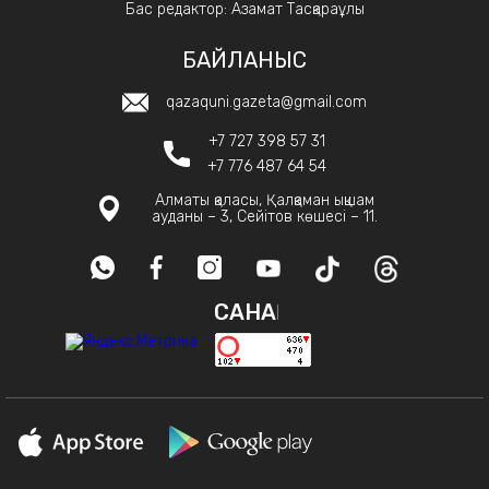
Бас редактор: Азамат Тасқараұлы
БАЙЛАНЫС
qazaquni.gazeta@gmail.com
+7 727 398 57 31
+7 776 487 64 54
Алматы қаласы, Қалқаман ықшам
ауданы – 3, Сейітов көшесі – 11.
САНАҚ