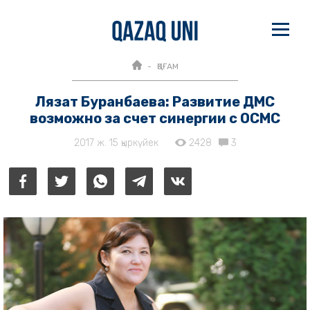
ҚОҒАМ
Лязат Буранбаева: Развитие ДМС
возможно за счет синергии с ОСМС
2017 ж. 15 қыркүйек
2428
3