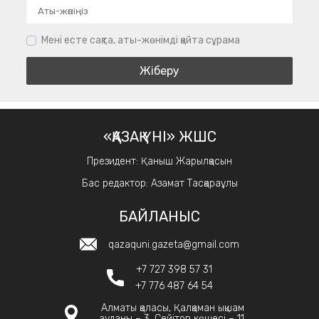
Мені есте сақта, аты-жөнімді қайта сұрама
«ҚАЗАҚ ҮНІ» ЖШС
Президент: Қаныш Жарылқасын
Бас редактор: Азамат Тасқараұлы
БАЙЛАНЫС
qazaquni.gazeta@gmail.com
+7 727 398 57 31
+7 776 487 64 54
Алматы қаласы, Қалқаман ықшам
ауданы – 3, Сейітов көшесі – 11.