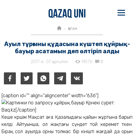
ҚОҒАМ
Ауыл тұрғыны құдасына күштеп құйрық-
бауыр асатамын деп өлтіріп алды
2017 ж. 07 қыркүйек
14576
8
[caption id="" align="aligncenter" width="636"]
Көрнекі сурет:
Baq.kz[/caption]
Кеше көршім Мақсат аға Қазалыдағы қайын жұртына барып
келді. Айтуынша, ол жақтағы сүндет той керемет өткен.
Бірақ сол ауылда орны толмас бір өкінішті жағдай да орын