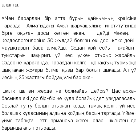
алыпты.
«Мен барардан бір апта бұрын қайнымның көршісіне
Тараздан Алматыдағы Ауыл шаруашылығы институтында
бірге оқыған досы келген екен, – дейді Мәкең. –
Кездеспегендеріне 30 жылдай болған екі дос көпке дейін
мауықтарын баса алмайды. Содан қой сойып, ағайын-
туыстарын шақырып, үй иесі үлкен отырыс жасайды.
Сөздеріне қарағанда, Тараздан келген қонақтың тұрмысқа
шықпаған жоғары білімді қызы бар болып шығады. Ал үй
иесінің 25 жастағы бойдақ ұлы бар екен.
Ішкілік ішілген жерде не болмайды дейсіз? Дастархан
басында екі дос бір-біріне құда болайық деп уағдаласады.
Осылай гу-гу болып отырған кезде тамақ келіп, үй иесі
болашақ құдасының алдына қойдың басын тартады. Үйме-
үйме табақтан етті армансыз жеген олар ішкіліктен де
барынша алып отырады.