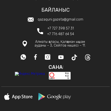
БАЙЛАНЫС
qazaquni.gazeta@gmail.com
+7 727 398 57 31
+7 776 487 64 54
Алматы қаласы, Қалқаман ықшам
ауданы – 3, Сейітов көшесі – 11.
САНАҚ