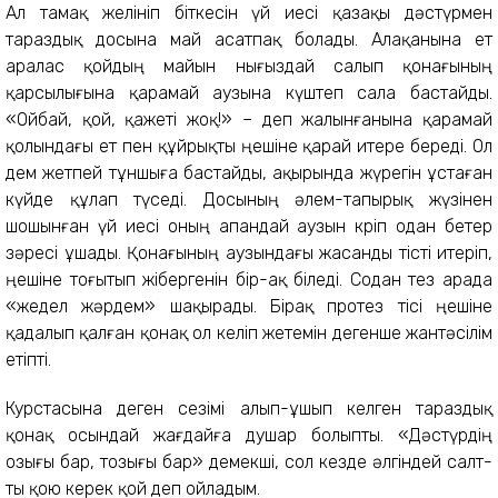
Ал тамақ желініп біткесін үй иесі қазақы дәстүр­мен
тараздық досына май асатпақ болады. Алақанына ет
аралас қойдың майын нығыздай салып қонағының
қарсылығына қарамай аузына күштеп сала бастайды.
«Ойбай, қой, қажеті жоқ!» – деп жалынғанына қарамай
қолындағы ет пен құйрықты өңешіне қарай итере береді. Ол
дем жетпей тұншыға бастайды, ақырында жүрегін ұстаған
күйде құлап түседі. Досының әлем-тапырық жүзінен
шошынған үй иесі оның апандай аузын көріп одан бетер
зәресі ұшады. Қонағының аузындағы жасанды тісті итеріп,
өңешіне тоғытып жібергенін бір-ақ біледі. Содан тез арада
«жедел жәрдем» шақырады. Бірақ протез тісі өңешіне
қадалып қалған қонақ ол келіп жетемін дегенше жантәсілім
етіпті.
Курстасына деген сезімі алып-ұшып келген тараздық
қонақ осындай жағдайға душар болыпты. «Дәстүрдің
озығы бар, тозығы бар» демекші, сол кезде әлгіндей салт­
ты қою керек қой деп ойладым.