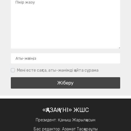
Мені есте сақта, аты-жөнімді қайта сұрама
«ҚАЗАҚ ҮНІ» ЖШС
Президент: Қаныш Жарылқасын
Бас редактор: Азамат Тасқараұлы