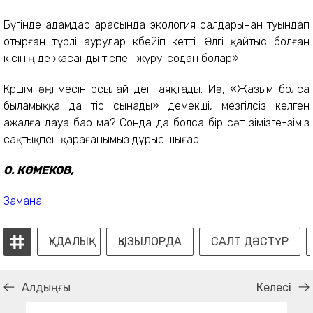
Бүгінде адамдар арасында экология салдарынан туындап
отырған түрлі аурулар көбейіп кетті. Әлгі қайтыс болған
кісінің де жасанды тіспен жүруі содан болар».
Көршім әңгімесін осылай деп аяқтады. Иә, «Жазым болса
быламыққа да тіс сынады» демекші, мезгілсіз келген
ажалға дауа бар ма? Сонда да болса бір сәт өзімізге-өзіміз
сақтықпен қарағанымыз дұрыс шығар.
О. КӨМЕКОВ,
Замана
ҚҰДАЛЫҚ
ҚЫЗЫЛОРДА
САЛТ ДӘСТҮР
Алдыңғы
Келесі