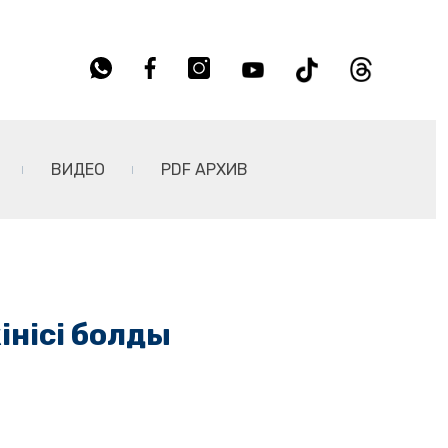
ВИДЕО
PDF АРХИВ
інісі болды