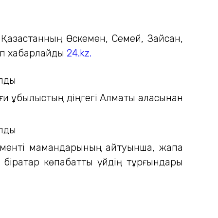
с Қазақстанның Өскемен, Семей, Зайсан,
деп хабарлайды
24.kz.
и құбылыстың діңгегі Алматы қаласынан
ртаменті мамандарының айтуынша, жапа
 бірқатар көпқабатты үйдің тұрғындары