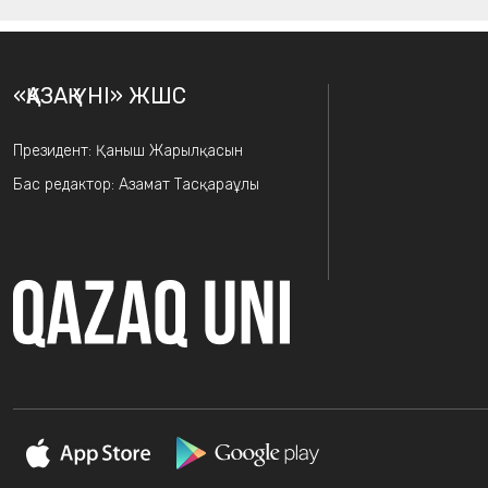
«ҚАЗАҚ ҮНІ» ЖШС
Президент: Қаныш Жарылқасын
Бас редактор: Азамат Тасқараұлы