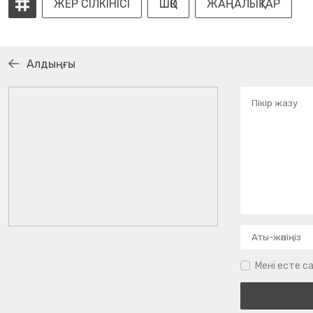
ЖЕР СІЛКІНІСІ
ШҚО
ЖАҢАЛЫҚТАР
Алдыңғы
Мені есте са