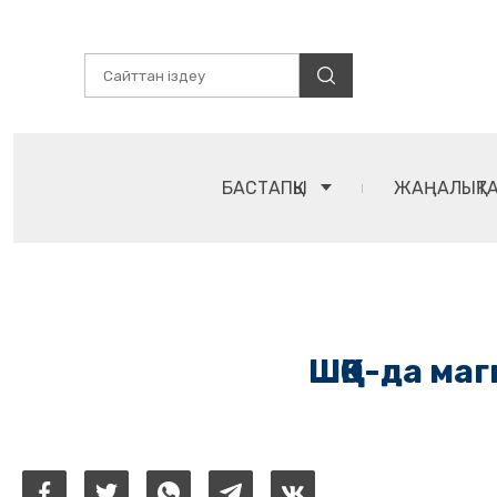
БАСТАПҚЫ
ЖАҢАЛЫҚТ
ШҚО-да маг