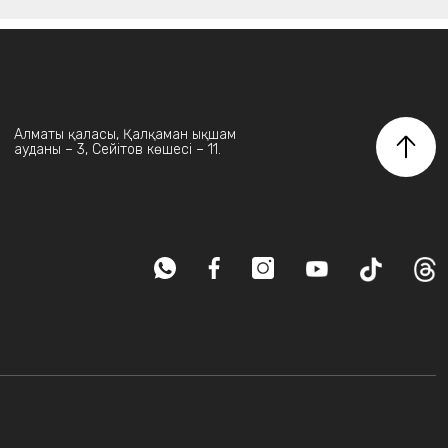
Алматы қаласы, Қалқаман ықшам
ауданы – 3, Сейітов көшесі – 11.