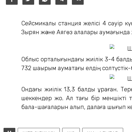
Сейсмикалық станция желісі 4 сәуір кү
Зырян жəне Аягөз қалалары аумағында ж
Облыс орталығындағы жиілік 3-4 балды
732 шақырым аумақтағы елдің солтүстік
Ондағы жиілік 13,3 балды құраған. Т
шеккендер жоқ. Ал тағы бір меншікті 
бала-шағаларын алып, далаға шығып ке