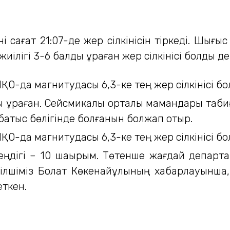
ні сағат 21:07-де жер сілкінісін тіркеді. Шығы
иілігі 3-6 балды құраған жер сілкінісі болды 
 құраған. Сейсмикалық орталық мамандары табиғ
-батыс бөлігінде болғанын болжап отыр.
ереңдігі – 10 шақырым. Төтенше жағдай депа
тілшіміз Болат Көкенайұлының хабарлауынша,
ткен.