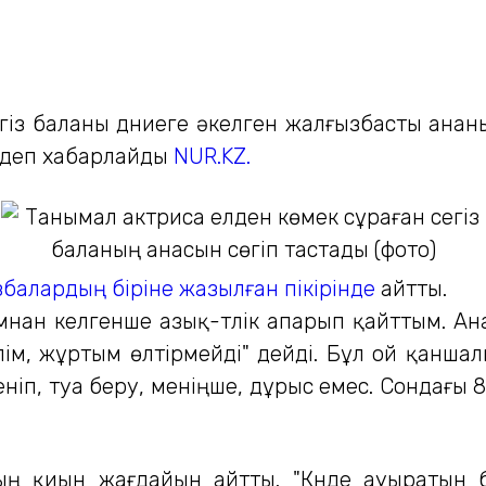
із баланы дүниеге әкелген жалғызбасты ананы
і деп хабарлайды
NUR.KZ.
балардың біріне жазылған пікірінде
айтты.
ымнан келгенше азық-түлік апарып қайттым. 
лім, жұртым өлтірмейді" дейді. Бұл ой қанша
ніп, туа беру, меніңше, дұрыс емес. Сондағы 
ның қиын жағдайын айтты. "Күнде ауыратын