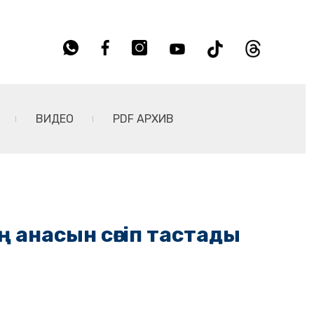
ВИДЕО
PDF АРХИВ
ң анасын сөгіп тастады