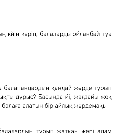
ң күйін көріп, балаларды ойланбай туа
Ана балапандардың қандай жерде тұрып
лықты дұрыс? Басында үйі, жағдайы жоқ
8 балаға алатын бір айлық жәрдемақы -
 балалардың тұрып жатқан жері адам