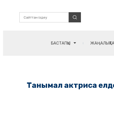
БАСТАПҚЫ
ЖАҢАЛЫҚТ
Танымал актриса елден