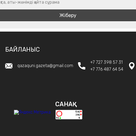
қта, аты-жөнімді қайта сұрама
БАЙЛАНЫС
+7 727 398 57 31
qazaquni.gazeta@gmail.com
+7 776 487 64 54
САНАҚ