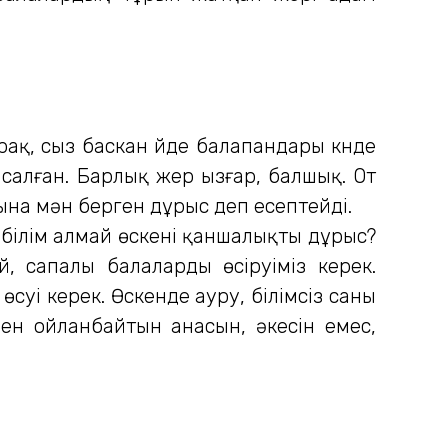
рақ, сыз баскан үйде балапандары күнде
 салған. Барлық жер ызғар, балшық. От
сына мән берген дұрыс деп есептейді.
 білім алмай өскені қаншалықты дұрыс?
 сапалы балаларды өсіруіміз керек.
суі керек. Өскенде ауру, білімсіз саны
ен ойланбайтын анасын, әкесін емес,