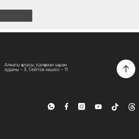
Алматы қаласы, Қалқаман ықшам
ауданы – 3, Сейітов көшесі – 11.