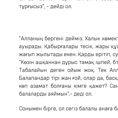
тұрғысыз", - дейді ол.
"Алланың бергені дейміз. Халык көмект
ауырады. Қабырғалары тесік, жары құл
жағып жылытады екен. Қарды ерітіп, су
"Көзін ашқаннан дұрыс тамақ ішпей, б
Табалайын деген ойым жоқ. Тек Алл
Балапандар тірі жан ғой, олар да, бас
көп азамат болғаны кімге қажет? Са
балаларды аяймын",- деді ол.
Сонымен бірге, ол сегіз балалы анаға 