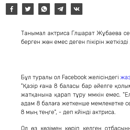
Танымал актриса Гүлшарат Жұбаева сег
берген жөн емес деген пікірін жеткізд
Бұл туралы ол Facebook желісіндегі
жаз
"Қазір ғана 8 баласы бар әйелге қол
жатқанына қарап тұру мүмкін емес. "Е
адам 8 балаға жеткенше мемлекетке се
8 мың теңге", - деп күйінді актриса.
Ол өз көзімен көріп келген отбасы