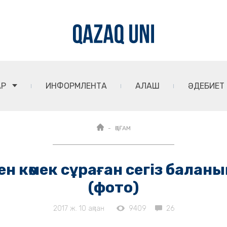
АР
ИНФОРМЛЕНТА
АЛАШ
ӘДЕБИЕТ
ҚОҒАМ
 көмек сұраған сегіз баланы
(фото)
2017 ж. 10 ақпан
9409
26