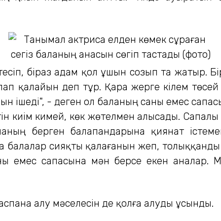
есіп, біраз адам қол ұшын созып та жатыр. Бі
ап қалайын деп тұр. Қара жерге кілем төсей
ын ішеді", - деген ол баланың саны емес сапа
үтін киім кимей, көк жөтелмен алысады. Сапалы
аның берген балапандарына қиянат істемей,
қа балалар сияқты қалағанын жеп, толыққанды ө
ны емес сапасына мән берсе екен аналар. М
баспана алу мәселесін де қолға алуды ұсынды.