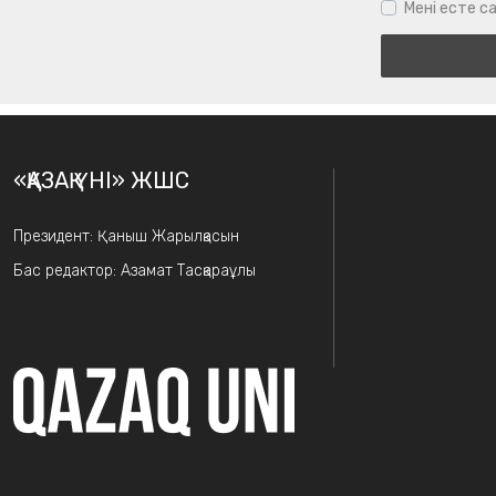
Мені есте са
«ҚАЗАҚ ҮНІ» ЖШС
Президент: Қаныш Жарылқасын
Бас редактор: Азамат Тасқараұлы