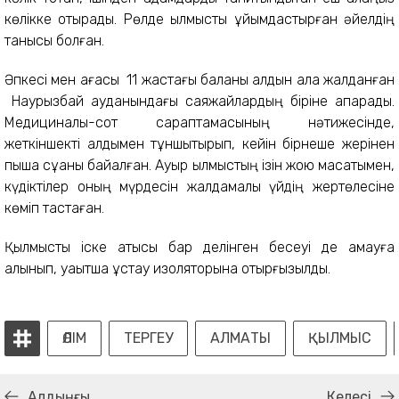
көлікке отырады. Рөлде қылмысты ұйымдастырған әйелдің
танысы болған.
Әпкесі мен ағасы 11 жастағы баланы алдын ала жалданған
Наурызбай ауданындағы саяжайлардың біріне апарады.
Медициналық-сот сараптамасының нәтижесінде,
жеткіншекті алдымен тұншықтырып, кейін бірнеше жерінен
пышақ сұққаны байқалған. Ауыр қылмыстың ізін жою мақсатымен,
күдіктілер оның мүрдесін жалдамалы үйдің жертөлесіне
көміп тастаған.
Қылмыстық іске қатысы бар делінген бесеуі де қамауға
алынып, уақытша ұстау изоляторына отырғызылды.
ӨЛІМ
ТЕРГЕУ
АЛМАТЫ
ҚЫЛМЫС
Алдыңғы
Келесі