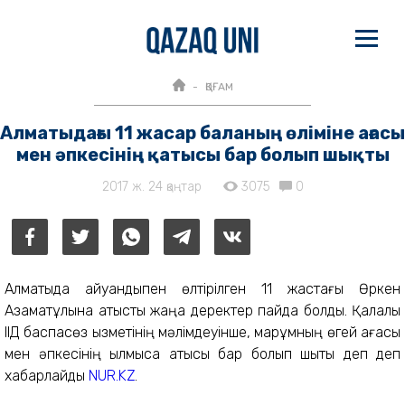
ҚОҒАМ
Алматыдағы 11 жасар баланың өліміне ағасы
мен әпкесінің қатысы бар болып шықты
2017 ж. 24 қаңтар
3075
0
Алматыда айуандықпен өлтірілген 11 жастағы Өркен
Азаматұлына қатысты жаңа деректер пайда болды. Қалалық
ІІД баспасөз қызметінің мәлімдеуінше, марқұмның өгей ағасы
мен әпкесінің қылмысқа қатысы бар болып шықты деп деп
хабарлайды
NUR.KZ
.