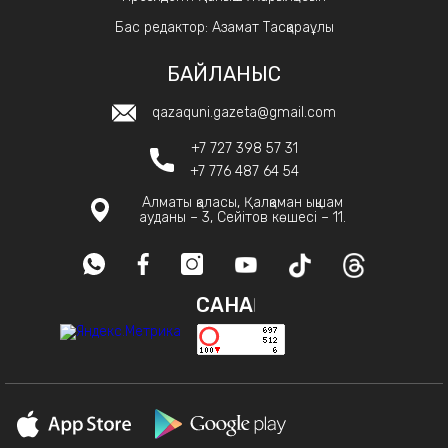
Бас редактор: Азамат Тасқараұлы
БАЙЛАНЫС
qazaquni.gazeta@gmail.com
+7 727 398 57 31
+7 776 487 64 54
Алматы қаласы, Қалқаман ықшам
ауданы – 3, Сейітов көшесі – 11.
САНАҚ