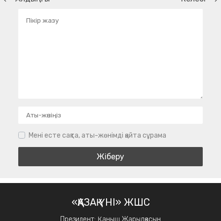
Мені есте сақта, аты-жөнімді қайта сұрама
«ҚАЗАҚ ҮНІ» ЖШС
Президент: Қаныш Жарылқасын