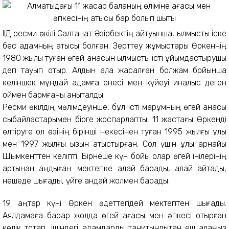
ІІД ресми өкілі Салтанат Әзірбектің айтуынша, қылмыстық іске
бес адамның қатысы болған. Зерттеу жұмыстары Өркеннің
1980 жылы туған өгей анасын қылмыстық істі ұйымдастырушы
деп тауып отыр. Алдын ала жасалған болжам бойынша
келіншек мұндай қадамға енесі мен күйеуі қиналыс деген
оймен бармғаны анықталды.
Ресми өкілдің мәлімдеуінше, бұл істі марқұмның өгей анасы
сыбайластарымен бірге жоспарлапты. 11 жастағы Өркенді
өлтіруге ол өзінің бірінші некесінен туған 1995 жылғы ұлы
мен 1997 жылғы қызын қатыстырған. Сол үшін ұлы арнайы
Шымкенттен келіпті. Бірнеше күн бойы олар өгей інілерінің
артынан аңдыған: мектепке қалай барады, қалай қайтады,
нешеде шығады, үйге қандай жолмен барады.
19 қаңтар күні Өркен әдеттегідей мектептен шығады.
Аялдамаға барар жолда өгей ағасы мен әпкесі отырған
көлік тоқтап, ішіндегі адамдарды танитындықтан еш алаңыз