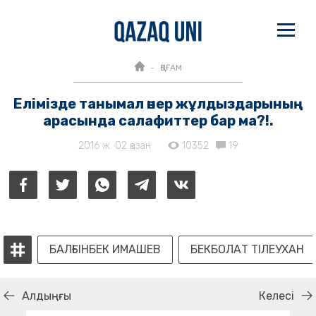
ҚОҒАМ
Елімізде танымал өнер жұлдыздарының
арасында салафиттер бар ма?!.
2016 ж. 02 қазан
10352
19
БАЛҒЫНБЕК ИМАШЕВ
БЕКБОЛАТ ТІЛЕУХАН
Алдыңғы
Келесі