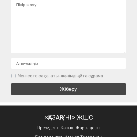
Мені есте сақта, аты-жөнімді қайта сұрама
«ҚАЗАҚ ҮНІ» ЖШС
Президент: Қаныш Жарылқасын