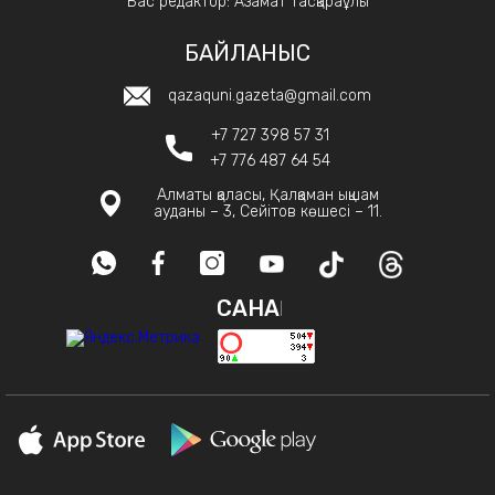
Бас редактор: Азамат Тасқараұлы
БАЙЛАНЫС
qazaquni.gazeta@gmail.com
+7 727 398 57 31
+7 776 487 64 54
Алматы қаласы, Қалқаман ықшам
ауданы – 3, Сейітов көшесі – 11.
САНАҚ