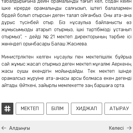
табалдырығына дейін орамалыңды тағып кел, содан кейін
ішке кірерде орамалыңды салғызып, іштегі балалармен
бірдей болып отырсын деген талап қойғанбыз. Оны ата-ана
дұрыс түсінбей отыр. Біз нұсқаулыққа байланысты өз
жұмысымызды атқарып отырмыз, ішкі тәртібімізді ұстанып
отырмыз", - дейді №21 мектеп директорының тәрбие ісі
жөніндегі орынбасары Балқаш Жақсиева.
Министрліктен келген нұсқаулық пен мектепішілік бұйрыққа
сай жұмыс жасап отырмыз деген мектеп мұғалімі Ақеркенің
жақсы оқушы екендігін мойындайды. Тек мектеп ішінде
орамалсыз жүруіне ата-анасы қарсы болмаса екен дегенді
айтады. Өйткені, зайырлы мемлекетте заң баршаға ортақ.
МЕКТЕП
БІЛІМ
ХИДЖАП
АТЫРАУ
Алдыңғы
Келесі