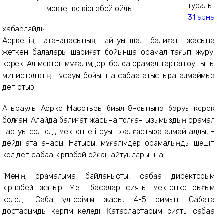
туралы
31 арна
хабарлайды.
Ақеркенің ата-анасының айтуынша, балиғат жасына
жеткен балалары шариғат бойынша орамал тағып жүруі
керек. Ал мектеп мұғалімдері болса орамал тартқан оқушыны
министрліктің нұсқауы бойынша сабаққа қатыстыра алмаймыз
деп отыр.
Атыраулық Ақерке Мақсотқызы биыл 8-сыныпқа баруы керек
болған. Алайда балиғат жасына толған қызымыздың орамал
тартуы сол еді, мектептегі оқуын жалғастыра алмай қалды, -
дейді ата-анасы. Нақтысы, мұғалімдер орамалыңды шешіп
кел деп сабаққа кіргізбей қойған айтуыларынша.
"Менің орамалыма байланысты, сабаққа директорым
кіргізбей жатыр. Мен басқалар сияқты мектепке оқығым
келеді. Сабақ үлгерімім жақсы, 4-5 оқимын. Сабақта
достарымды көргім келеді. Қатарластарым сияқты сабаққа