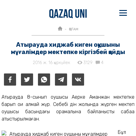
ҚОҒАМ
Атырауда хиджаб киген оқушыны
мұғалімдер мектепке кіргізбей қойды
2016 ж. 16 қыркүйек
3129
4
Атырауда 8-сынып оқушысы Ақерке Аманжан мектепке
барып оқи алмай жүр. Себебі дін жолында жүрген мектеп
оқушысы басындағы орамалына байланысты сабаққа
қатыстырылмаған.
Бұл