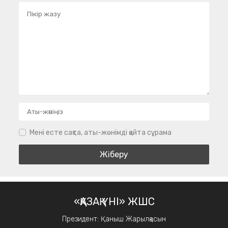
Мені есте сақта, аты-жөнімді қайта сұрама
«ҚАЗАҚ ҮНІ» ЖШС
Президент: Қаныш Жарылқасын