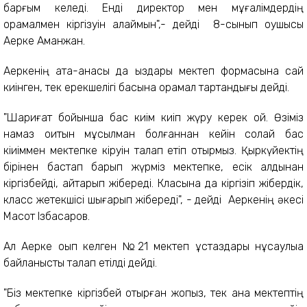
барғым келеді. Енді директор мен мұғалімдердің
орамалмен кіргізуін қалаймын",- дейді 8-сынып оқушысы
Ақерке Аманжан.
Ақеркенің ата-анасы да қыздары мектеп формасына сай
киінген, тек ерекшелігі басына орамал тартқандығы дейді.
"Шариғат бойынша бас киім киіп жүру керек қой. Өзіміз
намаз оқитын мұсылман болғаннан кейін солай бас
кіиіммен мектепке кіруін талап етіп отырмыз. Қыркүйектің
бірінен бастап барып жүрміз мектепке, есік алдынан
кіргізбейді, қайтарып жібереді. Класына да кіргізіп жібердік,
класс жетекшісі шығарып жібереді", - дейді Ақеркенің әкесі
Мақсот Ізбасаров.
Ал Ақерке оқып келген №21 мектеп ұстаздары нұсқаулыққа
байланысты талап етілді дейді.
"Біз мектепке кіргізбей отырған жоқпыз, тек қана мектептің