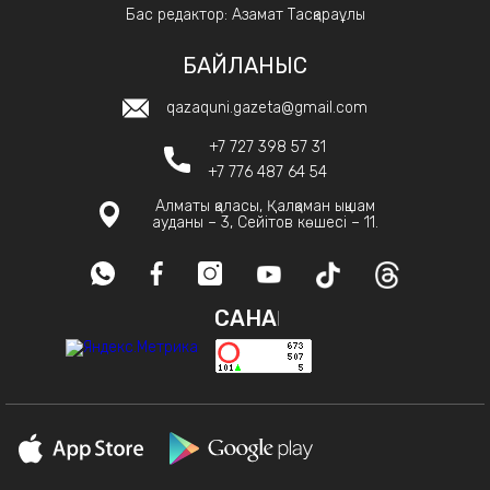
Бас редактор: Азамат Тасқараұлы
БАЙЛАНЫС
qazaquni.gazeta@gmail.com
+7 727 398 57 31
+7 776 487 64 54
Алматы қаласы, Қалқаман ықшам
ауданы – 3, Сейітов көшесі – 11.
САНАҚ